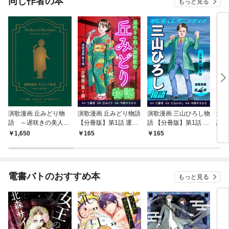
同じ作者の本
もっと見る
演歌漫画 丘みどり物
演歌漫画 丘みどり物語
演歌漫画 三山ひろし物
演歌
語 ～遅咲きの美人歌
【分冊版】第1話 運命
語 【分冊版】第1話 い
語
手～ １巻
の出会い
ごっそ魂
1,650
165
165
9
電書バトのおすすめ本
もっと見る