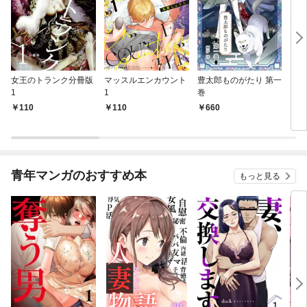
女王のトランク分冊版
マッスルエンカウント
豊太郎ものがたり 第一
ちび
1
1
巻
おた
110
110
660
5
青年マンガのおすすめ本
もっと見る