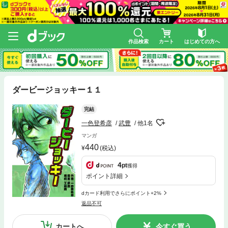
作品検索
カート
はじめての方へ
ダービージョッキー１１
完結
一色登希彦
武豊
他1名
マンガ
440
(税込)
4
pt
獲得
ポイント詳細
dカード利用でさらにポイント+2%
返品不可
カートへ
今すぐ買う