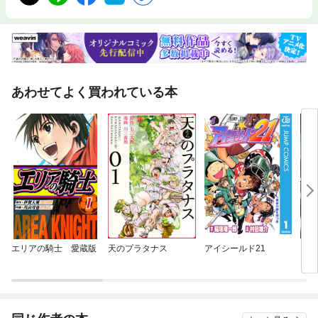
あわせてよく買われている本
エリアの騎士 愛蔵版
天のプラタナス
アイシールド21
天空