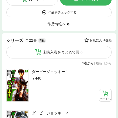
作品をチェックする
作品情報へ
全22冊
シリーズ
お気に入り登録
完結
未購入巻をまとめて買う
1巻から
|
最新刊から
ダービージョッキー１
440
カートへ
ダービージョッキー２