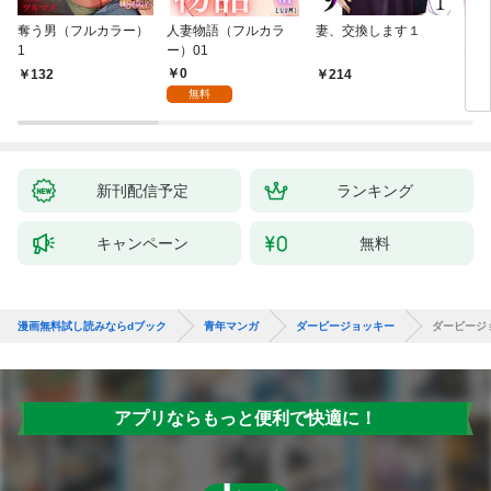
奪う男（フルカラー）
人妻物語（フルカラ
妻、交換します１
ごめ
1
ー）01
ない
0
132
214
1
無料
新刊配信予定
ランキング
キャンペーン
無料
漫画無料試し読みならdブック
青年マンガ
ダービージョッキー
ダービージ
アプリならもっと便利で快適に！