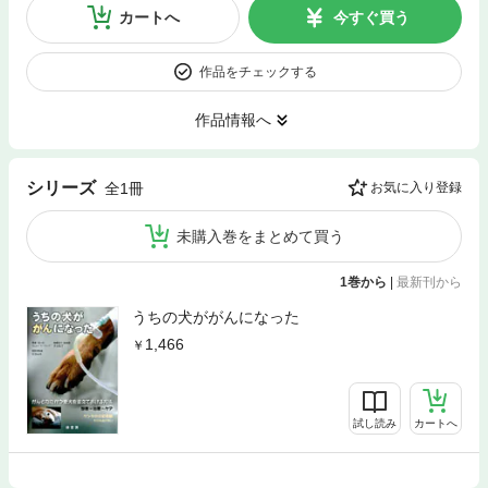
カートへ
今すぐ買う
作品をチェックする
作品情報へ
シリーズ
全1冊
お気に入り登録
未購入巻をまとめて買う
1巻から
|
最新刊から
うちの犬ががんになった
1,466
試し読み
カートへ