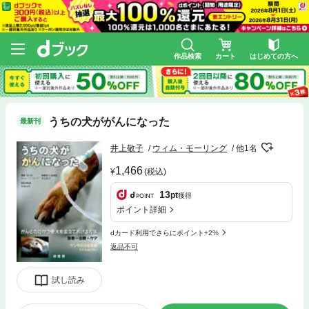
作品検索
カート
はじめての方へ
うちの犬ががんになった
最新刊
井上敬子
ウィム・モーリング
他1名
1,466
(税込)
13
pt
獲得
ポイント詳細
dカード利用でさらにポイント+2%
返品不可
試し読み