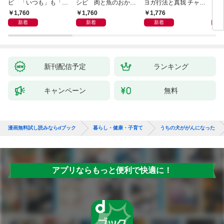
ピ 「いつも」も「も
シピ 肉と魚のおか
ヨガ行法と真我 チャク
クニ
しも」もおいしい！
ず 少ない材料＆調味
ラと真我の関係 クンダ
した
1,760
1,760
1,776
1,
料で、あとはスイッチ
リーニ上昇体験 次元上
新着
新着
新着
ポン！
昇と真我の関係
新刊配信予定
ランキング
キャンペーン
無料
漫画無料試し読みならdブック
暮らし・健康・子育て
うちの犬ががんになった
アプリならもっと便利で快適に！