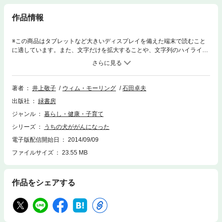
作品情報
※この商品はタブレットなど大きいディスプレイを備えた端末で読むこと
に適しています。また、文字だけを拡大することや、文字列のハイライ
ト、検索、辞書の参照、引用などの機能が使用できません。愛犬ケンタを
がんで亡くした著者の実体験を綴った、愛犬の「がん」と向き合うための
実用書！飼い主さんの視点で書かれた本書は、愛犬ががんになってしまっ
た飼い主さんはもちろん、飼い主さんの意向や気持ちに配慮した治療を行
著者
井上敬子
ウィム・モーリング
石田卓夫
う獣医師にとっても貴重な情報が満載です。いま日本で飼育されている犬
出版社
緑書房
のうち、毎年あらたに全頭の10％、120万頭以上ががんを発症し、特に10
歳を過ぎた老犬の50％は、がんで死んでしまいます。実は犬にとって、が
ジャンル
暮らし・健康・子育て
んはとても「身近な」病気なのです。著者のウィム・モーリングは、日本
シリーズ
うちの犬ががんになった
在住の元ジャーナリスト。愛犬のゴールデン・レトリバー、ケンタをがん
で亡くした彼は、ケンタの担当獣医師だった井上敬子先生にも協力しても
電子版配信開始日
2014/09/09
らい、自分の経験をまとめて、がんになった犬のケアについて一冊の本に
ファイルサイズ
23.55 MB
まとめました。本書は、愛犬ががんになってしまった飼い主さんのための
実用書です。飼い主さんが、がんの正しい知識を持ち、最適な治療法を獣
医師と相談し、自宅で最良のケアをするために、愛犬の日常生活や心理を
作品をシェアする
著者独自の視点に基づき、わかりやすくアドバイスしています。