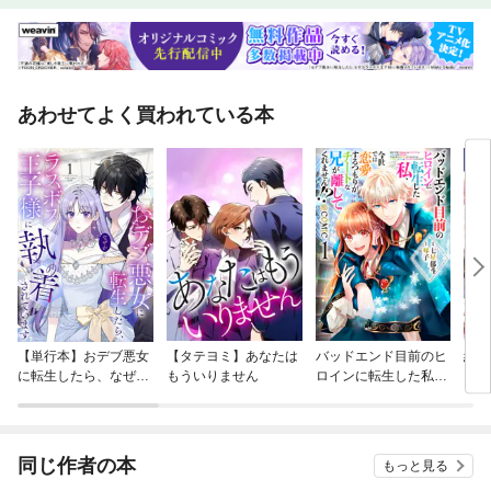
あわせてよく買われている本
【単行本】おデブ悪女
【タテヨミ】あなたは
バッドエンド目前のヒ
結界
に転生したら、なぜか
もういりません
ロインに転生した私、
ラスボス王子様に執着
今世では恋愛するつも
されています
りがチートな兄が離し
てくれません！？@C
OMIC
同じ作者の本
もっと見る