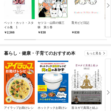
ペット・カット・スタ
セツコ・山田の猫三
育犬ビビ日記
Ｄｏ
イル集 1
昧 第１巻
タイ
2,566
838
838
2,
暮らし・健康・子育てのおすすめ本
もっと見る
アイラップお助けレシ
ホットクックお助けレ
首ヨガで真我と結ぶ
すご