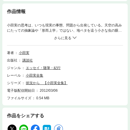
作品情報
小田実の思考は、いつも現実の事態、問題から出発している。天空の高み
にたっての抽象論や「形而上学」ではない、地ベタを這う小さな虫の眼を
天空のきわみまで高めたいという、祈りにも似た思想である。市場の「思
想者」の靴屋との対話に自分の思考の根をおいたソクラテスのように、小
田は「知的遊び」を好む「哲学者」よりも、時代を生みだす「状況」の中
で格闘するひとりの「思想者」であろうとした。本書は１９７３年、「法
著者
小田実
人資本主義」と国家権力のしくみについて考察したものだ。
出版社
講談社
ジャンル
エッセイ・随筆・紀行
レーベル
小田実全集
シリーズ
状況から 【小田実全集】
電子版配信開始日
2012/03/06
ファイルサイズ
0.54 MB
作品をシェアする