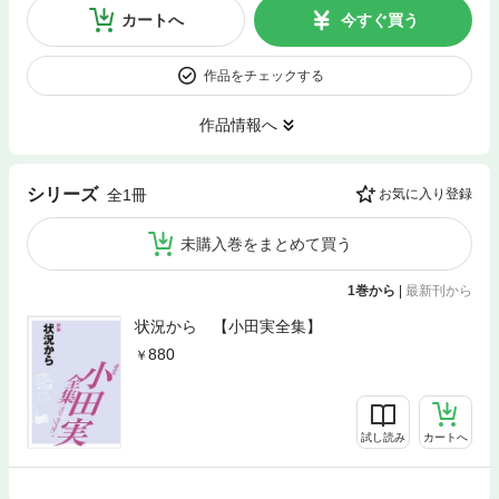
カートへ
今すぐ買う
作品をチェックする
作品情報へ
シリーズ
全1冊
お気に入り登録
未購入巻をまとめて買う
1巻から
|
最新刊から
状況から 【小田実全集】
880
試し読み
カートへ