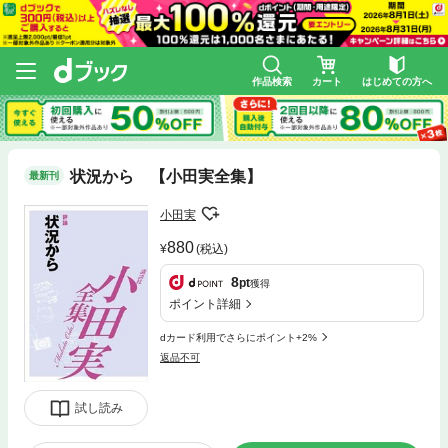
作品検索
カート
はじめての方へ
状況から 【小田実全集】
最新刊
小田実
880
(税込)
8
pt
獲得
ポイント詳細
dカード利用でさらにポイント+2%
返品不可
試し読み