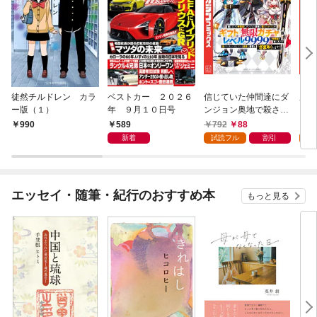
徒然チルドレン カラ
ベストカー ２０２６
信じていた仲間達にダ
魔女
ー版（１）
年 ９月１０日号
ンジョン奥地で殺され
かけたがギフト『無限
589
792
88
7
990
ガチャ』でレベル９９
新着
試読フル
割引
試
９９の仲間達を手に入
れて元パーティーメン
バーと世界に復讐＆
『ざまぁ！』します！
エッセイ・随筆・紀行のおすすめ本
もっと見る
（１）