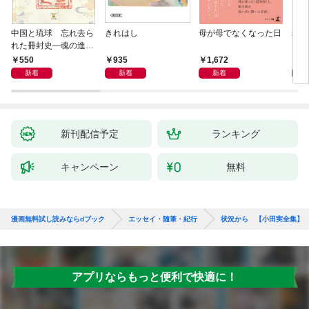
中国と琉球 忘れ去ら
きれはし
母が母でなくなった日
老い
れた冊封史―魂の進化
―
550
935
1,672
1,
新着
新着
新着
新刊配信予定
ランキング
キャンペーン
無料
漫画無料試し読みならdブック
エッセイ・随筆・紀行
状況から 【小田実全集】
アプリならもっと便利で快適に！