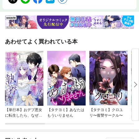
あわせてよく買われている本
【単行本】おデブ悪女
【タテヨミ】あなたは
【タテヨミ】クロユ
病弱
に転生したら、なぜか
もういりません
リ〜復讐サークル〜
が、
ラスボス王子様に執着
ぎて
されています
たち
ね！