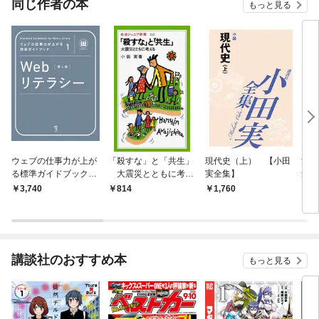
同じ作者の本
もっと見る
ウェブの仕事力が上が
「殺すな」と「共生」
現代史（上） 【小田
河（
る標準ガイドブック1
大震災とともに考え
実全集】
集】
Webリテラシー 第4版
る
3,740
814
1,760
1,
講談社のおすすめ本
もっと見る