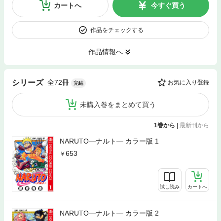
カートへ
今すぐ買う
作品をチェックする
作品情報へ
全72冊
シリーズ
お気に入り登録
完結
未購入巻をまとめて買う
1巻から
|
最新刊から
NARUTO―ナルト― カラー版 1
653
試し読み
カートへ
NARUTO―ナルト― カラー版 2