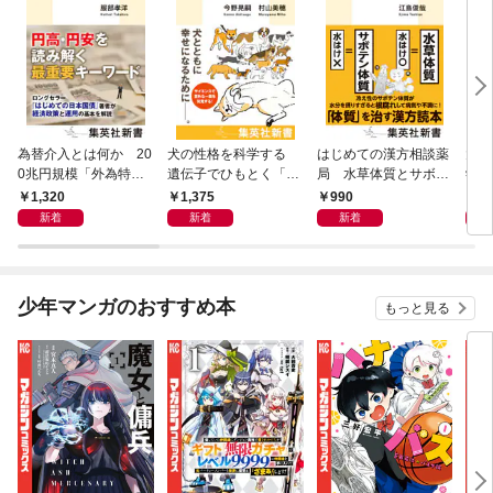
為替介入とは何か 20
犬の性格を科学する
はじめての漢方相談薬
大江
0兆円規模「外為特
遺伝子でひもとく「最
局 水草体質とサボテ
学と
会」が生まれた謎
良の友」の進化
ン体質
から
1,320
1,375
990
1,
新着
新着
新着
少年マンガのおすすめ本
もっと見る