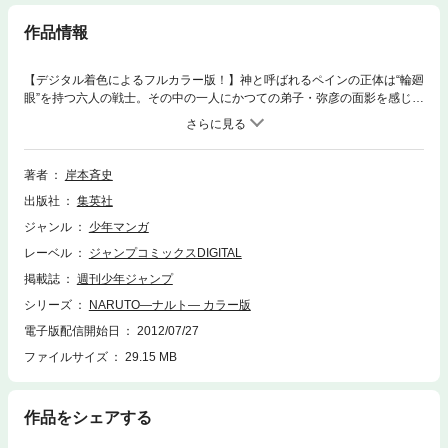
作品情報
【デジタル着色によるフルカラー版！】神と呼ばれるペインの正体は“輪廻
眼”を持つ六人の戦士。その中の一人にかつての弟子・弥彦の面影を感じる
自来也は、その答えに辿り着くが!? 一方、ついにイタチと対峙したサス
ケ。壮絶な兄弟対決が始まる!!
著者
岸本斉史
出版社
集英社
ジャンル
少年マンガ
レーベル
ジャンプコミックスDIGITAL
掲載誌
週刊少年ジャンプ
シリーズ
NARUTO―ナルト― カラー版
電子版配信開始日
2012/07/27
ファイルサイズ
29.15 MB
作品をシェアする