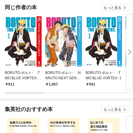
同じ作者の本
もっと見る
BORUTO-ボルト- -T
BORUTO-ボルト- -N
BORUTO-ボルト- -T
NA
WO BLUE VORTEX-
ARUTO NEXT GENER
WO BLUE VORTEX- 1
木ノ
カラー版 1
ATIONS- STORY GUI
上
611
1,567
501
5
DE
集英社のおすすめ本
もっと見る