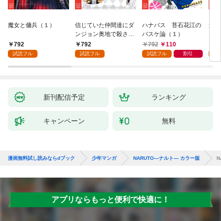
魔女と傭兵（１）
信じていた仲間達にダ
ハナバス 苔石花江の
追放
ンジョン奥地で殺され
バスケ論（１）
『自
かけたがギフト『無限
領地
792
792
792
110
7
ガチャ』でレベル９９
強の
試読フル
試読フル
試読フル
割引
試
９９の仲間達を手に入
～最
れて元パーティーメン
で始
バーと世界に復讐＆
拓ス
『ざまぁ！』します！
（１
（１）
新刊配信予定
ランキング
キャンペーン
無料
漫画無料試し読みならdブック
少年マンガ
NARUTO―ナルト― カラー版
N
アプリならもっと便利で快適に！