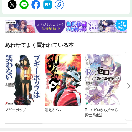
あわせてよく買われている本
ブギーポップ
吼えろペン
Re：ゼロから始める
シテ
異世界生活