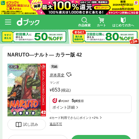
作品検索
カート
はじめての方へ
NARUTO―ナルト― カラー版 42
完結
岸本斉史
マンガ
653
(税込)
5
pt
獲得
ポイント詳細
dカード利用でさらにポイント+2%
試し読み
返品不可