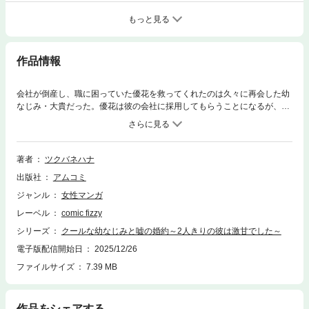
もっと見る
作品情報
会社が倒産し、職に困っていた優花を救ってくれたのは久々に再会した幼
なじみ・大貴だった。優花は彼の会社に採用してもらうことになるが、そ
れにはとある条件が付いていて…!? クールで無愛想、なのに溺愛がすぎる
幼なじみラブ!
著者
ツクバネハナ
出版社
アムコミ
ジャンル
女性マンガ
レーベル
comic fizzy
シリーズ
クールな幼なじみと嘘の婚約～2人きりの彼は激甘でした～
電子版配信開始日
2025/12/26
ファイルサイズ
7.39 MB
作品をシェアする