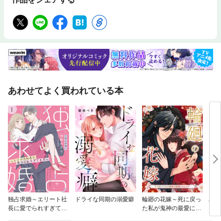
あわせてよく買われている本
独占求婚～エリート社
ドライな同期の溺愛癖
輪廻の花嫁～死に戻っ
ハチ
長に愛でられすぎてま
た私が鬼神の最愛にな
す～【分冊版】
るまで～