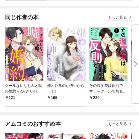
同じ作者の本
もっと見る
クールな幼なじみと嘘
嫌われるのが怖いから
その温度差は反則で
恋す
の婚約～2人きりの彼
（１）
す！～クールで無表情
があ
は激甘でした～ 1巻
な上司に溺愛されてま
121
165
220
1
す～（1）
アムコミのおすすめ本
もっと見る