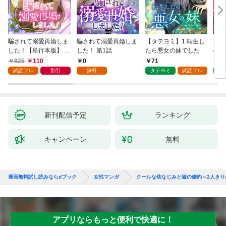
騙されて溺愛再婚しま
騙されて溺愛再婚しま
【タテヨミ】1.転生し
【タ
した！【単行本版】 1
した！ 第1話
たら悪女の妹でした
の私
巻
825
110
0
71
7
試読フル
割引
無料
タテヨミ
試読フル
タ
新刊配信予定
ランキング
キャンペーン
無料
漫画無料試し読みならdブック
女性マンガ
クールな幼なじみと嘘の婚約～2人きり
アプリならもっと便利で快適に！