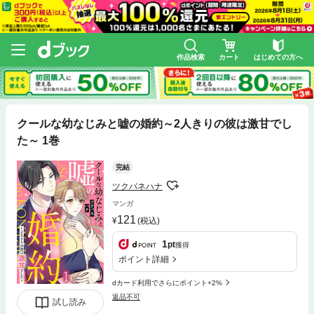
作品検索
カート
はじめての方へ
クールな幼なじみと嘘の婚約～2人きりの彼は激甘でし
た～ 1巻
完結
ツクバネハナ
マンガ
121
(税込)
1
pt
獲得
ポイント詳細
dカード利用でさらにポイント+2%
返品不可
試し読み