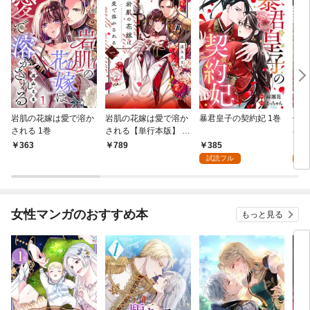
岩肌の花嫁は愛で溶か
岩肌の花嫁は愛で溶か
暴君皇子の契約妃 1巻
偽り
される 1巻
される【単行本版】 1
むく
巻
385
1
363
789
試読フル
試
女性マンガのおすすめ本
もっと見る