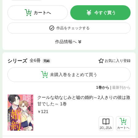
カートへ
今すぐ買う
作品をチェックする
作品情報へ
全6冊
シリーズ
お気に入り登録
完結
未購入巻をまとめて買う
1巻から
|
最新刊から
クールな幼なじみと嘘の婚約～2人きりの彼は激
甘でした～ 1巻
121
試し読み
カートへ