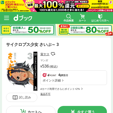
作品検索
カート
はじめての方へ
サイクロプス少女 さいぷ～ 3
寅ヤス
マンガ
536
(税込)
4
pt
獲得
ポイント詳細
dカード利用でさらにポイント+2%
返品不可
試し読み
カートへ
今すぐ買う