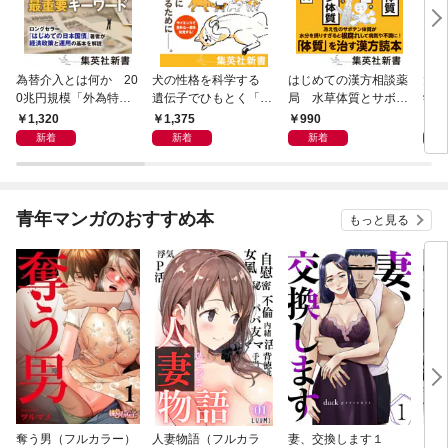
為替介入とは何か 20
犬の性格を科学する
はじめての漢方相談薬
大江
0兆円規模「外為特
遺伝子でひもとく「最
局 水草体質とサボテ
学と
会」が生まれた謎
良の友」の進化
ン体質
から
1,320
1,375
990
1,
新着
新着
新着
青年マンガのおすすめ本
もっと見る
奪う男（フルカラー）
人妻物語（フルカラ
妻、交換します１
ごめ