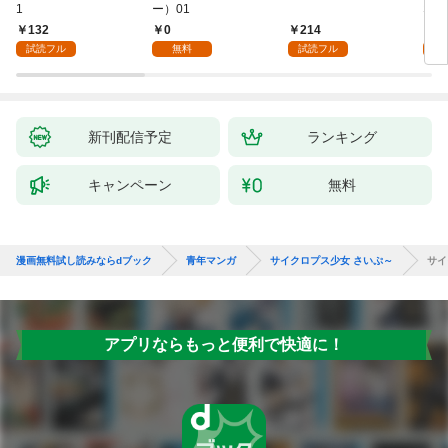
1
ー）01
ない
132
0
214
1
試読フル
無料
試読フル
試
新刊配信予定
ランキング
キャンペーン
無料
漫画無料試し読みならdブック
青年マンガ
サイクロプス少女 さいぷ～
サイ
アプリならもっと便利で快適に！