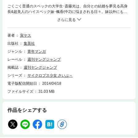
ごくごく普通のスペックの大学生･斎藤光は、自分との結婚を夢見る高身
長&超美人のハイスペック妹･楓香(中2)に悩まされる日々。妹以外にもな
ぜかぞくぞくと高身長女子中学生らに囲まれて…。大きいは正義。でか萌
え妹4コマ、待望の第3巻!
著者
寅ヤス
出版社
集英社
ジャンル
青年マンガ
レーベル
週刊ヤングジャンプ
掲載誌
週刊ヤングジャンプ
シリーズ
サイクロプス少女 さいぷ～
電子版配信開始日
2014/04/18
ファイルサイズ
31.03 MB
作品をシェアする