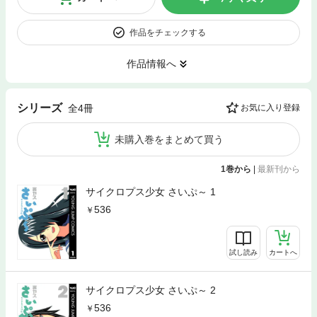
作品をチェックする
作品情報へ
シリーズ
全4冊
お気に入り登録
未購入巻をまとめて買う
1巻から
|
最新刊から
サイクロプス少女 さいぷ～ 1
536
試し読み
カートへ
サイクロプス少女 さいぷ～ 2
536