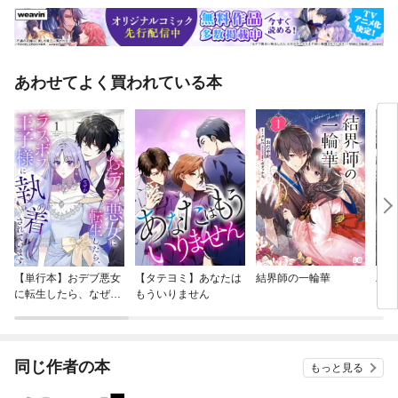
あわせてよく買われている本
【単行本】おデブ悪女
【タテヨミ】あなたは
結界師の一輪華
バッ
に転生したら、なぜか
もういりません
ロイ
ラスボス王子様に執着
今世
されています
りが
てく
OMI
同じ作者の本
もっと見る