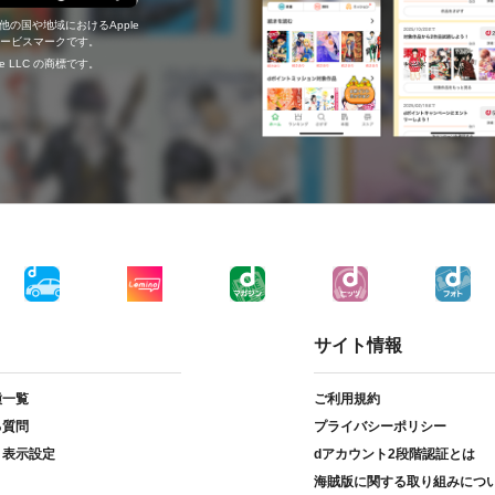
の他の国や地域におけるApple
c.のサービスマークです。
ogle LLC の商標です。
サイト情報
種一覧
ご利用規約
る質問
プライバシーポリシー
ト表示設定
dアカウント2段階認証とは
海賊版に関する取り組みにつ