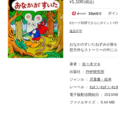
1,100
(税込)
ポイ
10
pt
獲得
dカード利用でさらにポイント+2
返品不可
おなかのすいたねずみが旅を
想天外なストーリーの中にユ
著者
佐々木マキ
出版社
PHP研究所
ジャンル
児童書・絵本
レーベル
ねむいねむいね
電子版配信開始日
2013/08
ファイルサイズ
9.44 MB