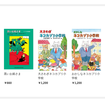
てくれません！？@C
めたら～ THE COMIC
OMIC
黒いお姫さま
大さわぎネコカブリ小
おかしなネコカブリ小
学校
学校
660
1,200
1,200