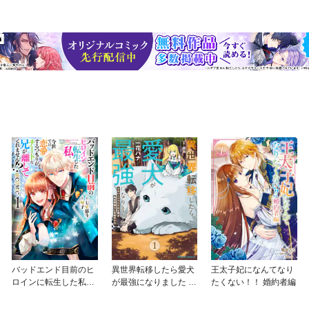
バッドエンド目前のヒ
異世界転移したら愛犬
王太子妃になんてなり
ロインに転生した私、
が最強になりました ～
たくない！！ 婚約者編
今世では恋愛するつも
シルバーフェンリルと
りがチートな兄が離し
俺が異世界暮らしを始