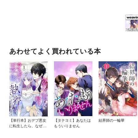
あわせてよく買われている本
【単行本】おデブ悪女
【タテヨミ】あなたは
結界師の一輪華
に転生したら、なぜか
もういりません
ラスボス王子様に執着
されています