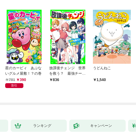
星のカービィ あぶな
放課後チェンジ 世界
うどんねこ
いグルメ屋敷！？の巻
を救う？ 最強チーム
結成！
781
390
836
1,540
割引
ランキング
キャンペーン