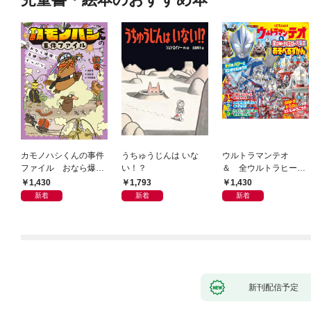
カモノハシくんの事件
うちゅうじんは いな
ウルトラマンテオ
ファイル おなら爆
い！？
＆ 全ウルトラヒーロ
弾！ 危機イッパツ編
ー大集合 あそべるず
1,430
1,793
1,430
かん
新着
新着
新着
新刊配信予定