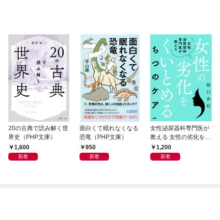
20の古典で読み解く世
面白くて眠れなくなる
女性泌尿器科専門医が
界史（PHP文庫）
恐竜（PHP文庫）
教える 女性の劣化をく
いとめる ちつのケア
1,600
950
1,200
新着
新着
新着