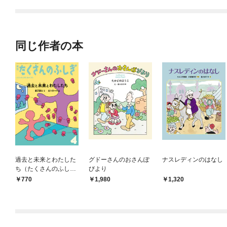
同じ作者の本
過去と未来とわたした
グドーさんのおさんぽ
ナスレディンのはなし
ち（たくさんのふしぎ
びより
2023年4月号）
770
1,980
1,320