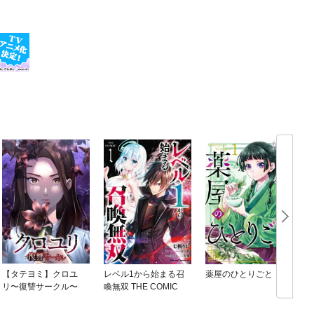
【タテヨミ】クロユ
レベル1から始まる召
薬屋のひとりごと
リ〜復讐サークル〜
喚無双 THE COMIC