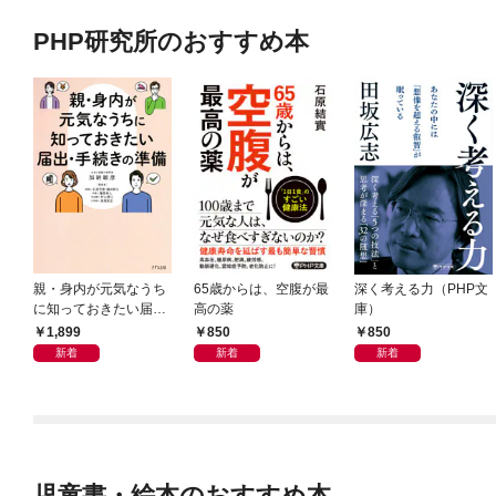
PHP研究所のおすすめ本
親・身内が元気なうち
65歳からは、空腹が最
深く考える力（PHP文
に知っておきたい届
高の薬
庫）
出・手続きの準備（き
1,899
850
850
ずな出版）
新着
新着
新着
児童書・絵本のおすすめ本