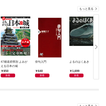
もっと見る
47都道府県別 よみが
俳句入門
よるのはくあき
える日本の城
850
640
1,699
新着
新着
新着
もっと見る