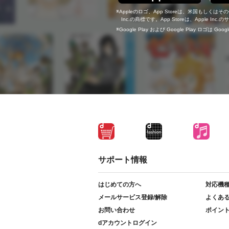
Appleのロゴ、App Storeは、米国もしくはそ
Inc.の商標です。App Storeは、Apple In
Google Play および Google Play ロゴは Go
サポート情報
はじめての方へ
対応機
メールサービス登録/解除
よくあ
お問い合わせ
ポイン
dアカウントログイン