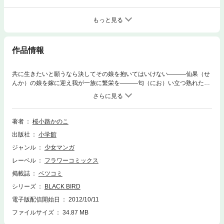
もっと見る
作品情報
共に生きたいと願うなら決してその娘を抱いてはいけない―――仙果（せ
んか）の娘を嫁に迎え我が一族に繁栄を―――匂（にお）い立つ熟れた桃
の香にくるおしく身を焦がしながらも決して交わすことの叶（かな）わぬ
契りすべてが愛しいこの人と引き離されたら生きてはいけないのに―――
著者
桜小路かのこ
出版社
小学館
ジャンル
少女マンガ
レーベル
フラワーコミックス
掲載誌
ベツコミ
シリーズ
BLACK BIRD
電子版配信開始日
2012/10/11
ファイルサイズ
34.87 MB