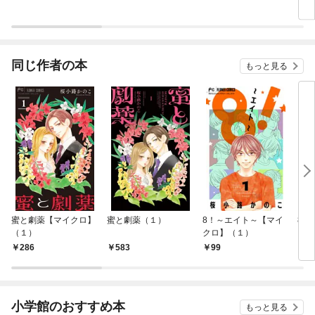
同じ作者の本
もっと見る
蜜と劇薬【マイクロ】
蜜と劇薬（１）
8！～エイト～【マイ
8！
（１）
クロ】（１）
286
583
99
5
小学館のおすすめ本
もっと見る