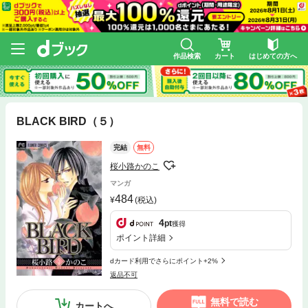
作品検索
カート
はじめての方へ
BLACK BIRD（５）
完結
無料
桜小路かのこ
マンガ
484
(税込)
4
pt
獲得
ポイント詳細
dカード利用でさらにポイント+2%
返品不可
無料で読む
カートへ