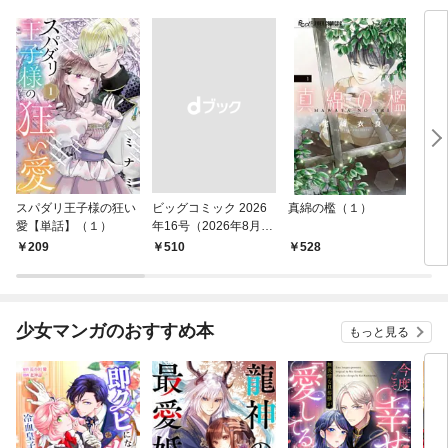
スパダリ王子様の狂い
ビッグコミック 2026
真綿の檻（１）
こん
愛【単話】（１）
年16号（2026年8月7
（１
日発売）
209
￥510
528
5
少女マンガのおすすめ本
もっと見る