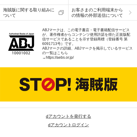
海賊版に関する取り組みに
お客さまのご利用端末から
ついて
の情報の外部送信について
ABJマークは、この電子書店・電子書籍配信サービス
が、著作権者からコンテンツ使用許諾を得た正規版配
信サービスであることを示す登録商標（登録番号 第
6091713号）です。
ABJマークの詳細、ABJマークを掲示しているサービス
の一覧はこちら
→
https://aebs.or.jp/
dアカウントを発行する
dアカウントログイン