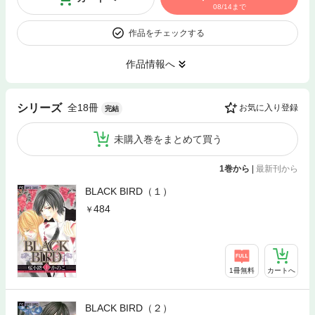
08/14まで
作品をチェックする
作品情報へ
全18冊
シリーズ
お気に入り登録
完結
未購入巻をまとめて買う
1巻から
|
最新刊から
BLACK BIRD（１）
484
1冊無料
カートへ
BLACK BIRD（２）