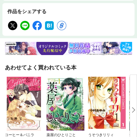
作品をシェアする
あわせてよく買われている本
コーヒー＆バニラ
薬屋のひとりごと
うそつきリリィ
傷モ