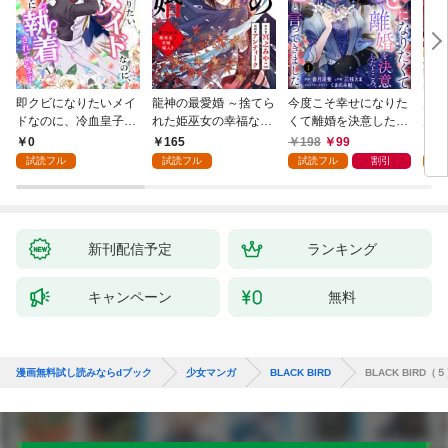
即クビになりたいメイ
龍神の最愛婚 ～捨てら
今度こそ幸せになりた
鬼条
ドなのに、冷血皇子に
れた姫巫女の幸福な嫁
くて離婚を決意したと
見初
執着されています第1
入り～: 1
ころ、無表情な旦那様
～１
0
165
198
99
1
話
が「愛してる」と言っ
試読フル
試読フル
試読フル
割引
試
てきました。1
新刊配信予定
ランキング
キャンペーン
無料
漫画無料試し読みならdブック
少女マンガ
BLACK BIRD
BLACK BIRD（