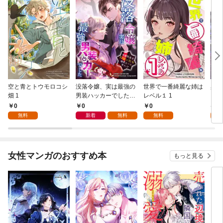
空と青とトウモロコシ
没落令嬢、実は最強の
世界で一番綺麗な姉は
異世
畑 1
男装ハッカーでした～
レベル１ 1
冷徹社長を口説いたら
0
0
0
4
溺愛ルート突入！？～
無料
新着
無料
無料
試
1
女性マンガのおすすめ本
もっと見る