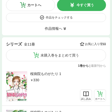
カートへ
今すぐ買う
作品をチェックする
作品情報へ
シリーズ
全11冊
お気に入り登録
未購入巻をまとめて買う
1巻から
|
最新刊から
桜病院ものがたり 1
330
試し読み
カートへ