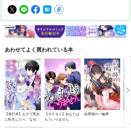
あわせてよく買われている本
【単行本】おデブ悪女
【タテヨミ】あなたは
結界師の一輪華
バッ
に転生したら、なぜか
もういりません
ロイ
ラスボス王子様に執着
今世
されています
りが