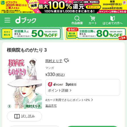
作品検索
カート
はじめての方へ
桜病院ものがたり 3
岡村えり子
マンガ
330
(税込)
3
pt
獲得
ポイント詳細
dカード利用でさらにポイント+2%
返品不可
試し読み