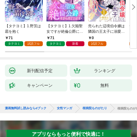
【タテヨミ】1.野茨は
【タテヨミ】1.欠陥聖
売られた辺境伯令嬢は
千鶴
霜を抱く
女ですが絶倫公爵にす
隣国の王太子に溺愛さ
に一
がられています
れる 1
【分
71
71
0
0
家の
タテヨミ
試読フル
タテヨミ
新着
試読フル
新刊配信予定
ランキング
キャンペーン
無料
漫画無料試し読みならdブック
女性マンガ
桜病院ものがたり
桜病院ものがた
アプリならもっと便利で快適に！