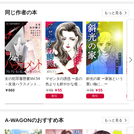
てく
OMI
同じ作者の本
もっと見る
女の犯罪履歴書Vol.54
マゼンタの誘惑 ー血の
斜光の家 ー家族という
鳩の
～友達ハラスメントー
色よりも鮮やかな復讐
重い枷に…ー
係に
クレクレ女が私の夫を
のドレスー
96
55
96
55
9
660
奪っていくー～ 1巻
割引
割引
A-WAGONのおすすめ本
もっと見る