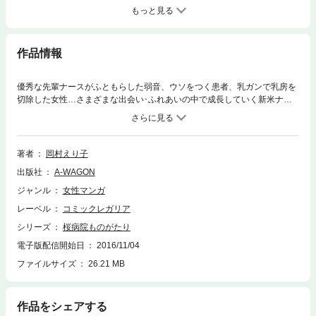
もっと見る
作品情報
優秀な先輩ナースがふともらした弱音、ウソをつく患者、乳ガンで乳房を
切除した女性…さまざまな出会い･ふれあいの中で成長していく新米ナー
ス･日野原佑紀の奮闘ぶりを描いた感動のシリーズ第3弾!
著者
岡村えり子
出版社
A-WAGON
ジャンル
女性マンガ
レーベル
コミックレガリア
シリーズ
桜病院ものがたり
電子版配信開始日
2016/11/04
ファイルサイズ
26.21 MB
作品をシェアする