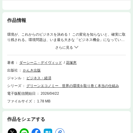
作品情報
環境が、これからのビジネスを決める！ この変化を知らないと、確実に取
り残される。環境問題は、いま最も大きな「ビジネス機会」になってい
る。 電気、服、食事、移動、買い物。私たちの何気ない日常の裏側で、い
ま世界の産業構造が静かに、しかし、確実に塗り替わっている。 再生可能
エネルギーへの転換、EVシフト、サステナブル素材、食品ロス対策、資源
争奪、脱炭素投資……これらはすべて「環境の話」ではない。次に伸びる
著者
ダーシーニ・デイヴィッド
花塚恵
市場と、消えていくビジネスを分ける「経済の話」である。 本書は、グリ
出版社
かんき出版
ーンエコノミーという巨大な変化を、「朝起きてから夜寝るまでの１日」
に沿って読み解く。 なぜ、再エネは広がっているのに電気代は下がらない
ジャンル
ビジネス・経済
のか？なぜ、ファストファッションは止まらないのか？なぜ、EVは“完全
シリーズ
グリーンエコノミー 世界の環境を取り巻く本当の仕組み
な解決策”ではないのか？なぜ、企業は「サステナブル」を掲げながら批判
されるのか？ その答えはすべて、「誰がコストを払い、誰が利益を得てい
電子版配信開始日
2026/04/22
るのか」という構造にある。 本書を読むことで見えてくるのは、単なる知
ファイルサイズ
1.78 MB
識ではない。 ・どの産業にチャンスがあるのか・どのビジネスが行き詰ま
るのか・企業はどこに投資し始めているのか・消費者の選択がどう変わる
のか つまり、これからの意思決定に直結する「使える視点」なのである。
作品をシェアする
電力、ファッション、テクノロジー、物流、金融、食料、建設……。あら
ゆる分野に共通しているのは、「環境に配慮するかどうか」ではなく、
「環境をどうビジネスに組み込むか」という競争に変わっているという事