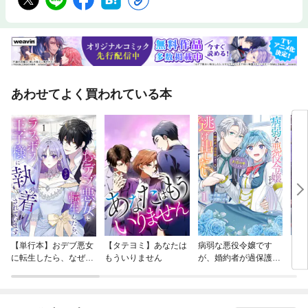
実だ。 環境問題に関心がある人だけの本ではない。むしろ、・企業で意思
決定に関わる人・新規事業を考える人・市場の変化を読みたい人にこそ読
んでほしい一冊！ 世界はすでに動いている。この流れを理解するか、取り
残されるか。日常の選択から世界経済の構造までが一気につながる、いま
読むべきグリーンエコノミー入門。
あわせてよく買われている本
【単行本】おデブ悪女
【タテヨミ】あなたは
病弱な悪役令嬢です
【タ
に転生したら、なぜか
もういりません
が、婚約者が過保護す
リ〜
ラスボス王子様に執着
ぎて逃げ出したい(私
されています
たち犬猿の仲でしたよ
ね！？)