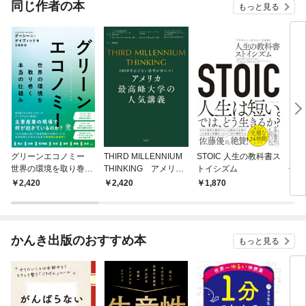
同じ作者の本
もっと見る
グリーンエコノミー
THIRD MILLENNIUM
STOIC 人生の教科書ス
スタ
世界の環境を取り巻く
THINKING アメリカ
トイシズム
値下
本当の仕組み
最高峰大学の人気講
のに
2,420
2,420
1,870
1,
義 1000年古びない
ドで
思考が身につく
(新
かんき出版のおすすめ本
もっと見る