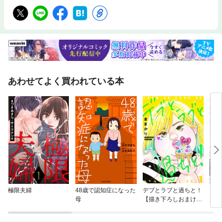
あわせてよく買われている本
極限夫婦
48歳で認知症になった
デブとラブと過ちと！
【単
母
【描き下ろしおまけ付
に転
き特装版】
ラス
され