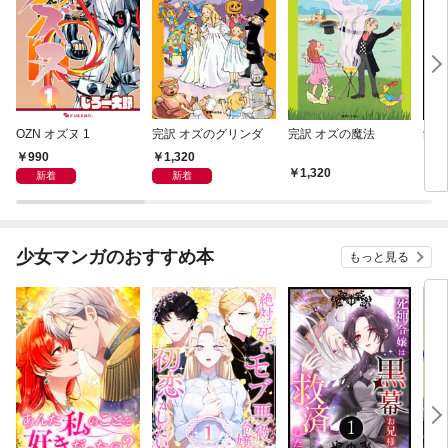
OZN オズヌ 1
完訳 オズのグリンダ
完訳 オズの魔法
餓狼
い
990
1,320
1,320
9
新着
新着
少女マンガのおすすめ本
もっと見る