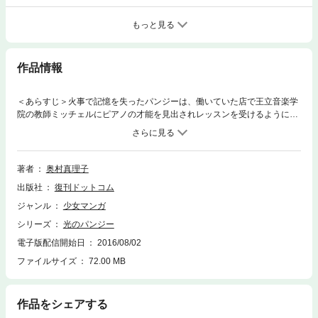
もっと見る
作品情報
＜あらすじ＞火事で記憶を失ったパンジーは、働いていた店で王立音楽学
院の教師ミッチェルにピアノの才能を見出されレッスンを受けるようにな
るも、王妃の命令によりミッチェル先生は学校を辞めさせられてしまう。
責任を感じたパンジーは先生の家に会いに行き、平民代表として世界ピア
ノコンクールへの出場を進められる。後日、みんなで出かけたピクニック
でウィラードに捕らえられてしまい、パンジーとティナは重罪人だけが流
著者
奥村真理子
されるという牢獄島へ送りこまれてしまう。パンジーを見つけるためエド
出版社
復刊ドットコム
が扮する盗賊かもめは城へ侵入するも、ウィラードに撃たれて海に落ち、
エドもまた牢獄島へ流され…。
ジャンル
少女マンガ
シリーズ
光のパンジー
電子版配信開始日
2016/08/02
ファイルサイズ
72.00 MB
作品をシェアする