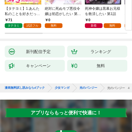
【タテヨミ】1.あんた
絶対に死ぬモブ悪役令
死神令嬢は黒幕お兄様
レベ
私のことを好きだった
嬢は初恋がしたい 第1
を救済したい 第1話
なり
の？
話
71
0
0
0
タテヨミ
試読フル
無料
新着
無料
新刊配信予定
ランキング
キャンペーン
無料
漫画無料試し読みならdブック
少女マンガ
光のパンジー
光のパンジー 4
アプリならもっと便利で快適に！