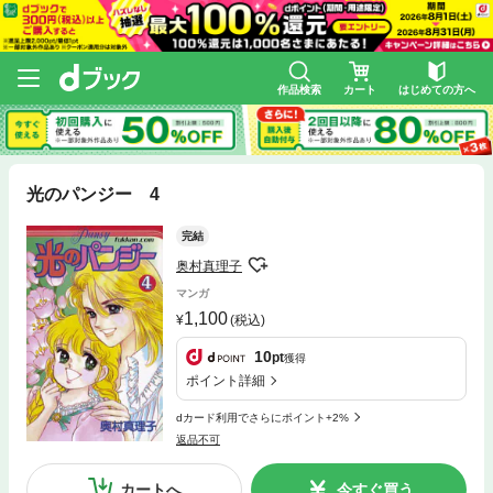
作品検索
カート
はじめての方へ
光のパンジー 4
完結
奥村真理子
マンガ
1,100
(税込)
10
pt
獲得
ポイント詳細
dカード利用でさらにポイント+2%
返品不可
カートへ
今すぐ買う