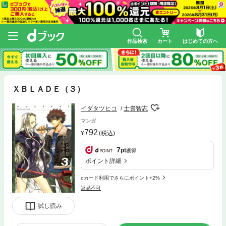
作品検索
カート
はじめての方へ
ＸＢＬＡＤＥ（３）
イダタツヒコ
士貴智志
マンガ
792
(税込)
7
pt
獲得
ポイント詳細
dカード利用でさらにポイント+2%
返品不可
試し読み