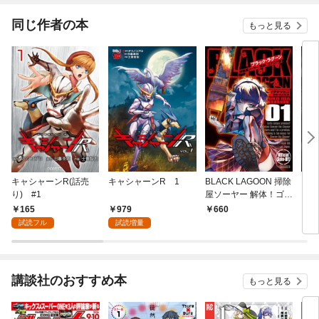
聖女、お前に追って来
られては困るのだが？
同じ作者の本
もっと見る
（コミック）
キャシャーンR(話売
キャシャーンR 1
BLACK LAGOON 掃除
どろ
り) #1
屋ソーヤー 解体！ゴア
ゴア娘（１）
165
979
660
7
試読フル
試読増量
講談社のおすすめ本
もっと見る