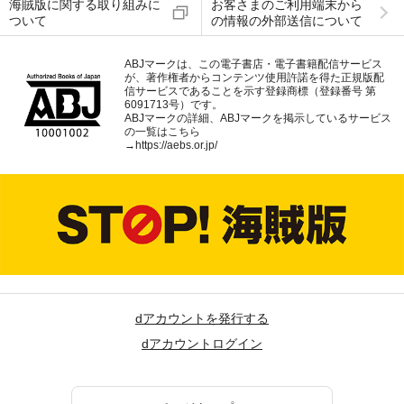
海賊版に関する取り組みに
お客さまのご利用端末から
ついて
の情報の外部送信について
ABJマークは、この電子書店・電子書籍配信サービス
が、著作権者からコンテンツ使用許諾を得た正規版配
信サービスであることを示す登録商標（登録番号 第
6091713号）です。
ABJマークの詳細、ABJマークを掲示しているサービス
の一覧はこちら
→
https://aebs.or.jp/
dアカウントを発行する
dアカウントログイン