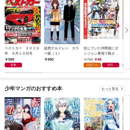
ベストカー ２０２６
徒然チルドレン カラ
信じていた仲間達にダ
魔女
年 ９月１０日号
ー版（１）
ンジョン奥地で殺され
かけたがギフト『無限
589
792
88
7
990
ガチャ』でレベル９９
新着
試読フル
割引
試
９９の仲間達を手に入
れて元パーティーメン
バーと世界に復讐＆
『ざまぁ！』します！
少年マンガのおすすめ本
もっと見る
（１）