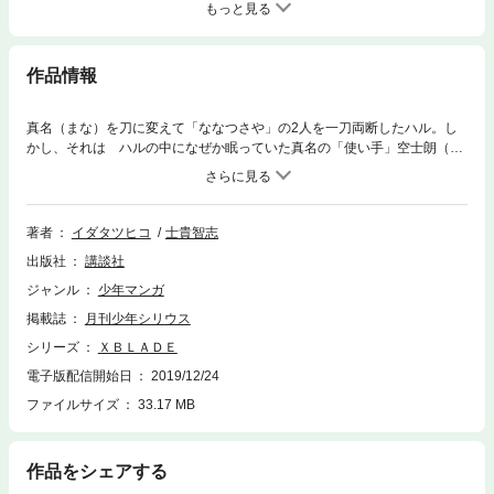
もっと見る
作品情報
真名（まな）を刀に変えて「ななつさや」の2人を一刀両断したハル。し
かし、それは ハルの中になぜか眠っていた真名の「使い手」空士朗（く
うしろう）が為した業だった。真名の「使い手」がなぜ自分の中にいるの
か？ 真名と空士朗の関係は？ 混乱して1人街に飛び出したハルの前
に、「ななつさや」の斬馬刀使いが現れ勝負を挑んできた!!
著者
イダタツヒコ
士貴智志
出版社
講談社
ジャンル
少年マンガ
掲載誌
月刊少年シリウス
シリーズ
ＸＢＬＡＤＥ
電子版配信開始日
2019/12/24
ファイルサイズ
33.17 MB
作品をシェアする