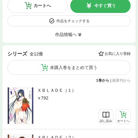
カートへ
今すぐ買う
作品をチェックする
作品情報へ
シリーズ
全12冊
お気に入り登録
未購入巻をまとめて買う
1巻から
|
最新刊から
ＸＢＬＡＤＥ（１）
792
試し読み
カートへ
ＸＢＬＡＤＥ（２）