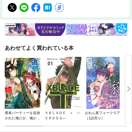
あわせてよく買われている本
勇者パーティーを追放
ＸＢＬＡＤＥ ＋ —
おれん家フォークロア
げん
された俺だが、俺から
ＣＲＯＳＳ—
［1話売り］
巣立ってくれたようで
嬉しい。……なので大