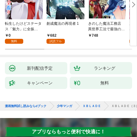
転生したけどステータ
創成魔法の再現者 1
きのした魔法工務店
王位
ス「魅力」に全振
異世界工法で最強の家
兆候
り！？(1)
づくりを（コミック）
入れ
0
682
0
748
１
る。
無料
試読フル
新刊配信予定
ランキング
キャンペーン
無料
漫画無料試し読みならdブック
少年マンガ
ＸＢＬＡＤＥ
ＸＢＬＡＤＥ（３
アプリならもっと便利で快適に！