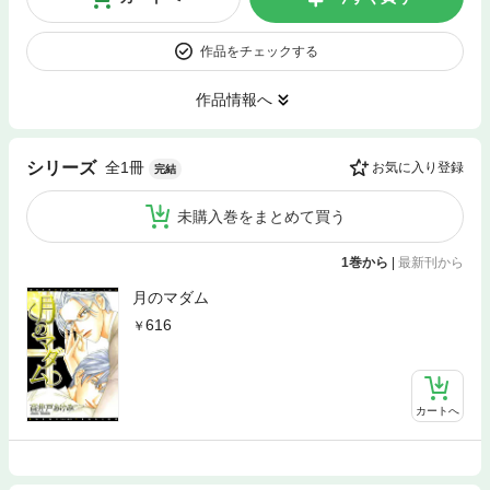
作品をチェックする
作品情報へ
全1冊
シリーズ
お気に入り登録
完結
未購入巻をまとめて買う
1巻から
|
最新刊から
月のマダム
616
カートへ