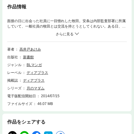
作品情報
面接の日に出会った社員に一目惚れした牧田。安条は内部監査部署に所属
していて、一般社員の牧田とは交流を持とうとしてくれない。ある日、牧
田は立ち寄ったバーで安条が描かれた絵を見つける。そしてその絵が「画
家の男性が恋人をモデルに描いたものだ」と聞かされて……。大人たちの
ムーンライト・ラブ・アフェア!!
著者
高井戸あけみ
出版社
新書館
ジャンル
BLマンガ
レーベル
ディアプラス
掲載誌
ディアプラス
シリーズ
月のマダム
電子版配信開始日
2014/07/15
ファイルサイズ
46.07 MB
作品をシェアする