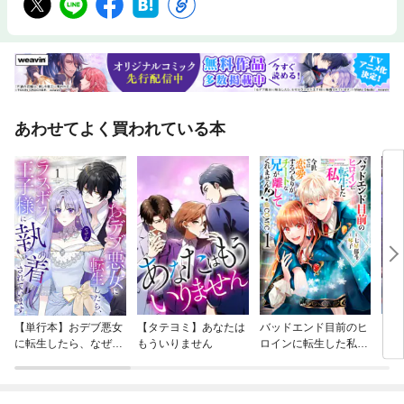
あわせてよく買われている本
【単行本】おデブ悪女
【タテヨミ】あなたは
バッドエンド目前のヒ
【タ
に転生したら、なぜか
もういりません
ロインに転生した私、
リ〜
ラスボス王子様に執着
今世では恋愛するつも
されています
りがチートな兄が離し
てくれません！？@C