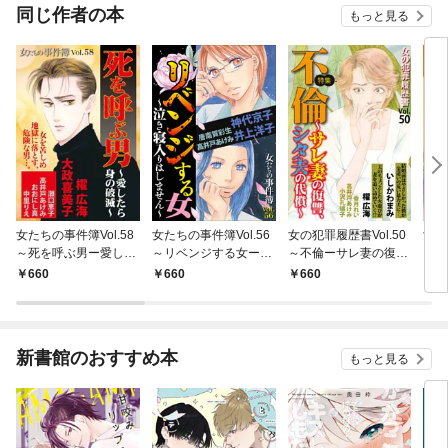
OMIC
同じ作者の本
もっと見る
女たちの事件簿Vol.58
女たちの事件簿Vol.56
女の犯罪履歴書Vol.50
女の
～死を呼ぶ男ー愛した
～リベンジする女ー泣
～不倫ーサレ妻の復
ｌ．
ら身の破滅ー～ 1巻
き寝入りはしませんー
讐、シタ夫の代償ー～
つ男
660
660
660
6
～
新書館のおすすめ本
もっと見る