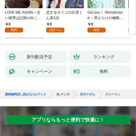
LOVE ME AGAIN～甘
恋するサイコの白雪く
Got you！ Wonderlan
ビバ
い復讐は記憶の向こう
ん第1話
d ～男だらけの極限ラ
鳥は
側～(1)
ブ～(1)
【全
0
0
0
0
無料
試読フル
無料
新刊配信予定
ランキング
キャンペーン
無料
漫画無料試し読みならdブック
BLマンガ
月のマダム
月のマダム
アプリならもっと便利で快適に！