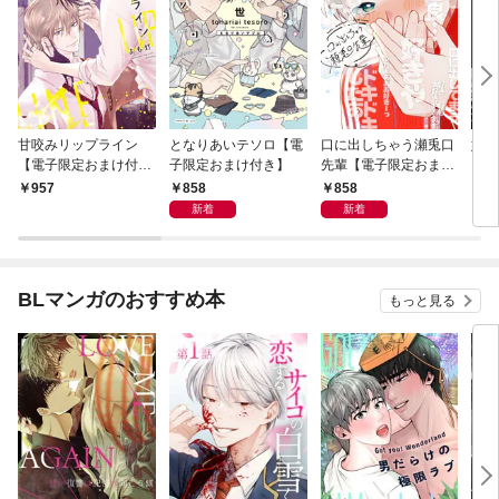
甘咬みリップライン
となりあいテソロ【電
口に出しちゃう瀬兎口
奸臣
【電子限定おまけ付
子限定おまけ付き】
先輩【電子限定おまけ
き】
付き】
858
858
957
8
新着
新着
BLマンガのおすすめ本
もっと見る