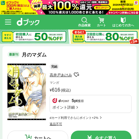
作品検索
カート
はじめての方へ
月のマダム
最新刊
完結
高井戸あけみ
マンガ
616
(税込)
5
pt
獲得
ポイント詳細
dカード利用でさらにポイント+2%
返品不可
カートへ
今すぐ買う