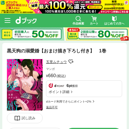
作品検索
カート
はじめての方へ
黒天狗の溺愛婚【おまけ描き下ろし付き】 1巻
五里ムチュウ
マンガ
660
(税込)
6
pt
獲得
ポイント詳細
dカード利用でさらにポイント+2%
返品不可
試し読み