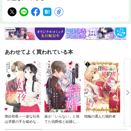
あわせてよく買われている本
懐妊初夜～一途な社長
妹が「いらない」と捨
指輪の選んだ婚約者
シン
は求愛の手を緩めない
てた伯爵様と結婚した
悪女
～
のに、今更返せと言わ
トつ