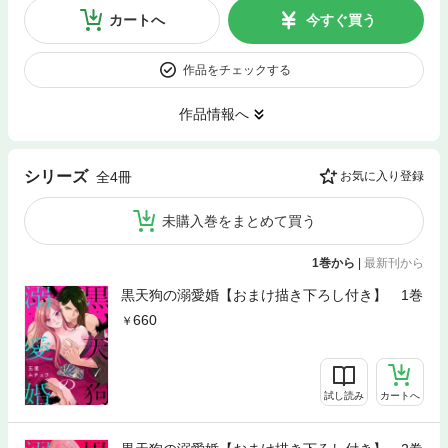
カートへ
今すぐ買う
作品をチェックする
作品情報へ
シリーズ
全4冊
お気に入り登録
未購入巻をまとめて買う
1巻から
|
最新刊から
黒天狗の溺愛婚【おまけ描き下ろし付き】 1巻
660
試し読み
カートへ