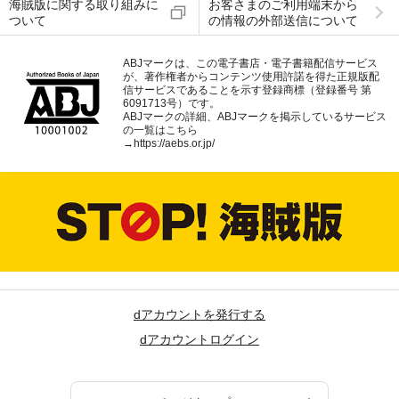
海賊版に関する取り組みに
お客さまのご利用端末から
ついて
の情報の外部送信について
ABJマークは、この電子書店・電子書籍配信サービス
が、著作権者からコンテンツ使用許諾を得た正規版配
信サービスであることを示す登録商標（登録番号 第
6091713号）です。
ABJマークの詳細、ABJマークを掲示しているサービス
の一覧はこちら
→
https://aebs.or.jp/
dアカウントを発行する
dアカウントログイン