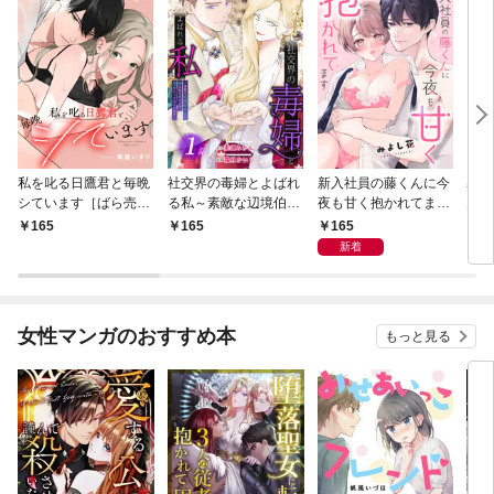
私を叱る日鷹君と毎晩
社交界の毒婦とよばれ
新入社員の藤くんに今
寡黙
シています［ばら売
る私～素敵な辺境伯令
夜も甘く抱かれてます
力ゼ
り］ 第1話
息に腕を折られたの
［ばら売り］ 第1話
る～
165
165
165
1
で、責任とってもらい
の声
新着
ます～［ばら売り］
～［
第1話
01
女性マンガのおすすめ本
もっと見る