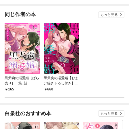
れても困ります（分冊
話版
版）
同じ作者の本
もっと見る
黒天狗の溺愛婚［ばら
黒天狗の溺愛婚【おま
売り］ 第1話
け描き下ろし付き】
1巻
165
660
白泉社のおすすめ本
もっと見る