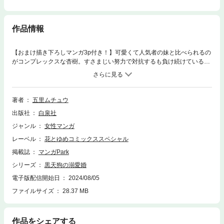
作品情報
【おまけ描き下ろしマンガ3p付き！】可愛くて人気者の妹と比べられるの
がコンプレックスな杏樹。すさまじい努力で対抗するも負け続けている彼
女のもとに、天狗の里から「杏樹が“大天狗の嫁”に選ばれた」という手紙
が届く。初めて自分を選んでくれる人がいた！と大喜びの杏樹に、チャラ
くてスケベな大天狗・透輝がぐいぐい迫ってきて……!? 「これからもっ
とエッチな事、するつもりなんだけど…？」 甘やかし絶倫天狗×ツン健
著者
五里ムチュウ
気女子の、心も身体も満たされる溺愛ラブコメ！（このコミックスには
出版社
白泉社
「黒天狗の溺愛婚［ばら売り］第1～4話」を収録しております。)
ジャンル
女性マンガ
レーベル
花とゆめコミックススペシャル
掲載誌
マンガPark
シリーズ
黒天狗の溺愛婚
電子版配信開始日
2024/08/05
ファイルサイズ
28.37 MB
作品をシェアする