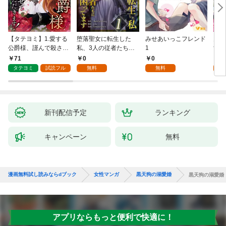
【タテヨミ】1.愛する
堕落聖女に転生した
みせあいっこフレンド
火の
公爵様、謹んで殺させ
私、3人の従者たちに
1
すが
ていただきます！
抱かれて困ってます 第
嫁と
71
0
0
2
1話
ます
タテヨミ
試読フル
無料
無料
試
新刊配信予定
ランキング
キャンペーン
無料
漫画無料試し読みならdブック
女性マンガ
黒天狗の溺愛婚
黒天狗の溺愛婚
アプリならもっと便利で快適に！