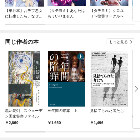
【単行本】おデブ悪女
【タテヨミ】あなたは
【タテヨミ】クロユ
病弱
に転生したら、なぜか
もういりません
リ〜復讐サークル〜
が、
ラスボス王子様に執着
ぎて
されています
たち
ね！
同じ作者の本
もっと見る
黒い錠剤 スウェーデ
三年間の陥穽 上
見捨てられた者たち
カザ
ン国家警察ファイル
のゴ
2,860
1,650
1,496
3,