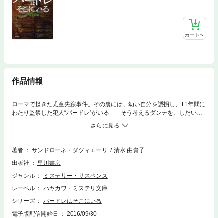
カートへ
作品情報
ローマで起きた児童失踪事件。その裏には、幼い自分を誘拐し、11年間に
わたり監禁した犯人“パードレ”がいる――そう考えるダンテを、しだいに
信じるようになったコロンバ。しかし味方のはずの警察は、型破りなふた
りに疑いの眼差しを向ける。孤立無援のふたりは、独自に過去の事件を洗
いなおす。わずかな証拠をたどった先で待っていたものとは？ 緻密なプ
ロットと息詰まる展開。イタリアのベストセラー・サスペンス！
著者
サンドローネ・ダツィエーリ
清水 由貴子
出版社
早川書房
ジャンル
ミステリー・サスペンス
レーベル
ハヤカワ・ミステリ文庫
シリーズ
パードレはそこにいる
電子版配信開始日
2016/09/30