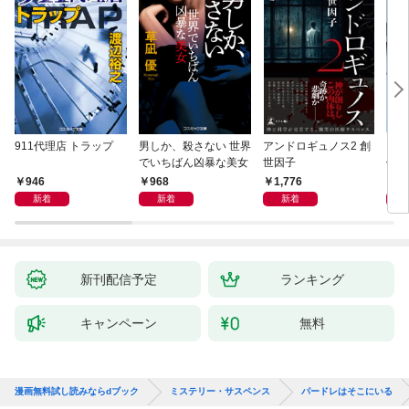
911代理店 トラップ
男しか、殺さない 世界
アンドロギュノス2 創
スー
でいちばん凶暴な美女
世因子
件〈
946
968
1,776
9
新着
新着
新着
新刊配信予定
ランキング
キャンペーン
無料
漫画無料試し読みならdブック
ミステリー・サスペンス
パードレはそこにいる