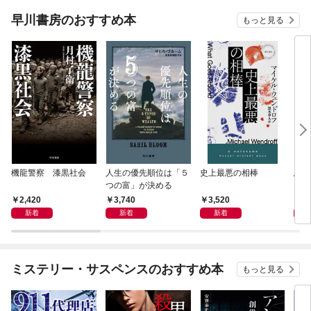
早川書房のおすすめ本
もっと見る
機龍警察 漆黒社会
人生の優先順位は「５
史上最悪の相棒
鳥か
つの富」が決める
2,420
3,740
3,520
4,
新着
新着
新着
ミステリー・サスペンスのおすすめ本
もっと見る