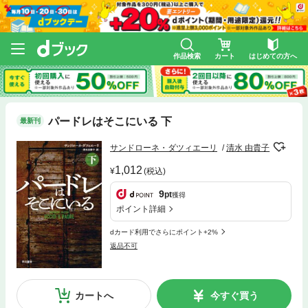
作品検索
カート
はじめての方へ
パードレはそこにいる 下
最新刊
サンドローネ・ダツィエーリ
清水 由貴子
1,012
(税込)
9
pt
獲得
ポイント詳細
dカード利用でさらにポイント+2%
返品不可
カートへ
今すぐ買う