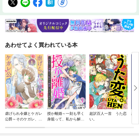
あわせてよく買われている本
虐げられ令嬢とケガレ
授か離婚～一刻も早く
超訳百人一首 うた恋
絶滅
公爵～そのケガレ、払
身籠って、私から解放
い。
られ
ってみせます！～
してさしあげます！
の呪
なり