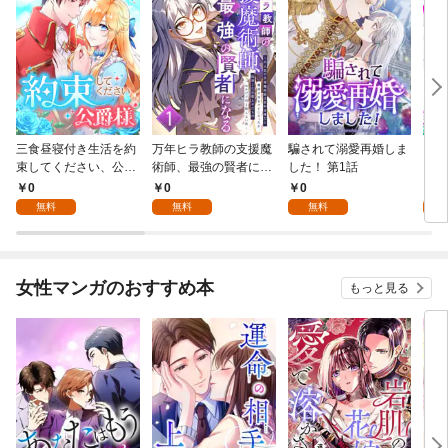
三食昼寝付き生活を約
万年ヒラ教師の支援魔
騙されて溺愛再婚しま
ヒト
束してください、公爵
術師、最強の賢者にな
した！ 第1話
様 1話
る～不人気の支援魔術
0
0
0
0
師は給料泥棒だと魔術
無料
無料
無料
大学をクビになった
が、出世した元教え子
たちのおかげで何も困
らない件～ 第1話
女性マンガのおすすめ本
もっと見る