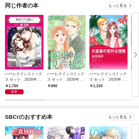
同じ作者の本
もっと見る
ハーレクインコミック
ハーレクインコミック
ハーレクインコミック
ハー
ス セット 2026年 vo
ス セット 2026年 vo
ス セット 2026年 vo
ス 
l.1064
l.932
l.868
l.80
1,760
990
1,320
9
新着
SBCrのおすすめ本
もっと見る