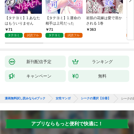
【タテヨミ】1.あなた
【タテヨミ】1.運命の
岩肌の花嫁は愛で溶か
愛し
はもういりません
相手は上司だった
される 1巻
い 
71
71
1
363
タテヨミ
試読フル
タテヨミ
試読フル
試
新刊配信予定
ランキング
キャンペーン
無料
漫画無料試し読みならdブック
女性マンガ
シークの選択【分冊】
シークの
アプリならもっと便利で快適に！