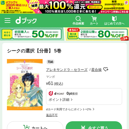
作品検索
カート
はじめての方へ
シークの選択【分冊】 5巻
完結
アレキサンドラ・セラーズ
星合操
マンガ
61
(税込)
0
pt
獲得
ポイント詳細
dカード利用でさらにポイント+2%
返品不可
カートへ
今すぐ買う