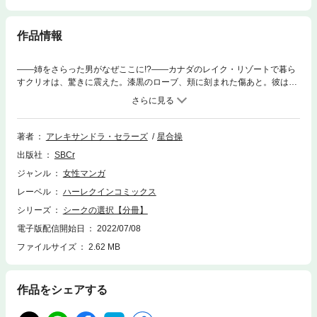
作品情報
――姉をさらった男がなぜここに!?――カナダのレイク・リゾートで暮ら
すクリオは、驚きに震えた。漆黒のローブ、頬に刻まれた傷あと。彼はか
つてクリオの姉ザーラをさらい、幽閉した、恐ろしい盗賊だった男、ジャ
ラル。生き方も価値観も、住む世界も違う、目的も知れぬ男性…。それな
のに、クリオの心は彼の揺るがない威厳に熱く惹きつけられていき…!?
著者
アレキサンドラ・セラーズ
星合操
出版社
SBCr
ジャンル
女性マンガ
レーベル
ハーレクインコミックス
シリーズ
シークの選択【分冊】
電子版配信開始日
2022/07/08
ファイルサイズ
2.62 MB
作品をシェアする