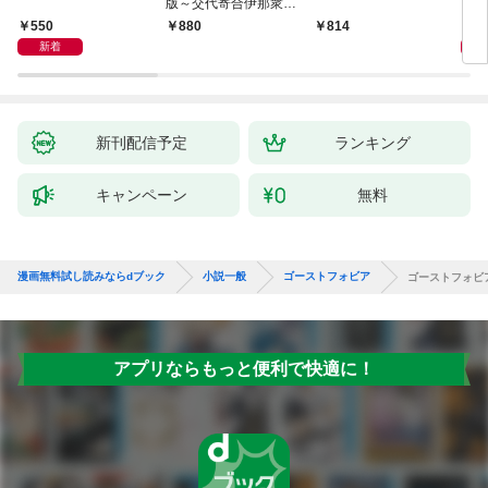
版～交代寄合伊那衆異
聞（1）～
550
1,
880
814
新着
新刊配信予定
ランキング
キャンペーン
無料
漫画無料試し読みならdブック
小説一般
ゴーストフォビア
ゴーストフォビ
アプリならもっと便利で快適に！