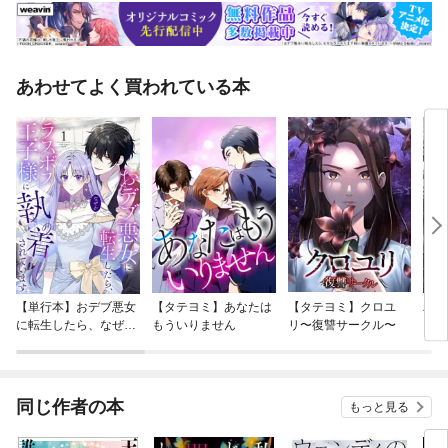
あわせてよく買われている本
【単行本】おデブ悪女
【タテヨミ】あなたは
【タテヨミ】クロユ
バッ
に転生したら、なぜか
もういりません
リ〜復讐サークル〜
ロイ
ラスボス王子様に執着
今世
されています
りが
てく
OMI
同じ作者の本
もっと見る