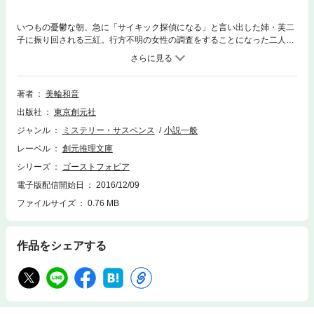
いつもの憂鬱な朝、急に「サイキック探偵になる」と言い出した姉・芙二
子に振り回される三紅。行方不明の女性の調査をすることになった二人
は、事故物件を扱う不動産屋の神凪怜と出会う。三紅の心酔する霊能者に
似たクールな印象の男性だが、どこか胡散臭い。しかし、偶然に三紅が神
凪に触れた瞬間、聴力を失ったはずの右耳から、不思議な声が聞こえてく
る。その一方、神凪も見えないはずのモノが見えているらしい――。デビ
著者
美輪和音
ュー作『強欲な羊』で度肝を抜いた新鋭が、様々な恐怖症をテーマにした
出版社
東京創元社
四つの不可思議な事件で、貴方の心をえぐります。
ジャンル
ミステリー・サスペンス
小説一般
レーベル
創元推理文庫
シリーズ
ゴーストフォビア
電子版配信開始日
2016/12/09
ファイルサイズ
0.76 MB
作品をシェアする