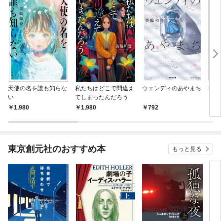
天使の名を誰も知らな
私たちはどこで間違え
ウェンディのあやまち
暗黒
い
てしまったんだろう
1,980
1,980
792
7
東京創元社のおすすめ本
もっと見る