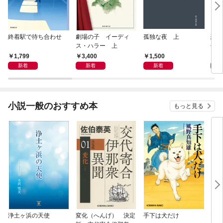
終着駅で待ち合わせ
劇場の子 イーディ
孤独な夜 上
恐竜
ス・ハラー 上
化石
の物
1,799
3,400
1,500
3,
新着
新着
新着
小説一般のおすすめ本
もっと見る
浄土ヶ浜の天使
変化（へんげ） 決定
手下は犬だけ
マリ