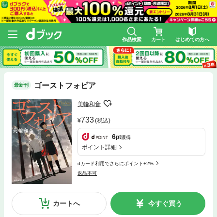
作品検索
カート
はじめての方へ
ゴーストフォビア
最新刊
美輪和音
733
(税込)
6
pt
獲得
ポイント詳細
dカード利用でさらにポイント+2%
返品不可
カートへ
今すぐ買う