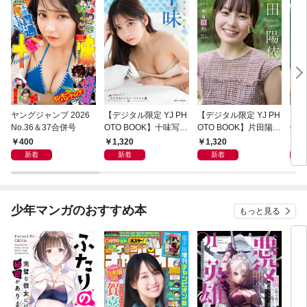
ヤングジャンプ 2026
【デジタル限定 YJ PH
【デジタル限定 YJ PH
【デ
No.36＆37合併号
OTO BOOK】十味写真
OTO BOOK】片田陽依
OT
集「続・『ぽみ』！？
写真集「羽色日和」
写真
400
1,320
1,320
1,
どこでもトレイン・ベ
リ」
新着
新着
新着
トナム篇」
少年マンガのおすすめ本
もっと見る