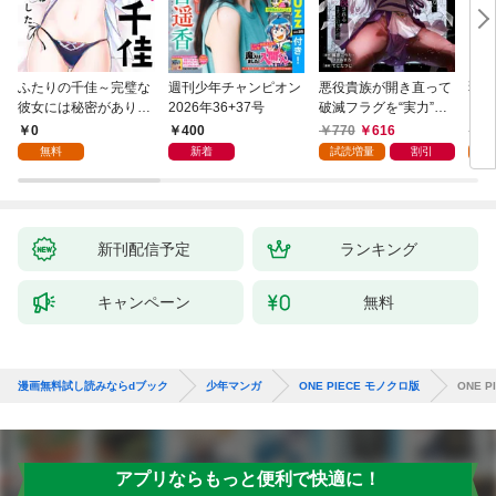
ふたりの千佳～完璧な
週刊少年チャンピオン
悪役貴族が開き直って
弱虫
彼女には秘密がありま
2026年36+37号
破滅フラグを“実力”で
IKE
した(1)
叩き折っていたら、い
0
400
770
616
6
つの間にかヒロイン達
無料
新着
試読増量
割引
試
から英雄視されるよう
になった件（コミッ
ク） 1巻
新刊配信予定
ランキング
キャンペーン
無料
漫画無料試し読みならdブック
少年マンガ
ONE PIECE モノクロ版
ONE P
アプリならもっと便利で快適に！