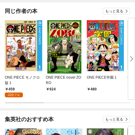
同じ作者の本
もっと見る
ONE PIECE モノクロ
ONE PIECE novel ZO
ONE PIECE学園 1
ON
版 1
RO
1
459
924
480
5
試読フル
集英社のおすすめ本
もっと見る