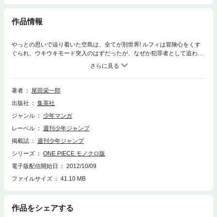
作品情報
やっとの思いで辿り着いた空島は、全てが別世界! ルフィは冒険心をくす
ぐられ、ウキウキモード突入のはずだったが、なぜか犯罪者として追われ
る身となり…!? ”ひとつなぎの大秘宝(ワンピース)”を巡る海洋冒険ロマン!!
著者
尾田栄一郎
出版社
集英社
ジャンル
少年マンガ
レーベル
週刊少年ジャンプ
掲載誌
週刊少年ジャンプ
シリーズ
ONE PIECE モノクロ版
電子版配信開始日
2012/10/09
ファイルサイズ
41.10 MB
作品をシェアする