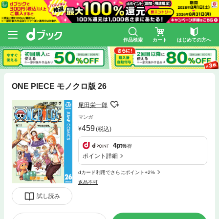
作品検索
カート
はじめての方へ
ONE PIECE モノクロ版 26
尾田栄一郎
マンガ
459
(税込)
4
pt
獲得
ポイント詳細
dカード利用でさらにポイント+2%
返品不可
試し読み