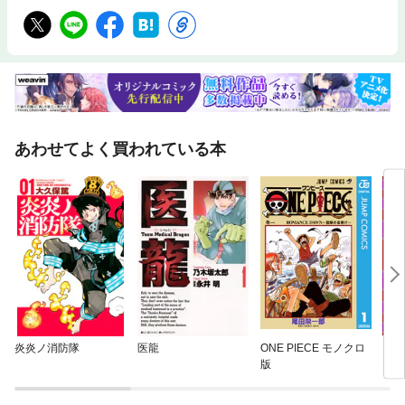
あわせてよく買われている本
炎炎ノ消防隊
医龍
ONE PIECE モノクロ
ダッ
版