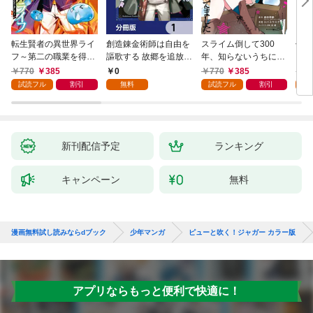
転生賢者の異世界ライ
創造錬金術師は自由を
スライム倒して300
信長
フ～第二の職業を得
謳歌する 故郷を追放さ
年、知らないうちにレ
て、世界最強になりま
れたら、魔王のお膝元
ベルMAXになってまし
770
385
0
770
385
7
した～ 1巻
で超絶効果のマジック
た 1巻
試読フル
割引
無料
試読フル
割引
試
アイテム作り放題にな
りました【分冊版】
1
新刊配信予定
ランキング
キャンペーン
無料
漫画無料試し読みならdブック
少年マンガ
ピューと吹く！ジャガー カラー版
アプリならもっと便利で快適に！