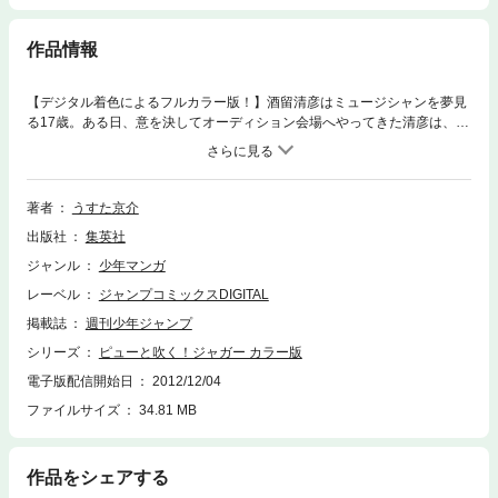
作品情報
【デジタル着色によるフルカラー版！】酒留清彦はミュージシャンを夢見
る17歳。ある日、意を決してオーディション会場へやってきた清彦は、そ
こで謎のフエ吹き男と出会う。彼こそが、この後の清彦をギャグ人生へと
誘うジャガーさん、その人であった!!
著者
うすた京介
出版社
集英社
ジャンル
少年マンガ
レーベル
ジャンプコミックスDIGITAL
掲載誌
週刊少年ジャンプ
シリーズ
ピューと吹く！ジャガー カラー版
電子版配信開始日
2012/12/04
ファイルサイズ
34.81 MB
作品をシェアする