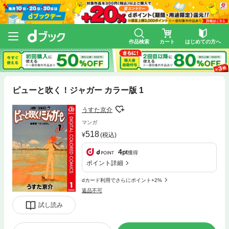
作品検索
カート
はじめての方へ
ピューと吹く！ジャガー カラー版 1
うすた京介
マンガ
518
(税込)
4
pt
獲得
ポイント詳細
dカード利用でさらにポイント+2%
返品不可
試し読み