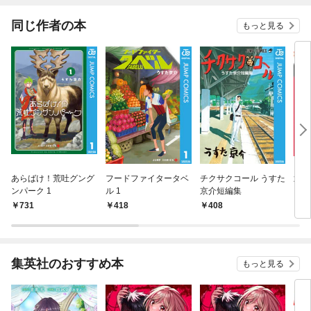
同じ作者の本
もっと見る
あらばけ！荒吐グング
フードファイタータベ
チクサクコール うすた
武士
ンパーク 1
ル 1
京介短編集
731
418
408
6
集英社のおすすめ本
もっと見る