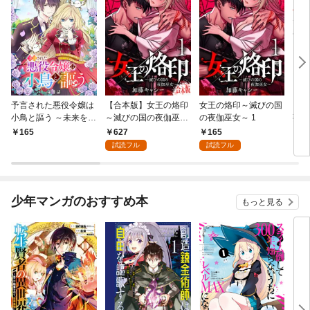
予言された悪役令嬢は
【合本版】女王の烙印
女王の烙印～滅びの国
【単
小鳥と謳う ～未来を知
～滅びの国の夜伽巫女
の夜伽巫女～ 1
熟れ
る専属執事に「君を救
～ 1
たり
627
165
165
1
う」と言われました～
試読フル
試読フル
分冊版 第1話
少年マンガのおすすめ本
もっと見る