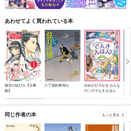
あわせてよく買われている本
後宮の結び人【分冊
八丁堀剣客同心
ゆめがひろがる おんな
後宮
版】
のこのでんきえほん
版】
同じ作者の本
もっと見る