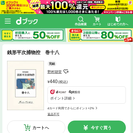
作品検索
カート
はじめての方へ
銭形平次捕物控 巻十八
完結
野村胡堂
440
(税込)
4
pt
獲得
ポイント詳細
dカード利用でさらにポイント+2%
返品不可
カートへ
今すぐ買う