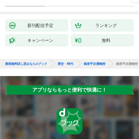
新刊配信予定
ランキング
キャンペーン
無料
漫画無料試し読みならdブック
歴史・時代
銭形平次捕物控
銭形平次捕物控
アプリならもっと便利で快適に！