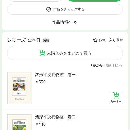
作品をチェックする
作品情報へ
全20冊
シリーズ
お気に入り登録
完結
未購入巻をまとめて買う
1巻から
|
最新刊から
銭形平次捕物控 巻一
550
カートへ
銭形平次捕物控 巻二
440