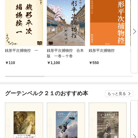
銭形平次捕物控 一
銭形平次捕物控 合本
銭形平次捕物控
銭形
版 一巻～十巻
110
1,100
550
6
グーテンベルク２１のおすすめ本
もっと見る