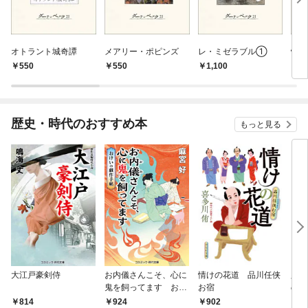
オトラント城奇譚
メアリー・ポピンズ
レ・ミゼラブル①
怪
550
550
1,100
7
歴史・時代のおすすめ本
もっと見る
大江戸豪剣侍
お内儀さんこそ、心に
情けの花道 品川任侠
必殺
鬼を飼ってます おけ
お宿
の弦
いの戯作手帖
814
924
902
8