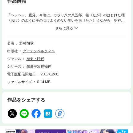
作品情報
「ヘッヘッ、親分、今晩は」ガラッ八の八五郎、箍《たが》のはじけた桶
《おけ》のように手のつけようのない笑いを湛《たた》えながら、明神下
の平次の家の格子を顎で平次に言わせると開けて入るのでした。それは両
の手で弥蔵《やぞう》をこしらえて、格子をまともに開けられるはずはな
いからだというのです。五月のある日、爽《さわ》やかな宵、八が来そう
な晩でしたが、お仕着《しき》せの晩酌を絞って、これから飯にしようと
著者
野村胡堂
いう頃になって、ようやく個性的な馬鹿笑いが、路地の闇をゆさぶるので
出版社
グーテンベルク２１
した。
ジャンル
歴史・時代
シリーズ
銭形平次捕物控
電子版配信開始日
2017/12/31
ファイルサイズ
0.14 MB
作品をシェアする