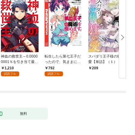
神血の救世主～0.0000
転生したら第七王子だ
スパダリ王子様の狂い
0001％を引き当て最強
ったので、気ままに魔
愛【単話】（１）
へ～【電子書籍特典
術を極めます（１）
1,210
792
209
付】（１）
試読フル
試読フル
無料