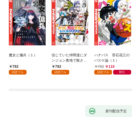
魔女と傭兵（１）
信じていた仲間達にダ
ハナバス 苔石花江の
ンジョン奥地で殺され
バスケ論（１）
かけたがギフト『無限
792
792
792
110
ガチャ』でレベル９９
試読フル
試読フル
試読フル
割引
９９の仲間達を手に入
れて元パーティーメン
バーと世界に復讐＆
『ざまぁ！』します！
（１）
新刊配信予定