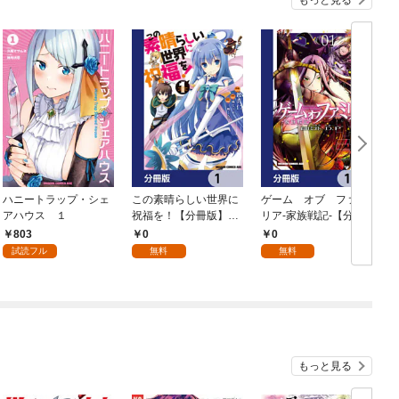
もっと見る
ハニートラップ・シェ
この素晴らしい世界に
ゲーム オブ ファミ
アハウス １
祝福を！【分冊版】
リア-家族戦記-【分冊
イ
1
版】 1
803
0
0
試読フル
無料
無料
もっと見る