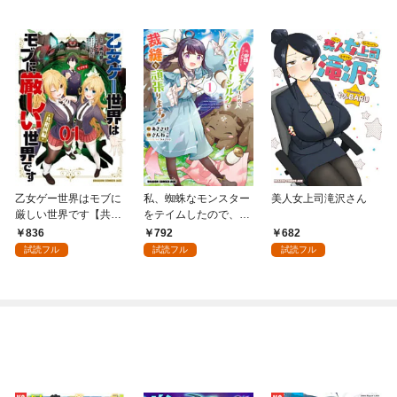
乙女ゲー世界はモブに
私、蜘蛛なモンスター
美人女上司滝沢さん
厳しい世界です【共和
をテイムしたので、ス
国編】 ０１
パイダーシルクで裁縫
836
792
682
を頑張ります！ 1
試読フル
試読フル
試読フル