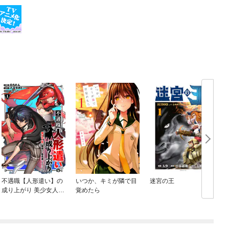
不遇職【人形遣い】の
いつか、キミが隣で目
迷宮の王
成り上がり 美少女人形
覚めたら
と最強まで最高速で上
りつめる