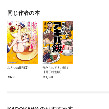
同じ作者の本
おきつね日和(1)
俺たちのアキバ飯！
【電子特別版】
638
1,320