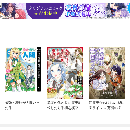
最強の種族が人間だっ
勇者の代わりに魔王討
洞窟王からはじめる楽
た件
伐したら手柄を横取り
園ライフ ～万能の採掘
されました
スキルで最強に！？～