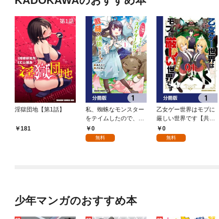
KADOKAWAのおすすめ本
淫獄団地【第1話】
私、蜘蛛なモンスター
乙女ゲー世界はモブに
をテイムしたので、ス
厳しい世界です【共和
パイダーシルクで裁縫
国編】【分冊版】 1
0
0
181
を頑張ります！【分冊
無料
無料
版】 1
少年マンガのおすすめ本