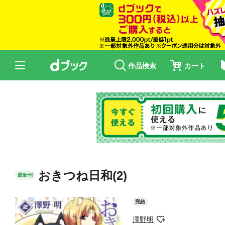
作品検索
カート
おきつね日和(2)
最新刊
完結
澤野明