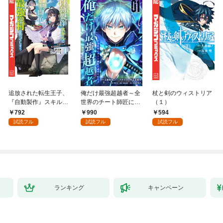
追放された転生王子、
俺だけ最強超越者～全
杖と剣のウィストリア
『自動製作』スキルで
世界のチート師匠に認
（１）
領地を爆速で開拓し最
められた～【単行本】
792
990
594
強の村を作ってしまう
（１）
試読フル
試読フル
試読フル
～最強クラフトスキル
で始める、楽々領地開
拓スローライフ～
（１）
ランキング
キャンペーン