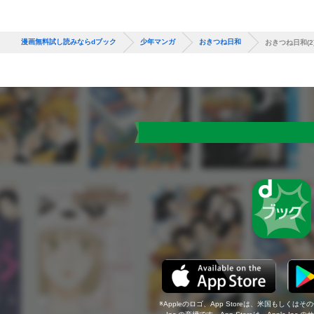
漫画無料試し読みならdブック
少年マンガ
おきつね日和
おきつね日和(2
Appleのロゴ、App Storeは、米国もしくはそ