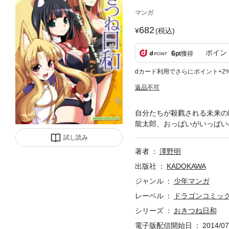
マンガ
682
(税込)
ポイン
6
pt
獲得
dカード利用でさらにポイント+2
返品不可
自分たちが殺戮される未来
龍太郎、おっぱいがいっぱい
試し読み
著者
澤野明
出版社
KADOKAWA
ジャンル
少年マンガ
レーベル
ドラゴンコミッ
シリーズ
おきつね日和
電子版配信開始日
2014/07