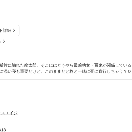
ト詳細
%
の断片に触れた龍太郎。そこにはどうやら最凶幼女・百鬼が関係してい
に添い寝も重要だけど、このままだと柊と一緒に死に直行しちゃうＹＯ
クスエイジ
/18