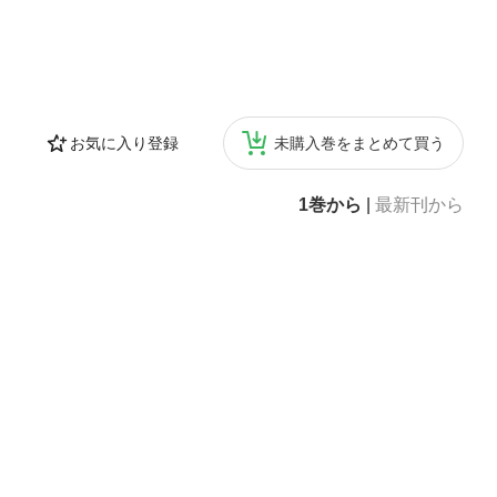
お気に入り登録
未購入巻をまとめて買う
1巻から
|
最新刊から