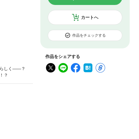
カートへ
作品をチェックする
作品をシェアする
るらしく――？
！？