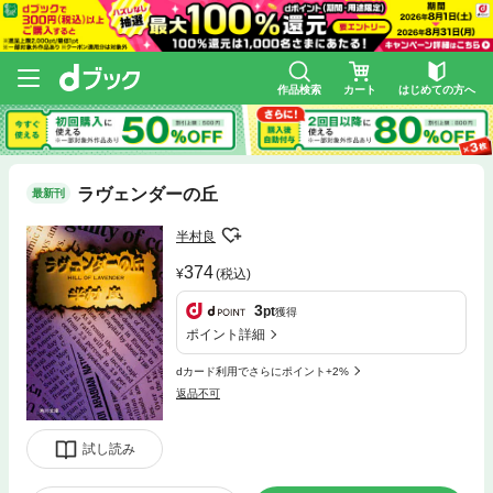
作品検索
カート
はじめての方へ
ラヴェンダーの丘
最新刊
半村良
374
(税込)
3
pt
獲得
ポイント詳細
dカード利用でさらにポイント+2%
返品不可
試し読み