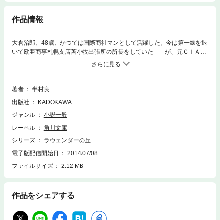
作品情報
大倉治郎、48歳。かつては国際商社マンとして活躍した。今は第一線を退
いて欧亜商事札幌支店苫小牧出張所の所長をしていた――が、元ＣＩＡ要
員、クロフォードからの電話でたちまち過去へと引き戻されてしまう。北
方領土の近く、真琴内という小さな漁港で不穏な動きがあるという。謀略
阻止の依頼だった。昔の仲間“ジャン”も駆け付けた。過去の罪を背負った
まま生きていた大倉は、自分の死に場所を求めるようにして真琴内へと向
著者
半村良
かう。
出版社
KADOKAWA
ジャンル
小説一般
レーベル
角川文庫
シリーズ
ラヴェンダーの丘
電子版配信開始日
2014/07/08
ファイルサイズ
2.12 MB
作品をシェアする