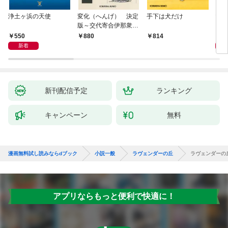
浄土ヶ浜の天使
変化（へんげ） 決定
手下は犬だけ
マリ
版～交代寄合伊那衆異
聞（1）～
550
1,
880
814
新着
新刊配信予定
ランキング
キャンペーン
無料
漫画無料試し読みならdブック
小説一般
ラヴェンダーの丘
ラヴェンダーの
アプリならもっと便利で快適に！