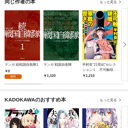
同じ作者の本
もっと見る
マンガ 続戦国自衛隊1
マンガ 戦国自衛隊
半村良“21世紀”セレク
赤い
ション１ 不可触領域
0
／軍靴の響き 【陰謀
1,320
1,210
1,
無料
と政治】編
KADOKAWAのおすすめ本
もっと見る