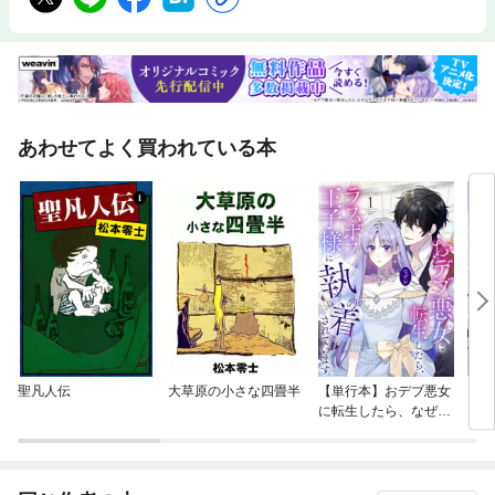
あわせてよく買われている本
聖凡人伝
大草原の小さな四畳半
【単行本】おデブ悪女
【タ
に転生したら、なぜか
もう
ラスボス王子様に執着
されています