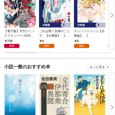
【電子版】月刊コミッ
これは我々夫婦のこと
チェンジリベンジ【分
チェ
クフラッパー 2026年9
で、【分冊版】 1
冊版】 1
月号
730
0
0
7
新着
無料
無料
試
小説一般のおすすめ本
もっと見る