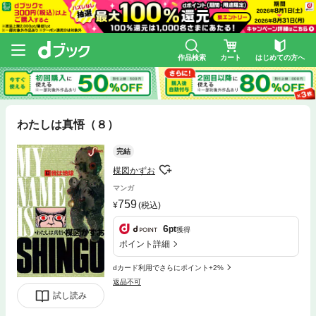
作品検索
カート
はじめての方へ
わたしは真悟（８）
完結
楳図かずお
マンガ
759
(税込)
6
pt
獲得
ポイント詳細
dカード利用でさらにポイント+2%
返品不可
試し読み