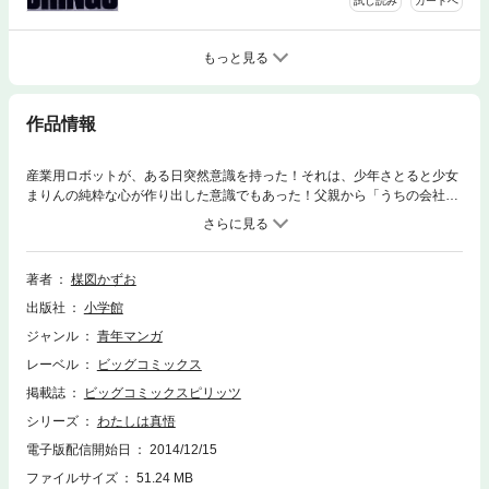
試し読み
カートへ
もっと見る
作品情報
産業用ロボットが、ある日突然意識を持った！それは、少年さとると少女
まりんの純粋な心が作り出した意識でもあった！父親から「うちの会社に
ロボットが入社する」と聞いたさとるは、興味津々。モンローと名付けら
れたロボットとさとるは出会うが！？待望の第8巻配信！
著者
楳図かずお
出版社
小学館
ジャンル
青年マンガ
レーベル
ビッグコミックス
掲載誌
ビッグコミックスピリッツ
シリーズ
わたしは真悟
電子版配信開始日
2014/12/15
ファイルサイズ
51.24 MB