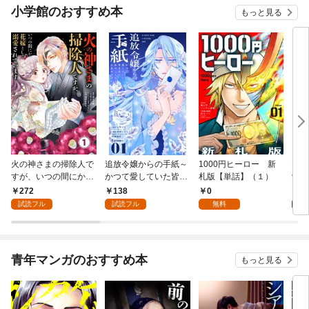
小学館のおすすめ本
もっと見る
火の神さまの掃除人で
追放令嬢からの手紙～
1000円ヒーロー 新
DIM
すが、いつの間にか花
かつて愛していた皆さ
札版【単話】（１）
9.
嫁として溺愛されてい
まへ 私のことなどお忘
272
138
0
8
ます【単話】（１）
れですか？～【単話】
試読フル
試読フル
無料
（１）
青年マンガのおすすめ本
もっと見る