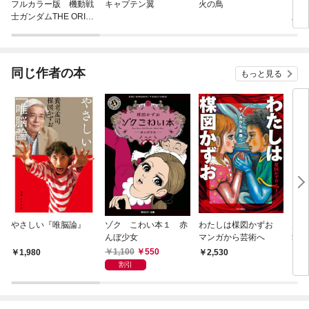
フルカラー版 機動戦
キャプテン翼
火の鳥
うる
士ガンダムTHE ORIGI
版〕
N
同じ作者の本
もっと見る
やさしい『唯脳論』
ゾク こわい本１ 赤
わたしは楳図かずお
月刊
んぼ少女
マンガから芸術へ
5年
27
1,100
550
1,980
2,530
7
割引