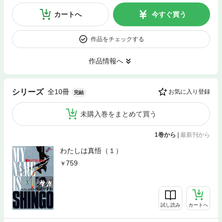
カートへ
今すぐ買う
作品をチェックする
作品情報へ
全10冊
シリーズ
お気に入り登録
完結
未購入巻をまとめて買う
1巻から
|
最新刊から
わたしは真悟（１）
759
試し読み
カートへ