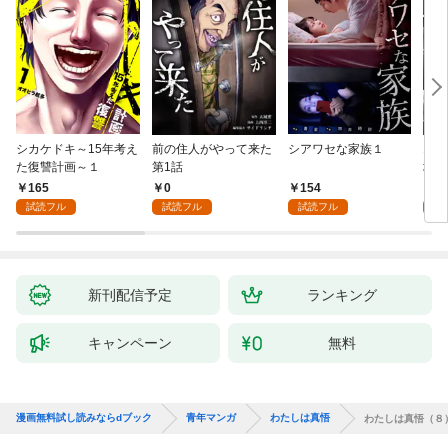
シカケドキ～15年考え
前の住人がやって来た
シアワセな家族１
16
た復讐計画～１
第1話
地獄
165
0
154
1
試読フル
試読フル
試読フル
試
新刊配信予定
ランキング
キャンペーン
無料
漫画無料試し読みならdブック
青年マンガ
わたしは真悟
わたしは真悟（８