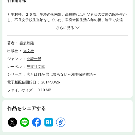
作品情報
万里村桂、２６歳、生粋の湘南娘。高校時代は祖父直伝の柔道の腕を生か
し、不良女子校生退治をしていた。単身米国生活六年の後、逗子で友達の
店を手伝う独り暮らし。そんな彼女には「ヨコスカＣＩＡ」としてのもう
一つの顔がある。駐留する二千人近い米兵と日本人とのトラブル処理が、
その主な仕事だった……。葉山に在って、自ら海にも乗り出す著者が描く
潮気満喫の物語。
著者
喜多嶋隆
出版社
光文社
ジャンル
小説一般
レーベル
光文社文庫
シリーズ
恋とは何か 君は知らない～湘南探偵物語～
電子版配信開始日
2014/08/26
ファイルサイズ
0.19 MB
作品をシェアする