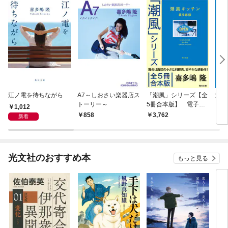
江ノ電を待ちながら
A7～しおさい楽器店ス
「潮風」シリーズ【全
潮風
トーリー～
5冊合本版】 電子特
1,012
典付き
858
3,762
7
新着
光文社のおすすめ本
もっと見る