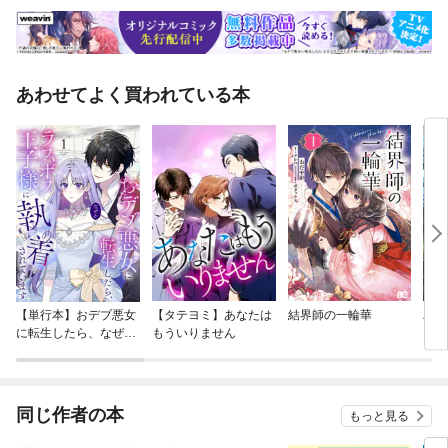
あわせてよく買われている本
【単行本】おデブ悪女
【タテヨミ】あなたは
結界師の一輪華
バッ
に転生したら、なぜか
もういりません
ロイ
ラスボス王子様に執着
今世
されています
りが
てく
OMI
同じ作者の本
もっと見る