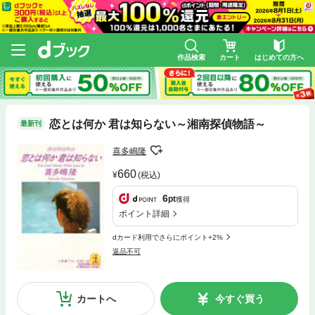
作品検索
カート
はじめての方へ
恋とは何か 君は知らない～湘南探偵物語～
最新刊
喜多嶋隆
660
(税込)
6
pt
獲得
ポイント詳細
dカード利用でさらにポイント+2%
返品不可
カートへ
今すぐ買う