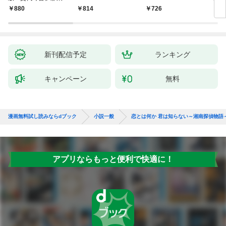
聞（1）～
880
814
726
9
新刊配信予定
ランキング
キャンペーン
無料
漫画無料試し読みならdブック
小説一般
恋とは何か 君は知らない～湘南探偵物語
アプリならもっと便利で快適に！