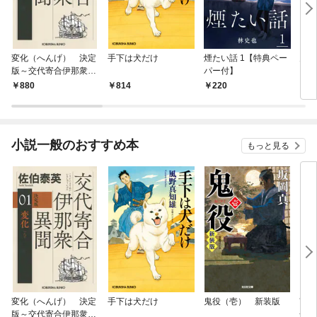
変化（へんげ） 決定
手下は犬だけ
煙たい話 1【特典ペー
鬼役
版～交代寄合伊那衆異
パー付】
聞（1）～
880
814
220
7
小説一般のおすすめ本
もっと見る
変化（へんげ） 決定
手下は犬だけ
鬼役（壱） 新装版
南町
版～交代寄合伊那衆異
舟の