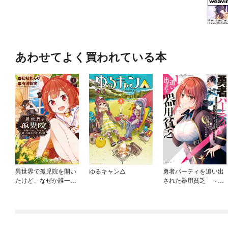
あわせてよく買われている本
異世界で孤児院を開い
ゆるキャン△
勇者パーティを追い出
たけど、なぜか誰一人
された器用貧乏 ～パ
巣立とうとしない件
ーティ事情で付与術士
をやっていた剣士、万
能へと至る～