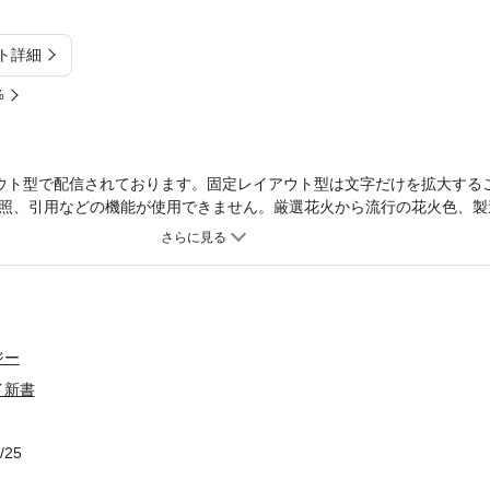
ト詳細
%
ウト型で配信されております。固定レイアウト型は文字だけを拡大する
照、引用などの機能が使用できません。厳選花火から流行の花火色、製
花火好き。夏に行われる花火大会だけで年に4500回もあったといわれ
上げ花火は、花火師たちのたゆまぬ努力により、さまざまな色や形、演
では、打ち上げ花火の種類や大きさから地域ごとの特色や規定、そして
く紹介していきます。
ジー
イ新書
/25