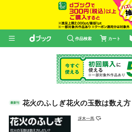
作品検索
カート
花火のふしぎ花火の玉数は数え方
最新刊
冴木一馬