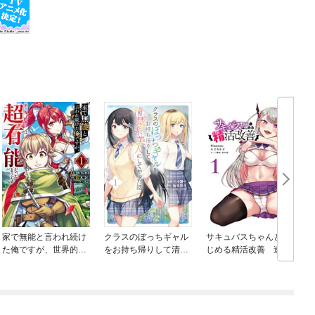
家で無能と言われ続け
クラスのぼっちギャル
サキュバスちゃんとは
た俺ですが、世界的に
をお持ち帰りして清楚
じめる精活改善 連載
は超有能だったようで
系美人にしてやった話
版
す
（コミック）