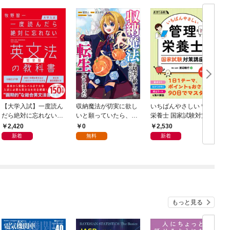
【大学入試】一度読ん
収納魔法が切実に欲し
いちばんやさしい 管理
だら絶対に忘れない英
いと願っていたら、転
栄養士 国家試験対策講
文法の教科書【完全
生してしまった【分冊
座
2,420
0
2,530
版】
版】（コミック） １
新着
無料
新着
話
もっと見る