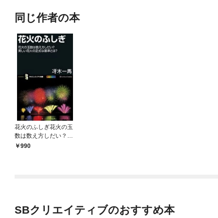
同じ作者の本
花火のふしぎ花火の玉
数は数え方しだい？美
しい花火の正式な基準
990
とは？
SBクリエイティブのおすすめ本