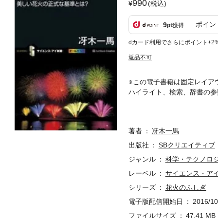
990
(税込)
ポイン
9
pt
獲得
dカード利用でさらにポイント+2
返品不可
※この電子書籍は固定レイア
ハイライト、検索、辞書の参
工程まで日本人は根っからの
代からはじまった日本の打ち
ョンを広げてきました。本書
著者
冴木一馬
で、日本の花火の魅力を幅広
出版社
SBクリエイティブ
ジャンル
科学・テクノロ
レーベル
サイエンス・ア
シリーズ
花火のふしぎ
電子版配信開始日
2016/10
ファイルサイズ
47.41 MB