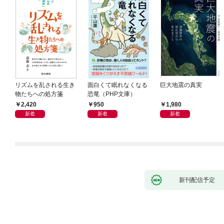
リズムを乱される生き
面白くて眠れなくなる
巨大地震の真実
物たちへの処方箋
恐竜（PHP文庫）
2,420
950
1,980
新着
新着
新着
新刊配信予定