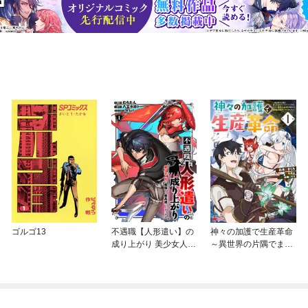
ゴルゴ13
不遇職【人形遣い】の
神々の加護で生産革命
成り上がり 美少女人形
～異世界の片隅でまっ
と最強まで最高速で上
たりスローライフして
りつめる
たら、なぜか多彩な人
材が集まって最強国家
ができてました～（コ
ミック）