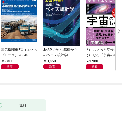
電気機関車EX（エクス
JASPで学ぶ 基礎から
人にちょっと話せるよ
S
プローラ）Vol.40
のベイズ統計学
うになる「宇宙のしく
み」
2,860
3,850
1,980
新着
新着
新着
無料