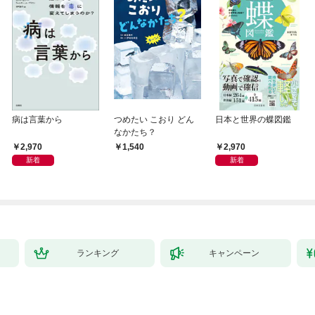
病は言葉から
つめたい こおり どん
日本と世界の蝶図鑑
なかたち？
2,970
2,970
1,540
新着
新着
ランキング
キャンペーン