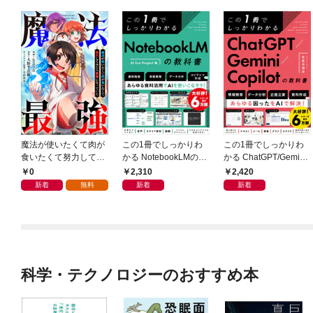
魔法が使いたくて肉が
この1冊でしっかりわ
この1冊でしっかりわ
食いたくて努力してみ
かる NotebookLMの教
かる ChatGPT/Gemini/
たら最強になっていた
科書
Copilotの教科書
0
2,310
2,420
【分冊版】（コミッ
新着
無料
新着
新着
ク） １話
科学・テクノロジーのおすすめ本