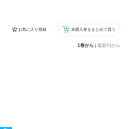
お気に入り登録
未購入巻をまとめて買う
1巻から
|
最新刊から