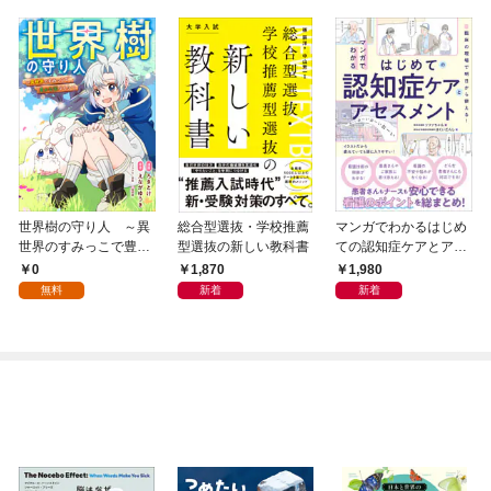
世界樹の守り人 ～異
総合型選抜・学校推薦
マンガでわかるはじめ
世界のすみっこで豊か
型選抜の新しい教科書
ての認知症ケアとアセ
な国づくり～【分冊
スメント
0
1,870
1,980
版】（コミック） １
無料
新着
新着
話