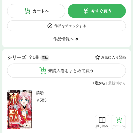
カートへ
今すぐ買う
作品をチェックする
作品情報へ
全1冊
シリーズ
お気に入り登録
完結
未購入巻をまとめて買う
1巻から
|
最新刊から
禁歌
583
試し読み
カートへ