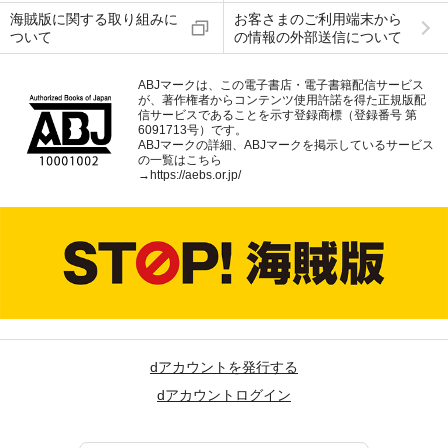
海賊版に関する取り組みに
お客さまのご利用端末から
ついて
の情報の外部送信について
ABJマークは、この電子書店・電子書籍配信サービス
が、著作権者からコンテンツ使用許諾を得た正規版配
信サービスであることを示す登録商標（登録番号 第
6091713号）です。
ABJマークの詳細、ABJマークを掲示しているサービス
の一覧はこちら
→
https://aebs.or.jp/
dアカウントを発行する
dアカウントログイン