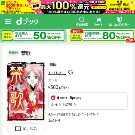
作品検索
カート
はじめての方へ
禁歌
最新刊
完結
もりちかこ
マンガ
583
(税込)
5
pt
獲得
ポイント詳細
dカード利用でさらにポイント+2%
返品不可
試し読み