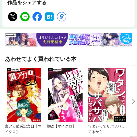
作品をシェアする
あわせてよく買われている本
裏アカ破滅記念日【マ
堕欲【マイクロ】
ワタシってサバサバし
ここ
イクロ】
てるから