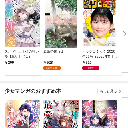
スパダリ王子様の狂い
真綿の檻（１）
ビッグコミック 2026
こん
愛【単話】（１）
年16号（2026年8月7
（１
日発売）
528
510
5
209
試読フル
新着
試
少女マンガのおすすめ本
もっと見る