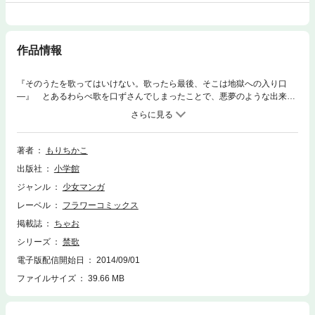
作品情報
『そのうたを歌ってはいけない。歌ったら最後、そこは地獄への入り口
―』 とあるわらべ歌を口ずさんでしまったことで、悪夢のような出来事
が次々と身の回りで起こる「禁歌」。オペラ歌手を夢見て入った劇団で、
恐ろしい秘密が暴かれる「オペラ」。着物姿の女の子に招かれた誕生日の
宴で、呪われた過去に巻き込まれる「祝歌」・・・ 「歌」にまつわる戦
慄の物語3編に加え背筋の凍るホラー2編が収録されています。恐ろしくも
著者
もりちかこ
どこか哀しさの漂う、極上の恐怖をお楽しみください。
出版社
小学館
ジャンル
少女マンガ
レーベル
フラワーコミックス
掲載誌
ちゃお
シリーズ
禁歌
電子版配信開始日
2014/09/01
ファイルサイズ
39.66 MB