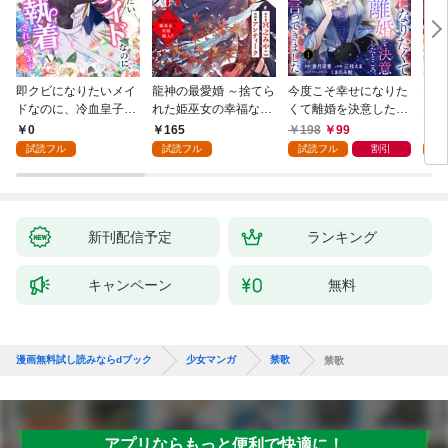
即クビになりたいメイ
龍神の最愛婚 ～捨てら
今度こそ幸せになりた
鬼条
ドなのに、冷血皇子に
れた姫巫女の幸福な嫁
くて離婚を決意したと
見初
執着されています第1
入り～: 1
ころ、無表情な旦那様
～１
0
165
198
99
1
話
が「愛してる」と言っ
試読フル
試読フル
試読フル
割引
試
てきました。1
新刊配信予定
ランキング
キャンペーン
無料
漫画無料試し読みならdブック
少女マンガ
禁歌
禁歌
アプリならもっと便利で快適に！