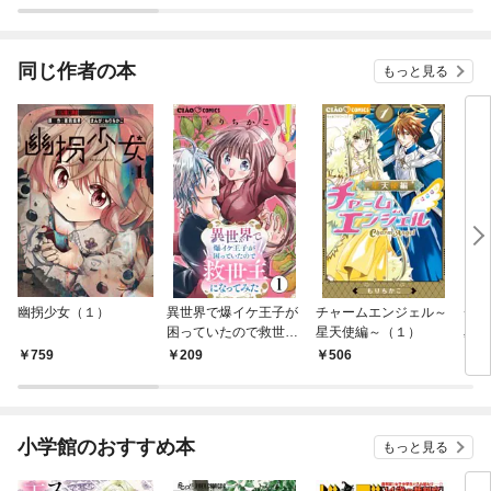
同じ作者の本
もっと見る
幽拐少女（１）
異世界で爆イケ王子が
チャームエンジェル～
チャ
困っていたので救世主
星天使編～（１）
星天
になってみた【マイク
ロ】
759
209
506
1
ロ】（１）
小学館のおすすめ本
もっと見る