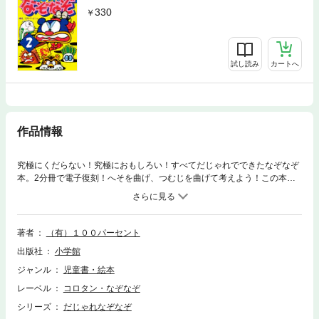
330
試し読み
カートへ
作品情報
究極にくだらない！究極におもしろい！すべてだじゃれでできたなぞなぞ
本。2分冊で電子復刻！へそを曲げ、つむじを曲げて考えよう！この本の
なぞなぞ問題はすべてだじゃれでできているのだ。ちょっとゴーインなネ
タでも気にしない、気にしない。第2巻はナンセンスクール編、ユニー国
めぐり編、爆笑おほほホーム編、おどろいタウン編、おもしろシリー図鑑
の5編を収録！
著者
（有）１００パーセント
出版社
小学館
ジャンル
児童書・絵本
レーベル
コロタン・なぞなぞ
シリーズ
だじゃれなぞなぞ