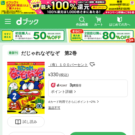
作品検索
カート
はじめての方へ
だじゃれなぞなぞ 第2巻
最新刊
（有）１００パーセント
330
(税込)
3
pt
獲得
ポイント詳細
dカード利用でさらにポイント+2%
返品不可
試し読み