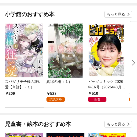
小学館のおすすめ本
もっと見る
スパダリ王子様の狂い
真綿の檻（１）
ビッグコミック 2026
こん
愛【単話】（１）
年16号（2026年8月7
（１
日発売）
528
510
5
209
試読フル
新着
試
児童書・絵本のおすすめ本
もっと見る