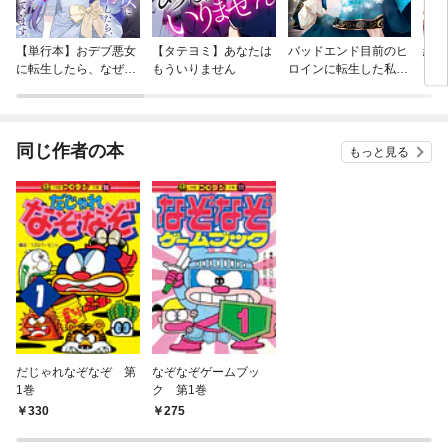
【単行本】おデブ悪女
【タテヨミ】あなたは
バッドエンド目前のヒ
結界
に転生したら、なぜか
もういりません
ロインに転生した私、
ラスボス王子様に執着
今世では恋愛するつも
されています
りがチートな兄が離し
てくれません！？@C
OMIC
同じ作者の本
もっと見る
だじゃれなぞなぞ 第
なぞなぞゲームブッ
1巻
ク 第1巻
330
275