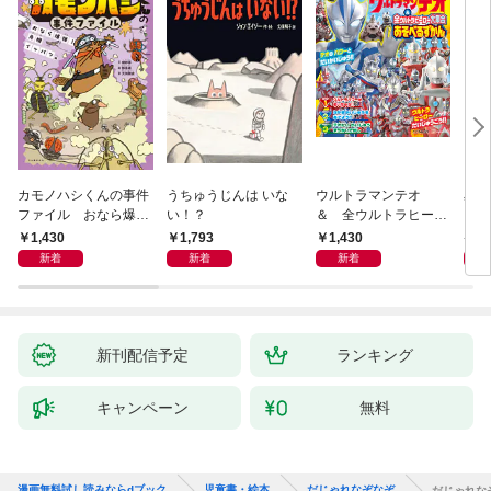
カモノハシくんの事件
うちゅうじんは いな
ウルトラマンテオ
星の
ファイル おなら爆
い！？
＆ 全ウルトラヒーロ
いグ
弾！ 危機イッパツ編
ー大集合 あそべるず
1,430
1,793
1,430
7
かん
新着
新着
新着
新刊配信予定
ランキング
キャンペーン
無料
漫画無料試し読みならdブック
児童書・絵本
だじゃれなぞなぞ
だじゃれな