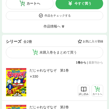
カートへ
今すぐ買う
作品をチェックする
作品情報へ
シリーズ
全2冊
お気に入り登録
未購入巻をまとめて買う
1巻から
|
最新刊から
だじゃれなぞなぞ 第1巻
330
試し読み
カートへ
だじゃれなぞなぞ 第2巻