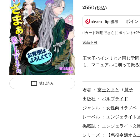
550
(税込)
ポイン
5
pt
獲得
dカード利用でさらにポイント+2
返品不可
王太子ハインリヒと同じ学園
も、マニュアルに則って振る
ヒの心も離れていき……。破
ー通りざまぁして差し上げま
試し読み
てはいけない秘密があった。
著者
富士とまと
慧子
は悪役令嬢の私と同一人物な
アに恋心を抱いてきたマーガ
出版社
パルプライド
者に選ばれてしまい――「義
ジャンル
女性向けラノベ
に、わがまま放題となり悪魔
レーベル
エンジェライト
変貌ぶりを不審に思った侍女
いって思っているのでしょう
掲載誌
エンジェライト文
ス作品。
シリーズ
【悪役令嬢オム