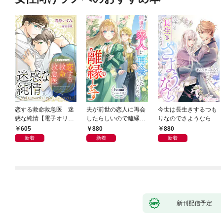
恋する救命救急医 迷
夫が前世の恋人に再会
今世は長生きするつも
惑な純情【電子オリジ
したらしいので離縁し
りなのでさようなら
ナル】
ます
605
880
880
新着
新着
新着
新刊配信予定