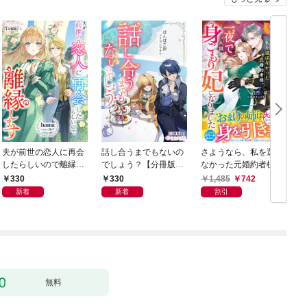
夫が前世の恋人に再会
話し合うまでもないの
さようなら、私を選ば
したらしいので離縁し
でしょう？【分冊版】
なかった元婚約者様。
ます【分冊版】1
1
一夜で大国君主の身ご
330
330
1,485
742
もり妃になりました
新着
新着
割引
【電子限定SS付き】
無料