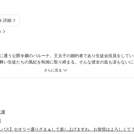
ト詳細
%
に通う公爵令嬢のパルーナ。王太子の婚約者であり生徒会役員をしてい
舞い生徒たちの風紀を執拗に取り締まる。そんな彼女の血も涙もないに
滅ルートを突き進むパルーナの思惑とは!?――表題作「【悪役令嬢マニ
すわ。お覚悟はよろしくて？」公爵令嬢のリップは、婚約者のクラウド
一方のクラウド殿下にも、リップには知られてはいけないことがあって
んですが、殿下はどうするおつもりですか？」幼少時からともに過ごす
レッタ。結ばれることはないと知りながらも思いを断ち切れない彼女は
兄に恋した令嬢は、悪役令嬢として自由を手に入れた」皇太子との婚約
令嬢とまで呼ばれるようになったデイジア。皆が彼女から離れていくな
文庫
のメイが知った真実とは――「我儘悪魔令嬢と異形の者～どうせ、婚約
？ 望むところです～」四人の悪役令嬢が運命に立ち向かう、感動と心
庫
ニバス】セオリー通りざまぁして差し上げますわ。お覚悟はよろしくて