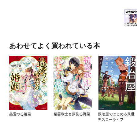
あわせてよく買われている本
蟲愛づる姫君
精霊歌士と夢見る野菜
鍛冶屋ではじめる異世
界スローライフ