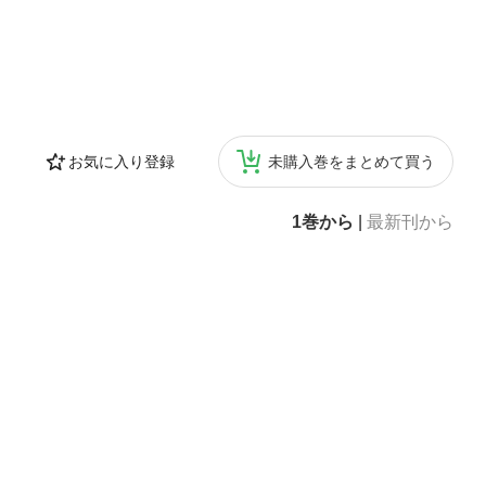
お気に入り登録
未購入巻をまとめて買う
1巻から
|
最新刊から