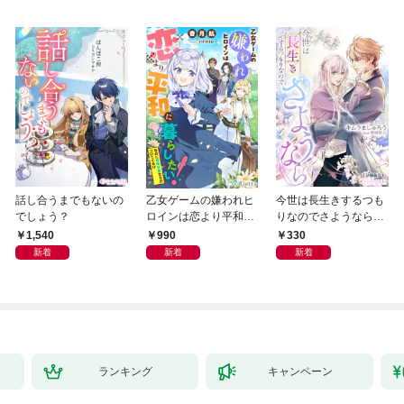
話し合うまでもないの
乙女ゲームの嫌われヒ
今世は長生きするつも
でしょう？
ロインは恋より平和に
りなのでさようなら
暮らしたい！（なのに
【分冊版】1
1,540
990
330
攻略対象たちがついて
新着
新着
新着
くる！？）
ランキング
キャンペーン