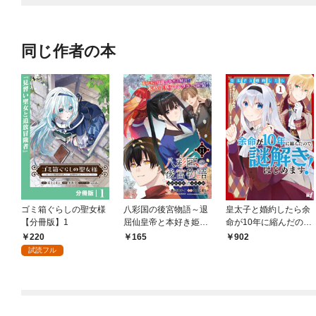
同じ作者の本
ゴミ箱ぐらしの聖女様
八彩国の後宮物語～退
皇太子と婚約したら余
【分冊版】1
屈仙皇帝と本好き姫～
命が10年に縮んだの
連載版：1-1
で、謎解きはじめま
220
165
902
す！ (1)
試読フル