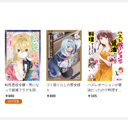
即採用されました。[ば
ら売り]
転性悪役令嬢～男にな
ゴミ箱ぐらしの聖女様
ハズレポーションが醤
って破滅フラグを回避
１
油だったので料理する
したいだけなのに、F
ことにしました（コミ
880
880
165
クラスの下克上とか溺
ック） 分冊版 1
試読増量
愛とか知りませんっ！
～ 1