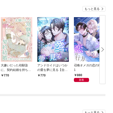
もっと見る
大嫌いだった幼馴染
アンドロイドはいつか
召喚オメガの恋の行方
に、契約結婚を持ちか
の愛を夢に見る【合本
1
けられました【合本
版】１（ヴィオラ・ユ
880
770
770
版】1
ニコミックス）
新着
もっと見る