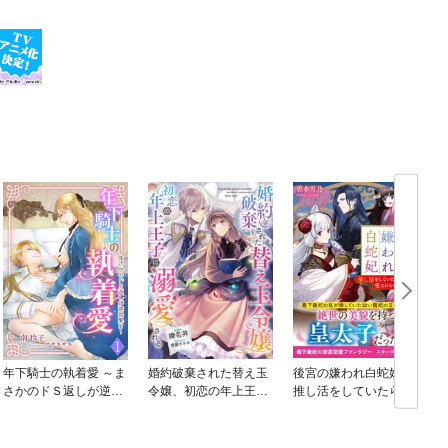
年下騎士の執着愛 ～ま
婚約破棄された替え玉
後宮の嫌われ白蛇妃～
さかのドＳ返しが逆効
令嬢、初恋の年上王子
推し活をしていたら愛
果!?～
に溺愛される
されちゃいました～