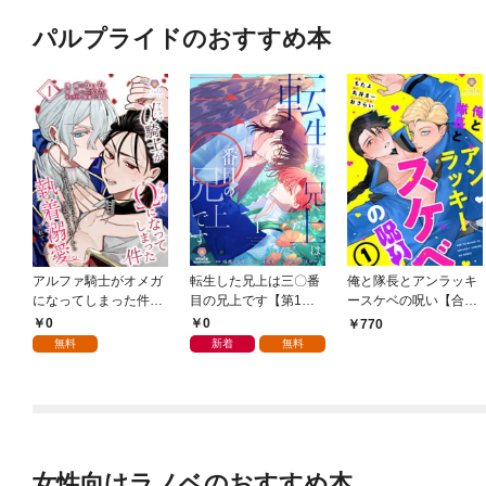
パルプライドのおすすめ本
アルファ騎士がオメガ
転生した兄上は三〇番
俺と隊長とアンラッキ
になってしまった件～
目の兄上です【第1
ースケベの呪い【合本
最強α騎士団長の俺
話】
版１】（ヴィオラコミ
0
0
770
が、世話焼きα部下か
ックス）
無料
新着
無料
ら執着溺愛されていま
す～【第1話】
女性向けラノベのおすすめ本