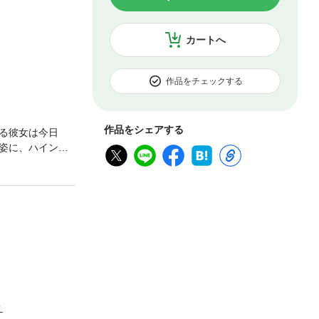
カートへ
作品をチェックする
作品をシェアする
る彼女は今日
姿に、ハインリ
ュアル】セオリ
殿下にも知られ
――「その聖女
義兄のジョシュ
、皇太子の婚約
が決まった途端
か、デイジアの
破棄されればい
晴れるオムニバ
？