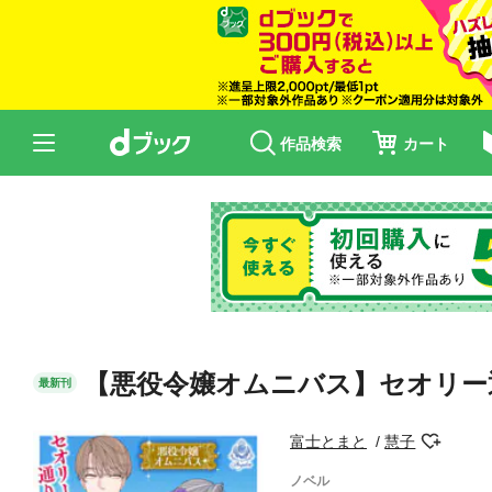
作品検索
カート
【悪役令嬢オムニバス】セオリー
最新刊
富士とまと
慧子
ノベル