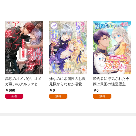
高嶺のオメガが、オメ
妹なのに氷属性のお義
婚約者に浮気された令
ガ嫌いのアルファと愛
兄様からなぜか溺愛さ
嬢は異国の強面盟主に
を知るまで1
れています【第1話】
溺愛される～呪いで猫
660
0
0
になりましたが、毎日
新着
無料
無料
モフられています～
【第1話】