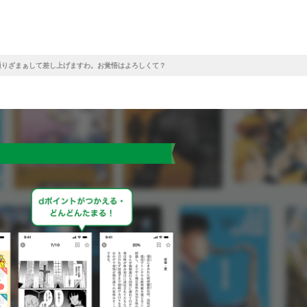
通りざまぁして差し上げますわ。お覚悟はよろしくて？