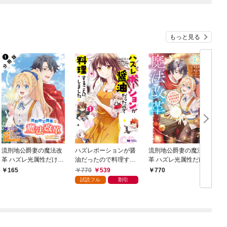
もっと見る
流刑地公爵妻の魔法改
ハズレポーションが醤
流刑地公爵妻の魔法改
革 ハズレ光属性だけど
油だったので料理する
革 ハズレ光属性だけど
前世知識でお役立ち
ことにしました（コミ
前世知識でお役立ち
770
539
165
770
（コミック） 分冊版 1
ック） 1
（コミック） 1
試読フル
割引