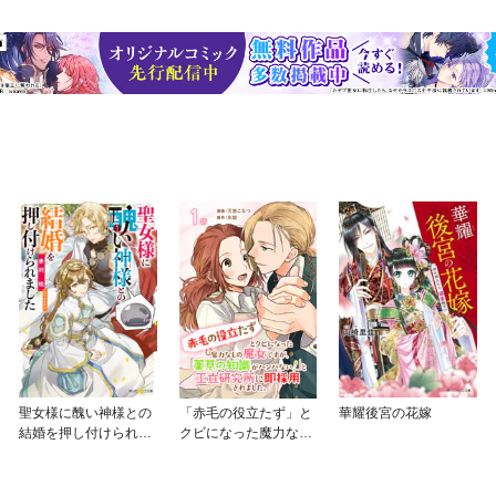
聖女様に醜い神様との
「赤毛の役立たず」と
華耀後宮の花嫁
結婚を押し付けられま
クビになった魔力なし
した
の魔女ですが、「薬草
の知識がハンパな
い！」と王立研究所に