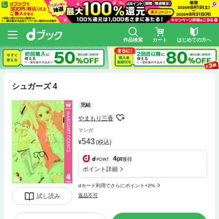
作品検索
カート
はじめての方へ
シュガーズ 4
完結
やまもり三香
マンガ
543
(税込)
4
pt
獲得
ポイント詳細
dカード利用でさらにポイント+2%
試し読み
返品不可