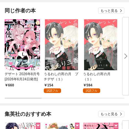
同じ作者の本
もっと見る
デザート 2026年8月号
うるわしの宵の月 プ
うるわしの宵の月
うる
[2026年6月24日発売]
チデザ（１）
（１）
（１
154
594
660
7
試読フル
試読フル
集英社のおすすめ本
もっと見る