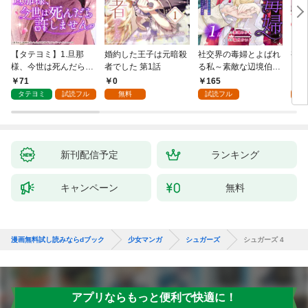
【タテヨミ】1.旦那
婚約した王子は元暗殺
社交界の毒婦とよばれ
視線
様、今世は死んだら許
者でした 第1話
る私～素敵な辺境伯令
る 1
しません
息に腕を折られたの
71
0
165
1
で、責任とってもらい
タテヨミ
試読フル
無料
試読フル
試
ます～［ばら売り］
第1話
新刊配信予定
ランキング
キャンペーン
無料
漫画無料試し読みならdブック
少女マンガ
シュガーズ
シュガーズ 4
アプリならもっと便利で快適に！