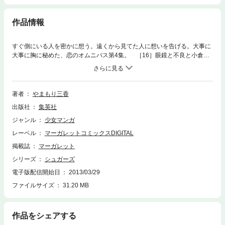
作品情報
すぐ側にいる人を密かに想う。遠くから見てた人に想いを告げる。大事に
大事に胸に秘めた、恋のオムニバス第4集。 ［16］眼鏡と不良と小倉ヨ
ーグルトサンド ［17］ミックスバレンタイン ［18］one white day
［19］ドーナツリンク ［番外編］ソルト＆ビネガー ［番外編］茶谷町
君の非凡な一日
著者
やまもり三香
出版社
集英社
ジャンル
少女マンガ
レーベル
マーガレットコミックスDIGITAL
掲載誌
マーガレット
シリーズ
シュガーズ
電子版配信開始日
2013/03/29
ファイルサイズ
31.20 MB
作品をシェアする