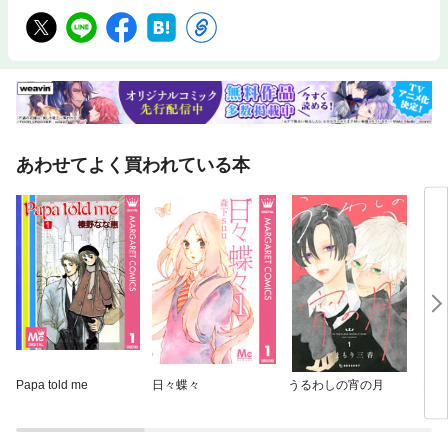
あわせてよく買われている本
Papa told me
日々蝶々
うるわしの宵の月
BLA