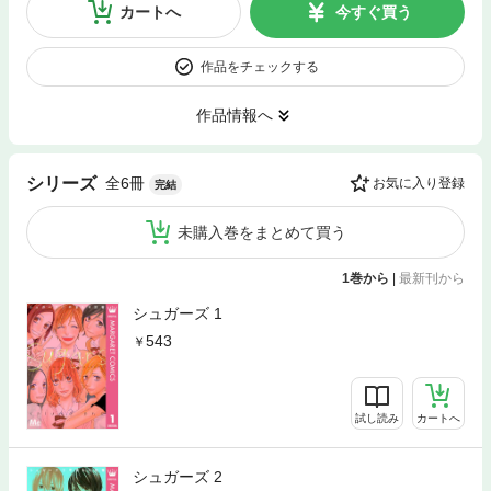
カートへ
今すぐ買う
作品をチェックする
作品情報へ
全6冊
シリーズ
お気に入り登録
完結
未購入巻をまとめて買う
1巻から
|
最新刊から
シュガーズ 1
543
試し読み
カートへ
シュガーズ 2