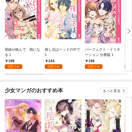
視線が絡んで、熱にな
推し活はベッドの中で
パーフェクト・ドミネ
ふし
る 1
1
ーション 分冊版 1
言っ
198
244
198
2
試読フル
試読フル
試読フル
試
少女マンガのおすすめ本
もっと見る