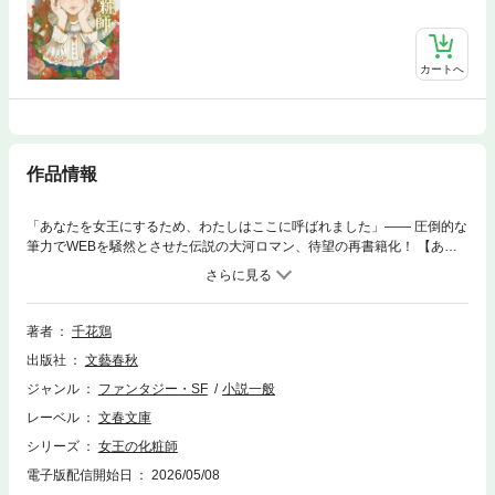
カートへ
作品情報
「あなたを女王にするため、わたしはここに呼ばれました」—— 圧倒的な
筆力でWEBを騒然とさせた伝説の大河ロマン、待望の再書籍化！ 【あら
すじ】 小国デルリゲイリアの花街で娼婦に化粧を施す化粧師として働くダ
イ。そんなダイの下にある日、貴族の遣いと称する男がやってくる。 彼
は、自らが仕えるミズウィーリ家の令嬢専属の職人として、ダイを迎えた
いと申し出る。 男の狙いは、今まさに行われている女王選でその令嬢を勝
著者
千花鶏
たせることだった。 ※この電子書籍はKADOKAWAビーズログ文庫版「女
出版社
文藝春秋
王の化粧師」（全4巻）を3巻分に再編集・加筆修正を施した文春文庫版を
底本としています。
ジャンル
ファンタジー・SF
小説一般
レーベル
文春文庫
シリーズ
女王の化粧師
電子版配信開始日
2026/05/08