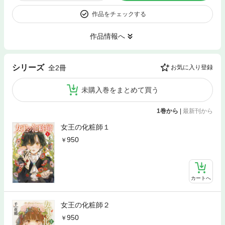
作品をチェックする
作品情報へ
シリーズ
全2冊
お気に入り登録
未購入巻をまとめて買う
1巻から
|
最新刊から
女王の化粧師１
950
カートへ
女王の化粧師２
950