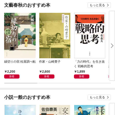
文藝春秋のおすすめ本
もっと見る
縁切りの宿 桂屋調べ帖
作家・山崎豊子
「力の時代」を生き抜
本当
く 戦略的思考
話）
2,200
2,600
1,899
1,
新着
新着
新着
小説一般のおすすめ本
もっと見る