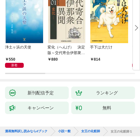
浄土ヶ浜の天使
変化（へんげ） 決定
手下は犬だけ
マリ
版～交代寄合伊那衆異
聞（1）～
550
1,
880
814
新着
新刊配信予定
ランキング
キャンペーン
無料
漫画無料試し読みならdブック
小説一般
女王の化粧師
女王の化粧師１