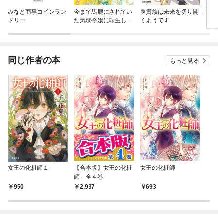
みなと商事コインラン
今まで馬鹿にされてい
豚貴族は未来を切り開
追放
ドリー
た気弱令嬢に転生した
くようです
ら、とんでもない事に
なった話、聞く？
同じ作者の本
もっと見る
女王の化粧師１
【合本版】女王の化粧
女王の化粧師
師 全４巻
950
2,937
693