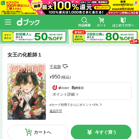
作品検索
カート
はじめての方へ
女王の化粧師１
千花鶏
950
(税込)
8
pt
獲得
ポイント詳細
dカード利用でさらにポイント+2%
返品不可
カートへ
今すぐ買う