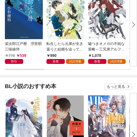
栄次郎江戸暦 浮世唄
転生したら元弟が生き
嘘つきオメガの不純な
事故
三味線侍
返りと結婚を迫ってき
策略～三兄弟アルファ
常
ます【電子書籍限定
と箱庭の恋～【電子書
770
539
990
1,078
1,
版】
籍限定版】
割引
新着
試読増量
新着
試読増量
BL小説のおすすめ本
もっと見る