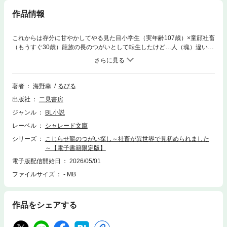
作品情報
これからは存分に甘やかしてやる見た目小学生（実年齢107歳）×童顔社畜
（もうすぐ30歳）龍族の長のつがいとして転生したけど…人（魂）違い!?
ブラックIT企業勤務の善文は三十歳の誕生日を直前に控えた一月の深夜、
事故であっけなく死んでしまう。魂と思しき光が集う空間を経てたどり着
いたのは、大昔の日本風の世界。善文を召喚したのは浅黒い肌に黒髪も艶
艶しい子ども・白夜だった。龍族の長である白夜が秘術を行い、つがいを
著者
海野幸
るびる
召喚したという。現世で無理難題を押しつけられてきた善文はこの状況に
出版社
二見書房
あっさり順応するものの、自分が魂の取り違えを誘発したことに気づいて
しまい…。電子限定書き下ろしＳＳ「百年先のブルー」収録。
ジャンル
BL小説
レーベル
シャレード文庫
シリーズ
こじらせ龍のつがい探し～社畜が異世界で見初められました
～【電子書籍限定版】
電子版配信開始日
2026/05/01
ファイルサイズ
- MB
作品をシェアする