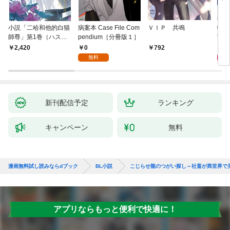
小説「二哈和他的白猫
病案本 Case File Com
ＶＩＰ 共鳴
転生
師尊」第1巻（ハスキ
pendium［分冊版１］
寵姫
ーとかれのしろねこし
0
9
2,420
792
ずん）
無料
新刊配信予定
ランキング
キャンペーン
無料
漫画無料試し読みならdブック
BL小説
こじらせ龍のつがい探し～社畜が異世界で
アプリならもっと便利で快適に！