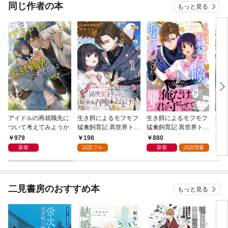
同じ作者の本
もっと見る
アイドルの再就職先に
生き餌によるモフモフ
生き餌によるモフモフ
社長
ついて考えてみようか
猛禽飼育記 異世界トリ
猛禽飼育記 異世界トリ
さい
ップしたら、姫巫女召
ップしたら、姫巫女召
979
198
880
2
喚のおまけでした 【連
喚のおまけでした (1)
新着
試読フル
新着
試読増量
載版】１
二見書房のおすすめ本
もっと見る