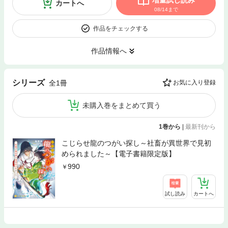
増量試し読み
カートへ
08/14まで
作品をチェックする
作品情報へ
シリーズ
全1冊
お気に入り登録
未購入巻をまとめて買う
1巻から
|
最新刊から
こじらせ龍のつがい探し～社畜が異世界で見初
められました～【電子書籍限定版】
990
試し読み
カートへ