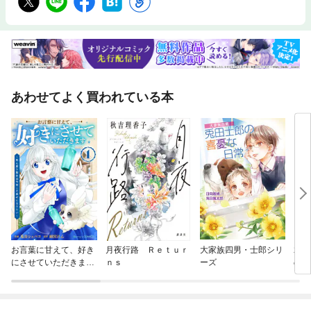
あわせてよく買われている本
お言葉に甘えて、好き
月夜行路 Ｒｅｔｕｒ
大家族四男・士郎シリ
君の
にさせていただきます
ｎｓ
ーズ
のは
～死に戻り聖女は今世
こそ幸せになりたい～