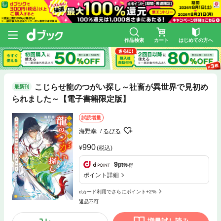
作品検索
カート
はじめての方へ
こじらせ龍のつがい探し～社畜が異世界で見初め
最新刊
られました～【電子書籍限定版】
試読増量
海野幸
るびる
990
(税込)
9
pt
獲得
ポイント詳細
dカード利用でさらにポイント+2%
返品不可