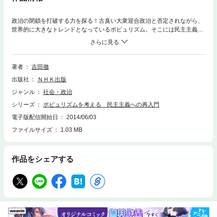
政治の閉鎖を打破する力を探る！古臭い大衆迎合政治と否定されながら、
世界的に大きなトレンドとなっているポピュリズム。そこには民主主義の
本質があった。伝統的なポピュリズム政治からサッチャー・中曽根のネ
オ・リベラル型ポピュリズム、そして小泉・サルコジの現代ポピュリズム
まで、そのメカニズムを多面的に明らかにする。社会の停滞を打ち破る政
治のダイナミズムは、民主主義の根本的な問い直しから見えてくる！
著者
吉田徹
出版社
ＮＨＫ出版
ジャンル
社会・政治
シリーズ
ポピュリズムを考える 民主主義への再入門
電子版配信開始日
2014/06/03
ファイルサイズ
1.03 MB
作品をシェアする