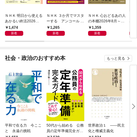
ＮＨＫ 明日から使える
ＮＨＫ ３か月でマスタ
ＮＨＫ 心おどるあの人
ＮＨ
あかるい終活2026年8
ーする アンコール 世
の本棚2026年8月～9
名著
月～9月
界史2026年8月
月
ン 
1,474
1,265
1,359
6
宣言
新着
新着
新着
社会・政治のおすすめ本
もっと見る
平和で在る力 今ここ
50代から始める 公務
世界政治１ ――民主
「力
と 永遠の挑戦
員の定年準備完全ガイ
化と権威主義化
く 
ド