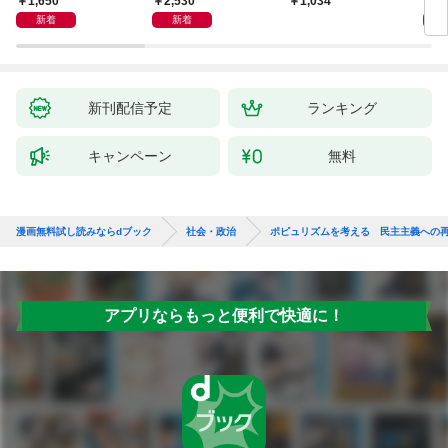
1,650
2,530
1,
1,034
新着
新着
新刊配信予定
ランキング
キャンペーン
無料
漫画無料試し読みならdブック
社会・政治
ポピュリズムを考える 民主主義への
アプリならもっと便利で快適に！