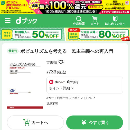
作品検索
カート
はじめての方へ
ポピュリズムを考える 民主主義への再入門
最新刊
吉田徹
733
(税込)
6
pt
獲得
ポイント詳細
dカード利用でさらにポイント+2%
返品不可
カートへ
今すぐ買う