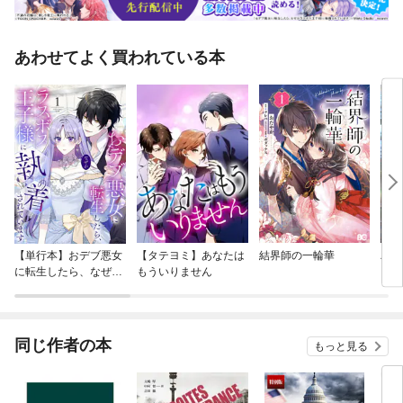
あわせてよく買われている本
【単行本】おデブ悪女
【タテヨミ】あなたは
結界師の一輪華
バッ
に転生したら、なぜか
もういりません
ロイ
ラスボス王子様に執着
今世
されています
りが
てく
OMI
同じ作者の本
もっと見る