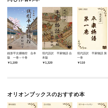
銭形平次捕物控 合本
現代語訳 平家物語 合
現代語訳 平家物語 第
版 一巻～十巻
本版
一巻
1,100
1,320
110
オリオンブックスのおすすめ本