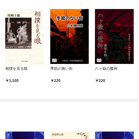
相撲を見る眼
季節の無い街
八ヶ嶽の魔神
1,100
220
220