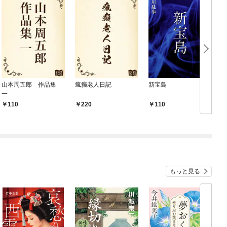
山本周五郎 作品集
瘋癲老人日記
新宝島
一
110
220
110
もっと見る