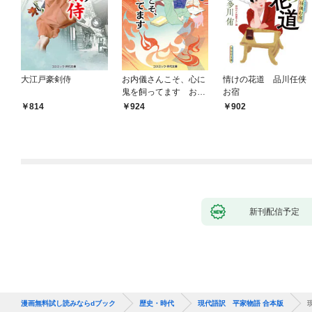
大江戸豪剣侍
お内儀さんこそ、心に
情けの花道 品川任侠
鬼を飼ってます おけ
お宿
いの戯作手帖
814
924
902
新刊配信予定
漫画無料試し読みならdブック
歴史・時代
現代語訳 平家物語 合本版