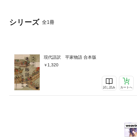
シリーズ
全1冊
現代語訳 平家物語 合本版
1,320
試し読み
カートへ