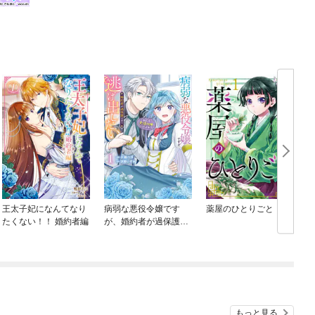
王太子妃になんてなり
病弱な悪役令嬢です
薬屋のひとりごと
たくない！！ 婚約者編
が、婚約者が過保護す
ぎて逃げ出したい(私た
ち犬猿の仲でしたよ
ね！？)
もっと見る