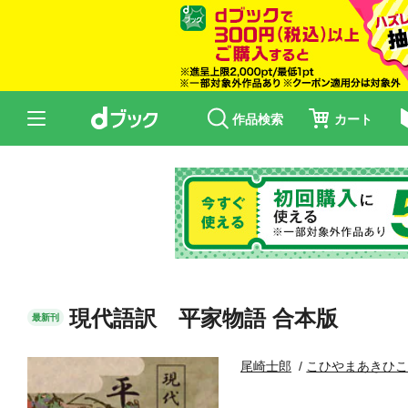
作品検索
カート
現代語訳 平家物語 合本版
最新刊
尾崎士郎
こひやまあきひ