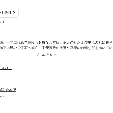
ント詳細
%
語。一気に読めて値段もお得な合本版。保元の乱および平治の乱に勝利
源平の戦いで平家の滅亡。平安貴族の没落や武家の台頭などを描いてい
ていますが、作品の性質上、そのままの表現を使用している場合があり
あきひこ
語 合本版
/14