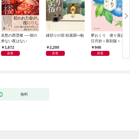
哀愁の西雲楼 ──朝の
縁切りの宿 桂屋調べ帖
夢おくり 便り屋お葉
来ない夜はない
日月抄＜新刻版＞
［1］
1,672
2,200
946
新着
新着
新着
無料