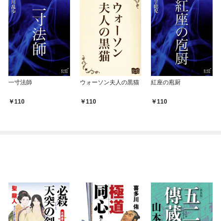
一寸法師
ウォーソン夫人の黒猫
紅座の庖厨
110
110
110