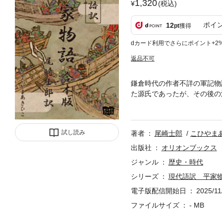
1,320
(税込)
ポイ
12
pt
獲得
dカード利用でさらにポイント+2
返品不可
鎌倉時代の作者不詳の軍記物
た源氏であったが、その後の
するため現代の言葉に近づけ
試し読み
著者
尾崎士郎
こひやま
出版社
オリオンブックス
ジャンル
歴史・時代
シリーズ
現代語訳 平家物
電子版配信開始日
2025/11
ファイルサイズ
- MB