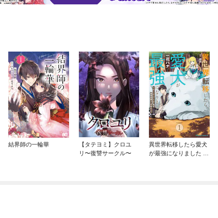
結界師の一輪華
【タテヨミ】クロユ
異世界転移したら愛犬
リ〜復讐サークル〜
が最強になりました ～
シルバーフェンリルと
俺が異世界暮らしを始
めたら～ THE COMIC