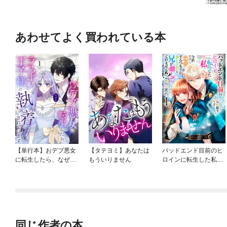
あわせてよく買われている本
【単行本】おデブ悪女
【タテヨミ】あなたは
バッドエンド目前のヒ
に転生したら、なぜか
もういりません
ロインに転生した私、
ラスボス王子様に執着
今世では恋愛するつも
されています
りがチートな兄が離し
てくれません！？@C
OMIC
同じ作者の本