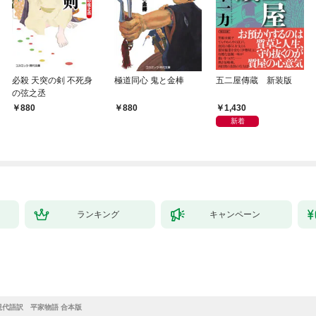
必殺 天突の剣 不死身
極道同心 鬼と金棒
五二屋傳蔵 新装版
の弦之丞
1,430
880
880
新着
ランキング
キャンペーン
現代語訳 平家物語 合本版