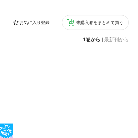
お気に入り登録
未購入巻をまとめて買う
1巻から
|
最新刊から