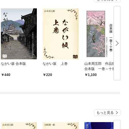
ながい坂 合本版
ながい坂 上巻
山本周五郎 作品集
合本版 一巻～十巻
440
220
1,100
もっと見る