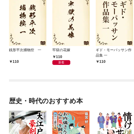
銭形平次捕物控 一
牢獄の花嫁
ギド・モーパッサン作
品集 一
110
110
110
新着
歴史・時代のおすすめ本