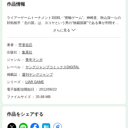
作品情報
ライアーゲームトーナメント3回戦・“密輸ゲーム”。神崎直、秋山深一らの
対戦相手「北の国」は、ヨコヤという男の“独裁国家”である事が判明す
る。ヨコヤの強力な支配力の前に、苦戦を強いられる中、ついに、秋山が
このゲームの必勝法を見出す！ しかし、ヨコヤは既に、水面下で巧妙な
罠を仕掛けていたのだった…！！ 北の国の『独裁者』VS南の国の『天才
詐欺師』。互いの知略の果てに、恐怖のゲームは、新たなる相貌を見せ始
著者
甲斐谷忍
める！！
出版社
集英社
ジャンル
青年マンガ
レーベル
ヤングジャンプコミックスDIGITAL
掲載誌
週刊ヤングジャンプ
シリーズ
LIAR GAME
電子版配信開始日
2012/06/22
ファイルサイズ
35.88 MB
作品をシェアする