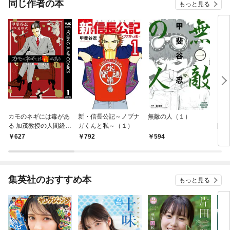
同じ作者の本
もっと見る
カモのネギには毒があ
新・信長公記～ノブナ
無敵の人（１）
イブ
る 加茂教授の人間経済
ガくんと私～（１）
[2
学講義 1
627
792
594
3
集英社のおすすめ本
もっと見る