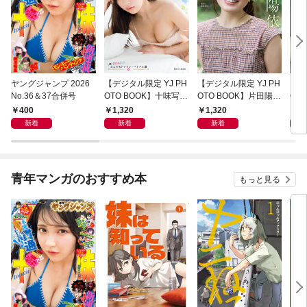
ヤングジャンプ 2026
【デジタル限定 YJ PH
【デジタル限定 YJ PH
【デ
No.36＆37合併号
OTO BOOK】十味写真
OTO BOOK】片田陽依
OT
集「続・『ぽみ』！？
写真集「羽色日和」
写真
400
1,320
1,320
1,
どこでもトレイン・ベ
リ」
新着
新着
新着
トナム篇」
青年マンガのおすすめ本
もっと見る