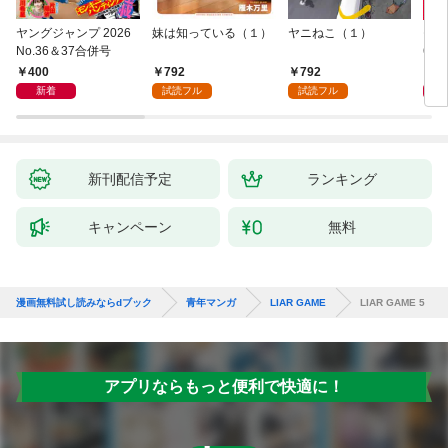
ヤングジャンプ 2026
妹は知っている（１）
ヤニねこ（１）
モー
No.36＆37合併号
6・3
日発
400
792
792
4
新着
試読フル
試読フル
新刊配信予定
ランキング
キャンペーン
無料
漫画無料試し読みならdブック
青年マンガ
LIAR GAME
LIAR GAME 5
アプリならもっと便利で快適に！