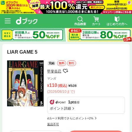
作品検索
カート
はじめての方へ
LIAR GAME 5
完結
無料
割引
甲斐谷忍
マンガ
110
(税込)
528
(2026/08/10まで)
1
pt
獲得
ポイント詳細
dカード利用でさらにポイント+2%
返品不可