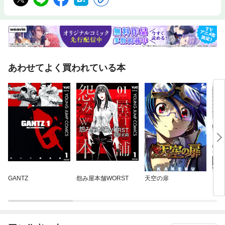
あわせてよく買われている本
GANTZ
怨み屋本舗WORST
天空の扉
モブ