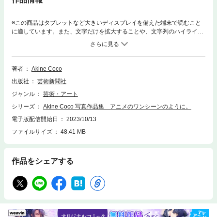
※この商品はタブレットなど大きいディスプレイを備えた端末で読むこと
に適しています。また、文字だけを拡大することや、文字列のハイライ
ト、検索、辞書の参照、引用などの機能が使用できません。▼ContentsC
hapter1 夏の記憶を巡るChapter2 夕暮れの魔法Chapter3 アフターダーク
Chapter4 秋風に吹かれてChapter5 続く世界【プロフィール】Akine Coco
福井出身。写真家。Twitterに投稿されるアニメのワンシーンのような写真
著者
Akine Coco
が国内外で注目を集めている。作家Twitter：https://twitter.com/akinecoco9
出版社
芸術新聞社
87
ジャンル
芸術・アート
シリーズ
Akine Coco 写真作品集 アニメのワンシーンのように。
電子版配信開始日
2023/10/13
ファイルサイズ
48.41 MB
作品をシェアする