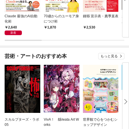
Claude 最強のAI自動
70歳からのユーモア身
鍾繇 宣示表・薦季直表
新装
化術
につけ術
入門
30
2,640
1,870
2,530
3,
新着
芸術・アートのおすすめ本
もっと見る
スカルプターズ・ラボ
VivA！ 緜/wata Art W
世界観で心をつかむシ
ブル
05
orks
ョップデザイン
ィシ