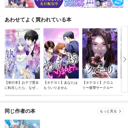
あわせてよく買われている本
【単行本】おデブ悪女
【タテヨミ】あなたは
【タテヨミ】クロユ
バッ
に転生したら、なぜか
もういりません
リ〜復讐サークル〜
ロイ
ラスボス王子様に執着
今世
されています
りが
てく
OMI
同じ作者の本
もっと見る