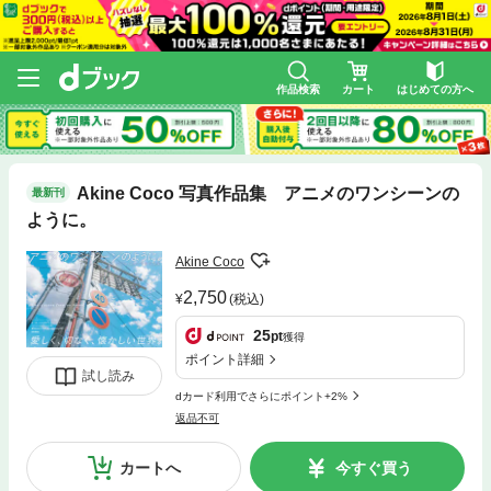
作品検索
カート
はじめての方へ
Akine Coco 写真作品集 アニメのワンシーンの
最新刊
ように。
Akine Coco
2,750
(税込)
25
pt
獲得
ポイント詳細
試し読み
dカード利用でさらにポイント+2%
返品不可
カートへ
今すぐ買う