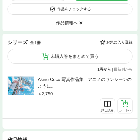
作品をチェックする
作品情報へ
シリーズ
全1冊
お気に入り登録
未購入巻をまとめて買う
1巻から
|
最新刊から
Akine Coco 写真作品集 アニメのワンシーンの
ように。
2,750
試し読み
カートへ
作品情報