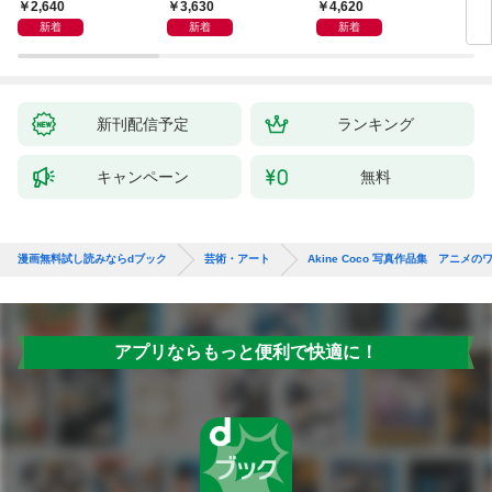
ス
2,640
3,630
4,620
3,
新着
新着
新着
新刊配信予定
ランキング
キャンペーン
無料
漫画無料試し読みならdブック
芸術・アート
Akine Coco 写真作品集 アニメ
アプリならもっと便利で快適に！