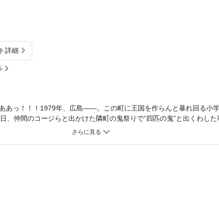
ト詳細
%
ああっ！！！1979年、広島――。この町に王国を作らんと暴れ回る小
る日、仲間のコージらと出かけた隣町の鬼祭りで“四匹の鬼”と出くわした
ったッ！！超熱望！！田中宏が描く“究極の廣島魂”、ここに開国ッ！！