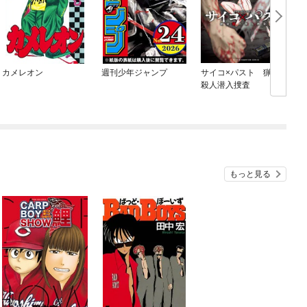
カメレオン
週刊少年ジャンプ
サイコ×パスト 猟奇
殺人潜入捜査
もっと見る