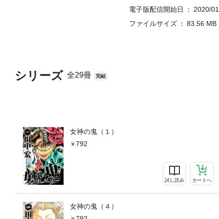
電子版配信開始日
2020/01
ファイルサイズ
83.56 MB
シリーズ
全29冊
完結
女神の鬼（１）
792
試し読み
カートへ
女神の鬼（４）
792