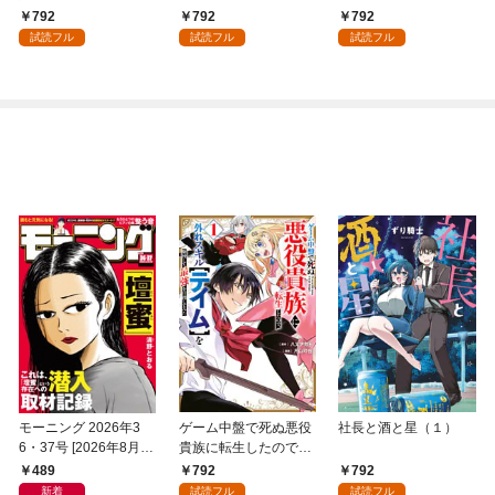
外れスキル【テイム】
792
792
792
を駆使して最強を目指
試読フル
試読フル
試読フル
してみた（１）
モーニング 2026年3
ゲーム中盤で死ぬ悪役
社長と酒と星（１）
6・37号 [2026年8月6
貴族に転生したので、
日発売]
外れスキル【テイム】
489
792
792
を駆使して最強を目指
新着
試読フル
試読フル