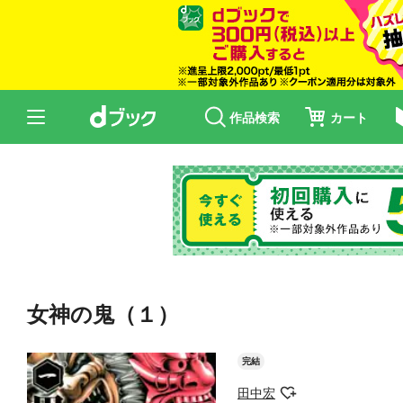
作品検索
カート
女神の鬼（１）
完結
田中宏