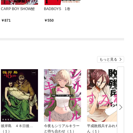
CARP BOY SHOW鯉
BADBOYS 1巻
871
550
もっと見る
彼岸島 ４８日後…
今夜もシリアルキラー
平成敗残兵すみれちゃ
（１）
と待ち合わせ（１）
ん（１）