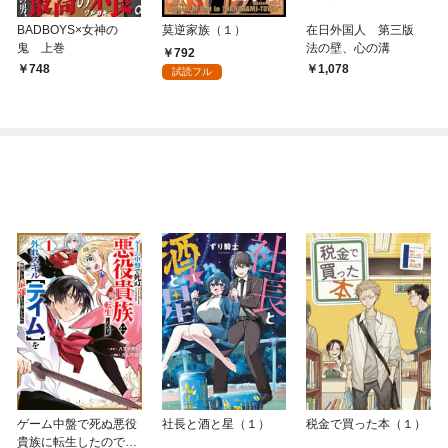
BADBOYS×女神の
莫逆家族（１）
在日外国人 第三版
鬼 上巻
法の壁、心の溝
792
748
1,078
試読フル
ゲーム中盤で死ぬ悪役
社長と酒と星（１）
税金で買った本（１）
貴族に転生したので、