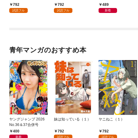
日発売]
792
792
489
試読フル
試読フル
新着
青年マンガのおすすめ本
ヤングジャンプ 2026
妹は知っている（１）
ヤニねこ（１）
No.36＆37合併号
400
792
792
新着
試読フル
試読フル