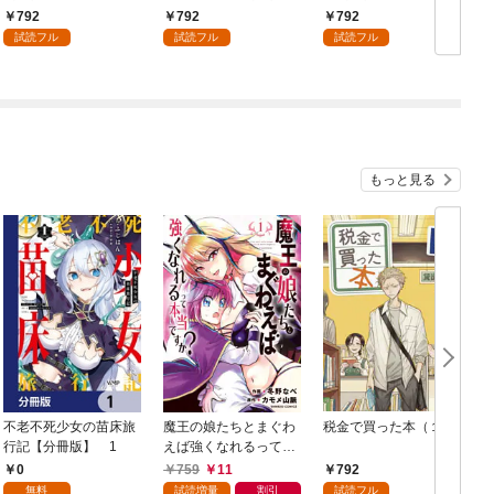
792
792
792
試読フル
試読フル
試読フル
もっと見る
不老不死少女の苗床旅
魔王の娘たちとまぐわ
税金で買った本（１）
女
行記【分冊版】 1
えば強くなれるって本
当ですか？【特典ペー
0
759
11
792
パー付き】【カラーペ
無料
試読増量
割引
試読フル