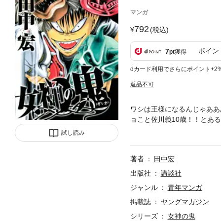
マンガ
792
(税込)
ポイン
7
pt
獲得
dカード利用でさらにポイント+2
返品不可
ワシは王様になるんじゃああ
ョこと佐川義10歳！！とあ
命を根こそぎ変えてゆくのだ
試し読み
著者
田中宏
出版社
講談社
ジャンル
青年マンガ
掲載誌
ヤングマガジン
シリーズ
女神の鬼