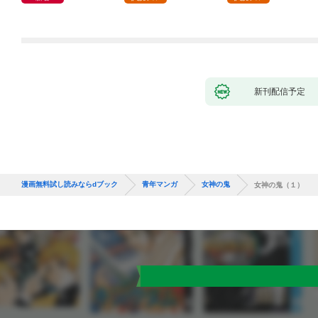
新刊配信予定
漫画無料試し読みならdブック
青年マンガ
女神の鬼
女神の鬼（１）