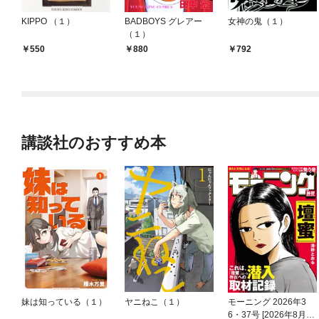
KIPPO （１）
BADBOYS グレアー
女神の鬼（１）
（１）
550
880
792
講談社のおすすめ本
妹は知っている（１）
ヤニねこ（１）
モーニング 2026年3
6・37号 [2026年8月6