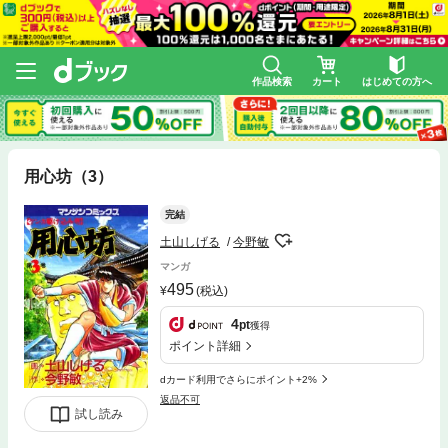
作品検索
カート
はじめての方へ
用心坊（3）
完結
土山しげる
今野敏
マンガ
495
(税込)
4
pt
獲得
ポイント詳細
dカード利用でさらにポイント+2%
返品不可
試し読み