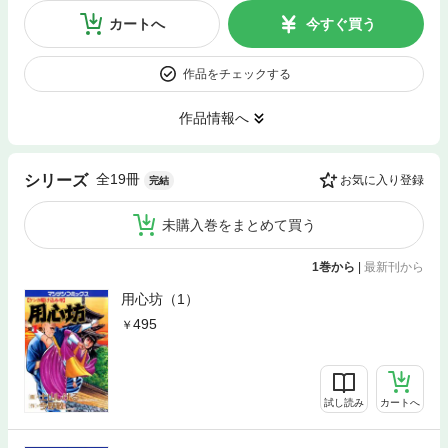
カートへ
今すぐ買う
作品をチェックする
作品情報へ
全19冊
シリーズ
お気に入り登録
完結
未購入巻をまとめて買う
1巻から
|
最新刊から
用心坊（1）
495
試し読み
カートへ