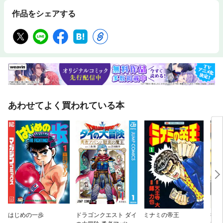
作品をシェアする
あわせてよく買われている本
はじめの一歩
ドラゴンクエスト ダイ
ミナミの帝王
復刻