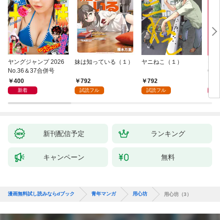
ヤングジャンプ 2026
妹は知っている（１）
ヤニねこ（１）
モー
No.36＆37合併号
6・3
日発
400
792
792
4
新着
試読フル
試読フル
新刊配信予定
ランキング
キャンペーン
無料
漫画無料試し読みならdブック
青年マンガ
用心坊
用心坊（3）