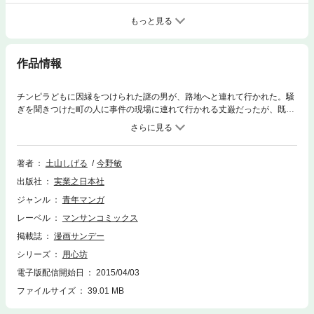
もっと見る
作品情報
チンピラどもに因縁をつけられた謎の男が、路地へと連れて行かれた。騒
ぎを聞きつけた町の人に事件の現場に連れて行かれる丈巌だったが、既に
チンピラ達は死亡しており、しかも死体には傷ひとつなかった。翌日の新
聞を見ても死因は不明で、心臓マヒとしか考えられないことに疑問を感じ
る丈巌。ある日、ヤクザ同士の争いを止めた丈巌は、倉志間組の五十嵐か
ら「いずれアイサツはさせてもらう」と警告される。そして、五十嵐は組
著者
土山しげる
今野敏
長の倉志間とともに瑞寛寺を訪れるが……。かつてない強敵の登場に果た
出版社
実業之日本社
して青円と丈巌はいかに立ち向かうのか!?
ジャンル
青年マンガ
レーベル
マンサンコミックス
掲載誌
漫画サンデー
シリーズ
用心坊
電子版配信開始日
2015/04/03
ファイルサイズ
39.01 MB