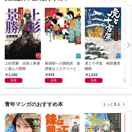
上杉景勝 信長と家康
探偵部への挑戦状 放
虎と十字架 南部藩虎
この
に挑んだ闘将
課後はミステリーとと
騒動
から
もに 新装版
1,100
935
1,210
5
新着
新着
新着
青年マンガのおすすめ本
もっと見る