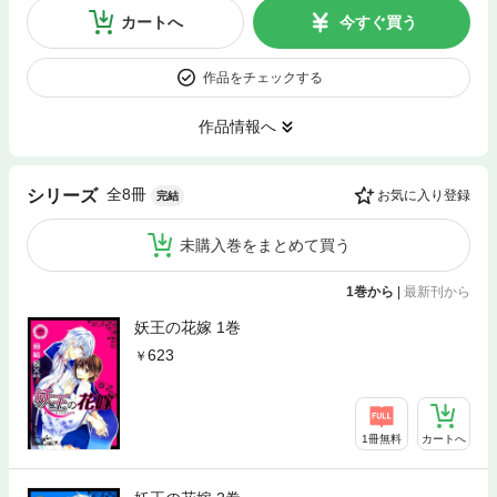
カートへ
今すぐ買う
作品をチェックする
作品情報へ
全8冊
シリーズ
お気に入り登録
完結
未購入巻をまとめて買う
1巻から
|
最新刊から
妖王の花嫁 1巻
623
1冊無料
カートへ