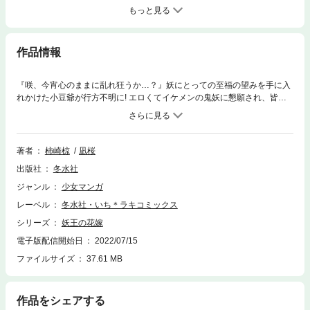
もっと見る
作品情報
『咲、今宵心のままに乱れ狂うか…？』妖にとっての至福の望みを手に入
れかけた小豆爺が行方不明に! エロくてイケメンの鬼妖に懇願され、皆で
小豆爺探しスタートだけど!?咲と朧が急接近の第４巻!!巻末描下しイラスト
ギャラリー第二弾も必見です♪
著者
柿崎椋
凪桜
出版社
冬水社
ジャンル
少女マンガ
レーベル
冬水社・いち＊ラキコミックス
シリーズ
妖王の花嫁
電子版配信開始日
2022/07/15
ファイルサイズ
37.61 MB
作品をシェアする