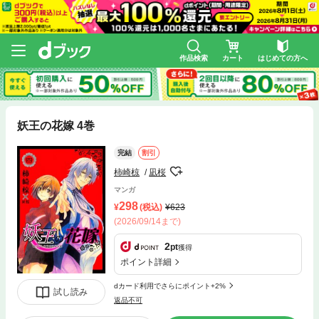
作品検索
カート
はじめての方へ
妖王の花嫁 4巻
完結
割引
柿崎椋
凪桜
マンガ
298
(税込)
623
(2026/09/14まで)
2
pt
獲得
ポイント詳細
dカード利用でさらにポイント+2%
試し読み
返品不可