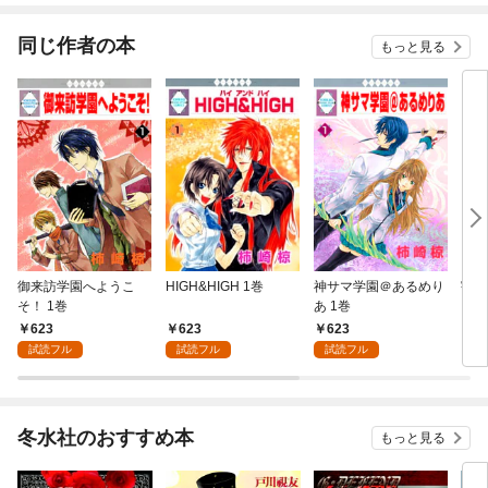
同じ作者の本
もっと見る
御来訪学園へようこ
HIGH&HIGH 1巻
神サマ学園＠あるめり
宇宙
そ！ 1巻
あ 1巻
623
623
623
6
試読フル
試読フル
試読フル
冬水社のおすすめ本
もっと見る