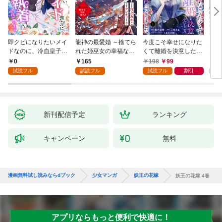
即クビになりたいメイ
龍神の最愛婚 ～捨てら
今度こそ幸せになりた
鬼条
ドなのに、冷血皇子に
れた姫巫女の幸福な嫁
くて離婚を決意したと
見初
執着されています第1
入り～: 1
ころ、無表情な旦那様
～１
0
165
198
99
1
話
が「愛してる」と言っ
試読フル
試読フル
試読フル
割引
試
てきました。1
新刊配信予定
ランキング
キャンペーン
無料
漫画無料試し読みならdブック
少女マンガ
妖王の花嫁
妖王の花嫁 4巻
アプリならもっと便利で快適に！