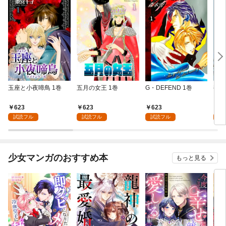
玉座と小夜啼鳥 1巻
五月の女王 1巻
G・DEFEND 1巻
裸足
623
623
623
6
試読フル
試読フル
試読フル
試
少女マンガのおすすめ本
もっと見る