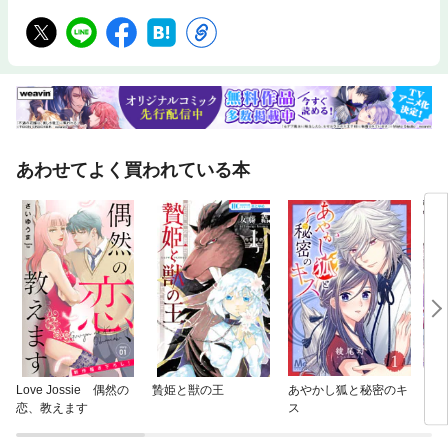
あわせてよく買われている本
Love Jossie 偶然の
贄姫と獣の王
あやかし狐と秘密のキ
【タ
恋、教えます
ス
を噛