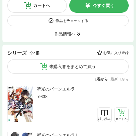
カートへ
今すぐ買う
作品をチェックする
作品情報へ
シリーズ
全4冊
お気に入り登録
未購入巻をまとめて買う
1巻から
|
最新刊から
斬光のバーンエルラ
638
試し読み
カートへ
斬光のバーンエルラ II