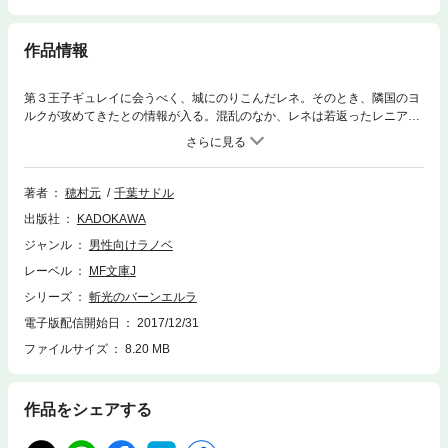
作品情報
第３王子ギュレイに会うべく、城にのりこんだレネ。そのとき、隣国のヨ
ルクが攻めてきたとの情報が入る。混乱のなか、レネは若返ったレニアと
再会をはたすが――「レーネディア、居留地に行きなさい」――圧倒的な
軍事力で迫るヨルクから、レネは仲間を、エルーランを守れるのか？ 覇
道ファンタジー、ついにフィナーレ！
著者
穂村元
千葉サドル
出版社
KADOKAWA
ジャンル
男性向けラノベ
レーベル
MF文庫J
シリーズ
斬光のバーンエルラ
電子版配信開始日
2017/12/31
ファイルサイズ
8.20 MB
作品をシェアする