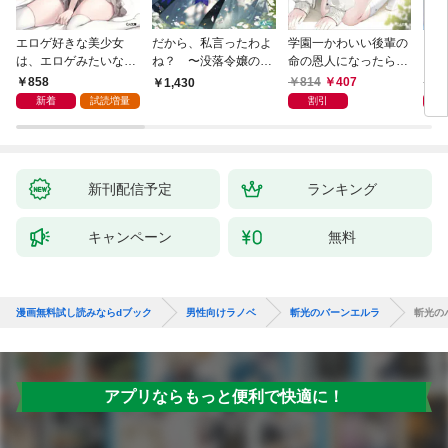
エロゲ好きな美少女
だから、私言ったわよ
学園一かわいい後輩の
くた
は、エロゲみたいなこ
ね？ 〜没落令嬢の案
命の恩人になったら、
ども
と全部シてほしい【電
外楽しい領地改革〜
通い妻になって関係を
858
814
407
8
1,430
子ＳＳ特典付き】
迫ってくる。
新着
試読増量
割引
新刊配信予定
ランキング
キャンペーン
無料
漫画無料試し読みならdブック
男性向けラノベ
斬光のバーンエルラ
斬光の
アプリならもっと便利で快適に！