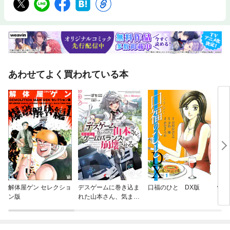
あわせてよく買われている本
解体屋ゲン セレクショ
デスゲームに巻き込ま
口福のひと DX版
性格
ン版
れた山本さん、気まま
にゲームバランスを崩
壊させる