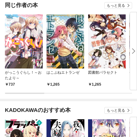
同じ作者の本
もっと見る
がっこうぐらし！～お
はこぶねエトランゼ
図書館パラセクト
平安
たより～
737
1,265
1,265
1,
KADOKAWAのおすすめ本
もっと見る