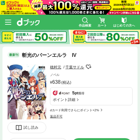
作品検索
カート
はじめての方へ
斬光のバーンエルラ IV
最新刊
穂村元
千葉サドル
ノベル
638
(税込)
5
pt
獲得
ポイント詳細
dカード利用でさらにポイント+2%
返品不可
試し読み