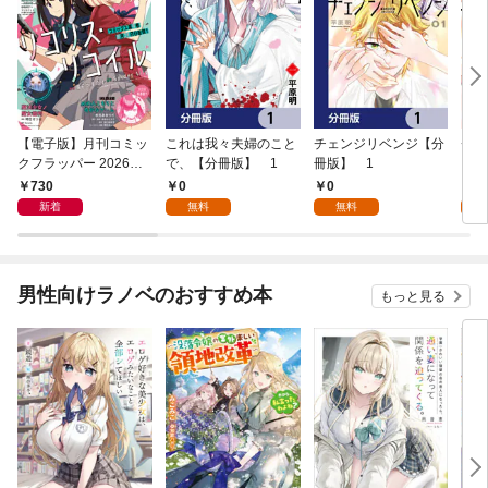
【電子版】月刊コミッ
これは我々夫婦のこと
チェンジリベンジ【分
チェ
クフラッパー 2026年9
で、【分冊版】 1
冊版】 1
月号
730
0
0
7
新着
無料
無料
試
男性向けラノベのおすすめ本
もっと見る