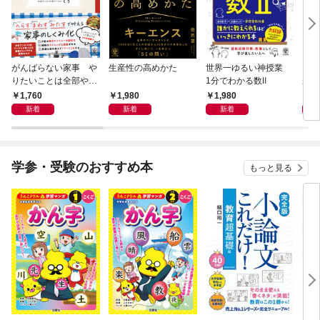
がんばらない家事 や
生産性の高めかた
世界一ゆるい神授業
もし
りたいことは全部や
1分でわかる数Ⅱ
がう
る！ラクして整う「ご
1,760
1,980
1,980
1,
きげん」ルール
新着
新着
新着
学参・受験のおすすめ本
もっと見る