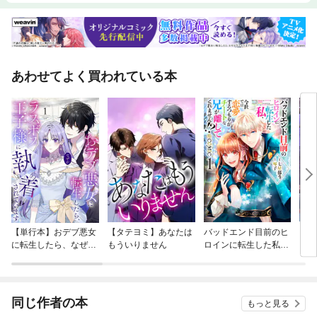
あわせてよく買われている本
【単行本】おデブ悪女
【タテヨミ】あなたは
バッドエンド目前のヒ
【タ
に転生したら、なぜか
もういりません
ロインに転生した私、
リ〜
ラスボス王子様に執着
今世では恋愛するつも
されています
りがチートな兄が離し
てくれません！？@C
OMIC
同じ作者の本
もっと見る