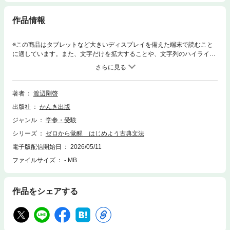
作品情報
※この商品はタブレットなど大きいディスプレイを備えた端末で読むこと
に適しています。また、文字だけを拡大することや、文字列のハイライ
ト、検索、辞書の参照、引用などの機能が使用できません。「何から手を
つければいいかわからない」「単語も文法もあやふや」「なんとなく読ん
でいるけれど、正解できない」──そうした声を、僕は何度も聞いてきま
した。この本は、まさにそうした教室の中にいる“古文ができない生徒”の
著者
渡辺剛啓
顔を思い浮かべながら、語りかけるように書いた一冊です。
出版社
かんき出版
（「はじめに」よ
り）本書は、駿台予備学校の人気講師・渡辺剛啓先生が、古典文法を「得
ジャンル
学参・受験
点に変える」ための最短ルートを示した一冊です。やみくもな暗記に頼ら
シリーズ
ゼロから覚醒 はじめよう古典文法
ず、「なぜそうなるのか」「どう使うのか」までていねいに解説。基礎の
基礎から始めて、入試で使えるレベルまで一気に引き上げます。中学レベ
電子版配信開始日
2026/05/11
ルの内容からスタートするので、古文が苦手な人でも安心。学んだ知識が
ファイルサイズ
- MB
そのまま読解・問題演習に結びつく構成で「わかる→解ける→伸びる」を
実感できます。「最小の労力で最大の効果」を実現する、覚醒メソッド。
古文を得点源に変えたいすべての受験生におススメの一冊です。
作品をシェアする