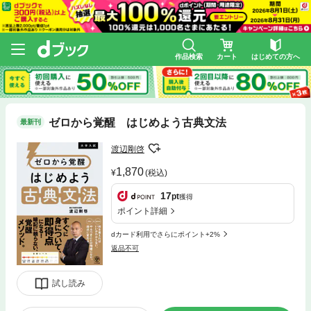
作品検索
カート
はじめての方へ
ゼロから覚醒 はじめよう古典文法
最新刊
渡辺剛啓
1,870
(税込)
17
pt
獲得
ポイント詳細
dカード利用でさらにポイント+2%
返品不可
試し読み