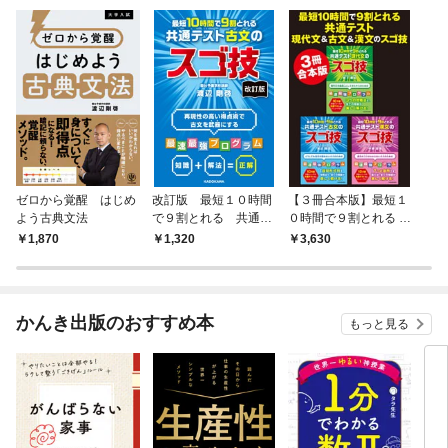
ゼロから覚醒 はじめ
改訂版 最短１０時間
【３冊合本版】最短１
よう古典文法
で９割とれる 共通テ
０時間で９割とれる 共
スト古文のスゴ技
通テスト現代文＆古文
1,870
1,320
3,630
＆漢文のスゴ技
かんき出版のおすすめ本
もっと見る