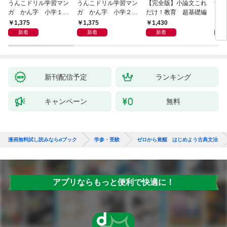
うんこドリル学習マン
うんこドリル学習マン
【完全版】小論文これ
世
ガ かん字 小学１年
ガ かん字 小学２年
だけ！教育 超基礎編
1分
生 こくご
生 こくご
1,375
1,375
1,430
1,
新着
新着
新着
新刊配信予定
ランキング
キャンペーン
無料
漫画無料試し読みならdブック
学参・受験
ゼロから覚醒 はじめよう古典文法
アプリならもっと便利で快適に！