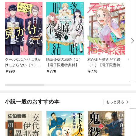
クールなふたりは見か
脱落令嬢の結婚（１）
君がまた描きだす線
情け
けによらない（１）
【電子限定特典付】
（１）【電子限定特典
お宿
【電子限定特典付】
付】
990
770
770
9
小説一般のおすすめ本
もっと見る