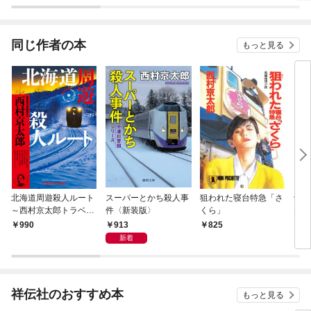
同じ作者の本
もっと見る
北海道周遊殺人ルート
スーパーとかち殺人事
狙われた寝台特急「さ
十津
～西村京太郎トラベル
件〈新装版〉
くら」
ティ
ミステリー・セレクシ
リバ
913
990
825
8
ョン（1）～
新着
祥伝社のおすすめ本
もっと見る