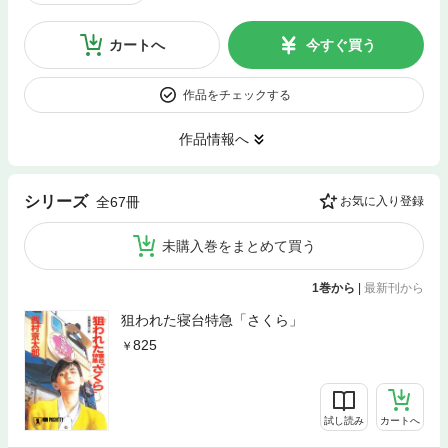
カートへ
今すぐ買う
作品をチェックする
作品情報へ
シリーズ
全67冊
お気に入り登録
未購入巻をまとめて買う
1巻から
|
最新刊から
狙われた寝台特急「さくら」
825
試し読み
カートへ