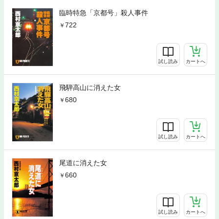
臨時特急「京都号」殺人事件
722
試し読み
カートへ
飛騨高山に消えた女
680
試し読み
カートへ
尾道に消えた女
660
試し読み
カートへ