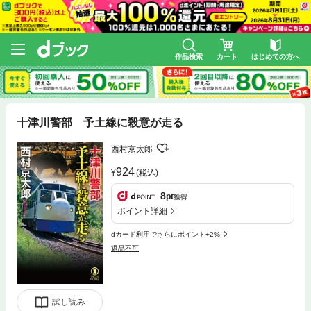
作品検索
カート
はじめての方へ
十津川警部 予土線に殺意が走る
西村京太郎
924
(税込)
8
pt
獲得
ポイント詳細
dカード利用でさらにポイント+2%
返品不可
試し読み