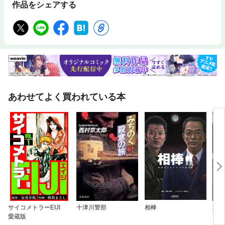
作品をシェアする
あわせてよく買われている本
サイコメトラーEIJI
十津川警部
相棒
京都
愛蔵版
ズ