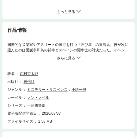
もっと見る
作品情報
国際的な音楽家やアスリートの興行を打つ「呼び屋」の東海元。彼が次に
選んだのは愛媛宇和島の闘牛とスペインの闘牛士の対決だった。イベント
はまたも大評判を呼ぶも、巨額の興行資金が回収されたかは不明。興味を
抱いたN新聞の記者梶本は東海の秘書山田真由美に接近した。同じ頃、多
摩川河川敷で殴殺死体が発見され、十津川率いる捜査本部に東海と事件の
関連を示す告発状が届く。やがて、四国の予土線を走る、新幹線そっくり
著者
西村京太郎
の“鉄道ホビートレイン”に東海が執着していたと判明、梶本が、そして十
出版社
祥伝社
津川が四国へ飛んだ！
ジャンル
ミステリー・サスペンス
小説一般
レーベル
ノン・ノベル
シリーズ
十津川警部
電子版配信開始日
2020/08/07
ファイルサイズ
2.58 MB