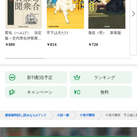
変化（へんげ） 決定
手下は犬だけ
鬼役（壱） 新装版
南町
版～交代寄合伊那衆異
舟の
聞（1）～
880
814
726
9
新刊配信予定
ランキング
キャンペーン
無料
漫画無料試し読みならdブック
小説一般
十津川警部
十津川警部 予土線に