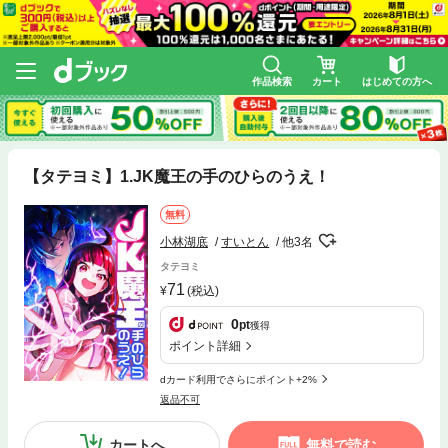
作品検索
カート
はじめての方へ
【タテヨミ】1.JK魔王の手のひらのうえ！
無料
小林湖底
すいとん
他3名
タテヨミ
71
(税込)
0
pt
獲得
ポイント詳細
dカード利用でさらにポイント+2%
返品不可
カートへ
無料で読む