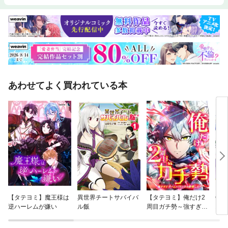
あわせてよく買われている本
【タテヨミ】魔王様は
異世界チートサバイバ
【タテヨミ】俺だけ2
Onl
逆ハーレムが嫌い
ル飯
周目ガチ勢～強すぎて
オン
ゲームバランスを破壊
ライ
した～