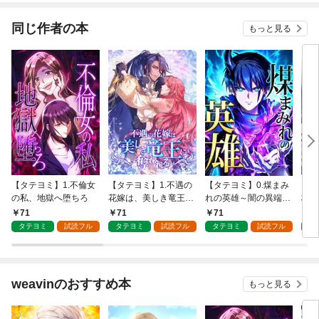
同じ作者の本
もっと見る
【タテヨミ】1.不倫女
【タテヨミ】1.不遇の
【タテヨミ】0.煤まみ
【タ
の私、地獄へ堕ちろ
花嫁は、美しき竜王に
れの英雄～闇の異端ス
校生
奪われる
キルで世界を救う～
ト）
71
71
71
7
タテヨミ
試読フル
タテヨミ
試読フル
タテヨミ
試読フル
タ
weavinのおすすめ本
もっと見る