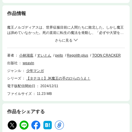
作品情報
魔王ノルゴディアスは、世界征服目前に人間たちに敗北した。しかし魔王
は諦めていなかった。死の直前に転生の魔法を発動し、「必ずや大望を成
し遂げよう」と言い残して――。二千年後、魔王は転生を果たす。世界征
服を果たすべく動き出そうと思ったのだが、転生先は魔法すら使えないた
だのJKで！？「すべてをぶっ壊して、私の思い通りの世界に変えてやろ
う！」カリスマ性と鋼のメンタルを武器に、落ちこぼれJKが世界征服を目
著者
小林湖底
すいとん
peito
Regolith plus
TOON CRACKER
指す！
出版社
weavin
ジャンル
少年マンガ
シリーズ
【タテヨミ】JK魔王の手のひらのうえ！
電子版配信開始日
2024/12/11
ファイルサイズ
11.23 MB
作品をシェアする