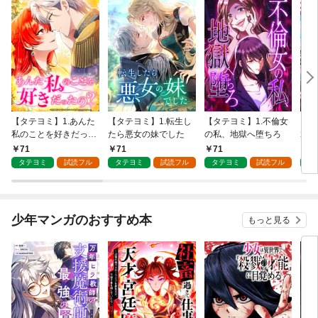
【タテヨミ】1.あんた
【タテヨミ】1.転生し
【タテヨミ】1.不倫女
【タ
私のことを好きだった
たら悪女の妹でした
の私、地獄へ堕ちろ
2周
の？
てゲ
71
71
71
7
壊し
タテヨミ
試読フル
タテヨミ
試読フル
タテヨミ
試読フル
タ
少年マンガのおすすめ本
もっと見る