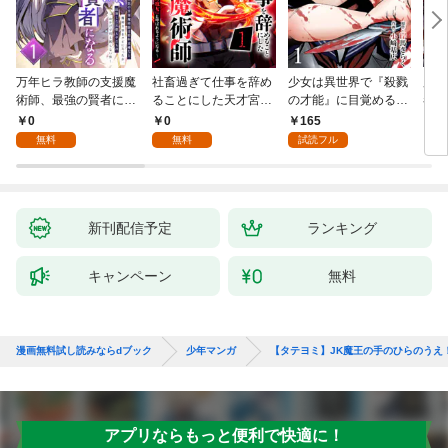
万年ヒラ教師の支援魔
社畜過ぎて仕事を辞め
少女は異世界で『殺戮
魔王
術師、最強の賢者にな
ることにした天才宮廷
の才能』に目覚める
者パ
る～不人気の支援魔術
魔術師～辺境の地でス
(話売り) #1
やっ
0
0
165
2
師は給料泥棒だと魔術
ローライフを夢見る
無料
無料
試読フル
大学をクビになった
が、不届き者を倒して
が、出世した元教え子
いたら『最果ての魔
たちのおかげで何も困
女』と呼ばれるように
らない件～ 第1話
なる～ 第1話
新刊配信予定
ランキング
キャンペーン
無料
漫画無料試し読みならdブック
少年マンガ
【タテヨミ】JK魔王の手のひらのうえ
アプリならもっと便利で快適に！