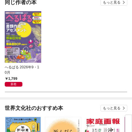
同じ作者の本
もっと見る
バーと世界に復讐＆
『ざまぁ！』します！
へるぱる 2026年9・1
0月
1,799
新着
世界文化社のおすすめ本
もっと見る