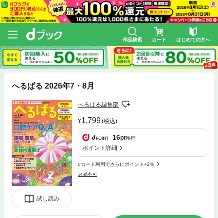
作品検索
カート
はじめての方へ
へるぱる 2026年7・8月
へるぱる編集部
1,799
(税込)
16
pt
獲得
ポイント詳細
dカード利用でさらにポイント+2%
返品不可
試し読み