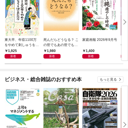
東大卒、年収1100万
死んだらどうなる？ こ
家庭画報 2026年9月号
レク
をやめて刺しゅうをは
の世でもあの世でも幸
0月
じめたワケ 冷めたまま
せになれる、究極の法
1,925
1,980
1,400
1,
働きつづける前に
則
新着
新着
新着
ビジネス・総合雑誌のおすすめ本
もっと見る