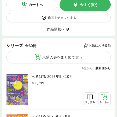
カートへ
今すぐ買う
作品をチェックする
作品情報へ
シリーズ
全60冊
お気に入り登録
未購入巻をまとめて買う
1巻から
|
最新刊から
へるぱる 2026年9・10月
1,799
試し読み
カートへ
へるぱる 2026年7・8月