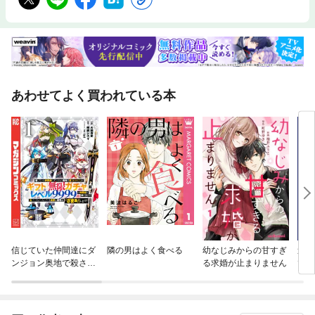
あわせてよく買われている本
信じていた仲間達にダ
隣の男はよく食べる
幼なじみからの甘すぎ
追放
ンジョン奥地で殺され
る求婚が止まりません
で拾
かけたがギフト『無限
れ聖
ガチャ』でレベル９９
冊版
９９の仲間達を手に入
れて元パーティーメン