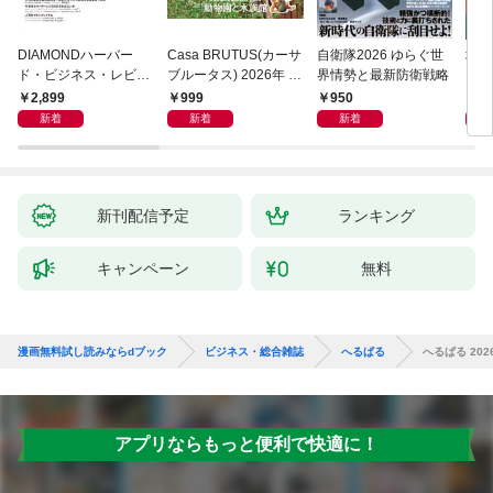
DIAMONDハーバー
Casa BRUTUS(カーサ
自衛隊2026 ゆらぐ世
地平
ド・ビジネス・レビュ
ブルータス) 2026年 9
界情勢と最新防衛戦略
ー 2026年9月号 特集
月号 [もっと学べる！
2,899
999
950
1,
「上司をマネジメント
動物園と水族館]
新着
新着
新着
する」
新刊配信予定
ランキング
キャンペーン
無料
漫画無料試し読みならdブック
ビジネス・総合雑誌
へるぱる
へるぱる 202
アプリならもっと便利で快適に！