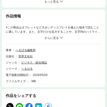
もっと見る
作品情報
※この商品はタブレットなど大きいディスプレイを備えた端末で読むこと
に適しています。また、文字だけを拡大することや、文字列のハイライ
ト、検索、辞書の参照、引用などの機能が使用できません。訪問介護事業
所・サービス提供責任者・ホームヘルパーのための本です！●【巻頭特
集】現場の「困った」にどう対応する？ 口腔ケアＱ＆Ａ●【研修特集1】
起こるときは突然！ 誤嚥・窒息の対応と予防策●【研修特集2】訪問介護
著者
へるぱる編集部
職として、どう関わるのか？ 身体拘束廃止を考える●ノーリフト（R）ケ
出版社
世界文化社
アで安心・安全介助術●運営基準とあいまいゾーン ほか※2026年 7・8月
電子版には以下のコンテンツは含まれておりません。・へるぱるPICK UP
ジャンル
ビジネス・総合雑誌
プレゼント※デジタル版はコピー対応しておりません。あらかじめご了
シリーズ
へるぱる
承ください。
電子版配信開始日
2026/05/29
ファイルサイズ
- MB
作品をシェアする