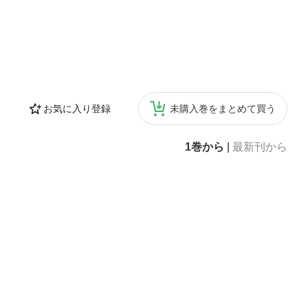
お気に入り登録
未購入巻をまとめて買う
1巻から
|
最新刊から