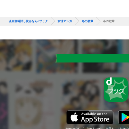
漫画無料試し読みならdブック
女性マンガ
冬の散華
冬の散華
Appleのロゴ、App Storeは、米国もしくはそ