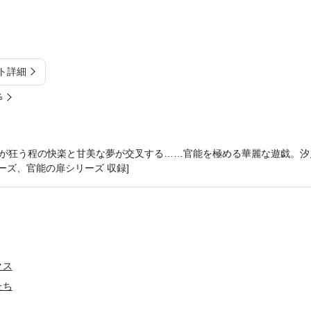
ト詳細
%
が狂う程の快楽と甘美な夢が交叉する……官能を極める華麗な遊戯。汐
リーズ、官能の扉シリーズ 収録]
クス
たち