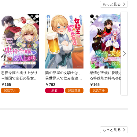
もっと見る
悪役令嬢の成り上がり
隣の部屋の女騎士は、
感情が天候に反映され
～隣国で宝石の聖女と
異世界人で飲み友達
る特殊能力持ち令嬢は
呼ばれるまで～（コミ
（コミック） 1
婚約解消されたので不
165
792
165
ック） 分冊版 1
毛の大地へ嫁ぎたい
ク
試読フル
新着
試読増量
試読フル
（コミック） 分冊版 1
もっと見る