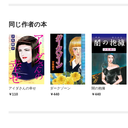
同じ作者の本
アイダさんの幸せ
ダークゾーン
闇の抱擁
110
440
440