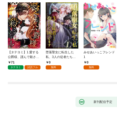
【タテヨミ】1.愛する
堕落聖女に転生した
みせあいっこフレンド
公爵様、謹んで殺させ
私、3人の従者たちに
1
ていただきます！
抱かれて困ってます 第
71
0
0
1話
タテヨミ
試読フル
無料
無料
新刊配信予定