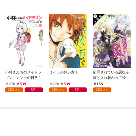
小林さんちのメイドラ
ミイラの飼い方 1
断罪されている悪役令
ゴン カンナの日常 1
嬢と入れ替わって婚約
者たちをぶっ飛ばした
770
539
770
539
165
ら、溺愛が待っていま
試読フル
割引
試読フル
割引
試読フル
した（コミック） 分冊
版 1