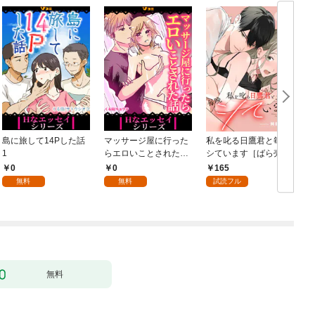
島に旅して14Pした話
マッサージ屋に行った
私を叱る日鷹君と毎晩
1
らエロいことされた話
シています［ばら売
1
り］ 第1話
0
0
165
無料
無料
試読フル
無料