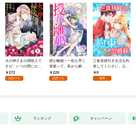
火の神さまの掃除人で
授か離婚～一刻も早く
三食昼寝付き生活を約
すが、いつの間にか花
身籠って、私から解放
束してください、公爵
嫁として溺愛されてい
してさしあげます！1
様 1話
272
220
0
ます【単話】（１）
試読フル
試読フル
無料
ランキング
キャンペーン