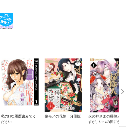
私のHな履歴書みてく
傷モノの花嫁 分冊版
火の神さまの掃除人で
ださい
すが、いつの間にか花
嫁として溺愛されてい
ます