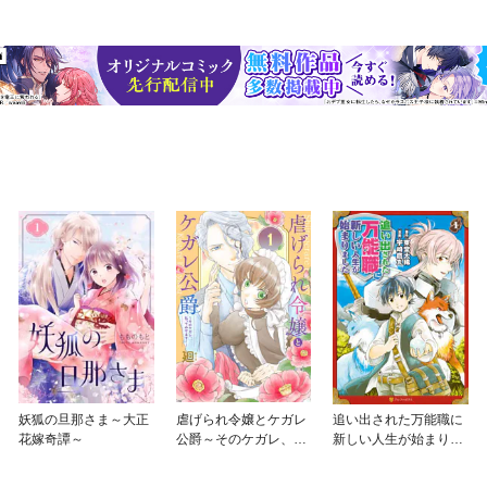
妖狐の旦那さま～大正
虐げられ令嬢とケガレ
追い出された万能職に
花嫁奇譚～
公爵～そのケガレ、払
新しい人生が始まりま
ってみせます！～
した