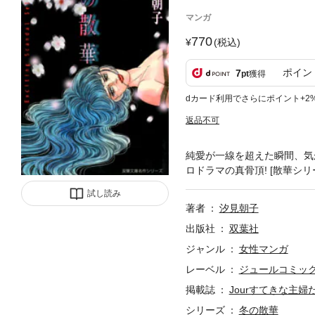
マンガ
770
(税込)
ポイン
7
pt
獲得
dカード利用でさらにポイント+2
返品不可
純愛が一線を超えた瞬間、気
ロドラマの真骨頂! [散華シ
試し読み
著者
汐見朝子
出版社
双葉社
ジャンル
女性マンガ
レーベル
ジュールコミッ
掲載誌
Jourすてきな主婦
シリーズ
冬の散華