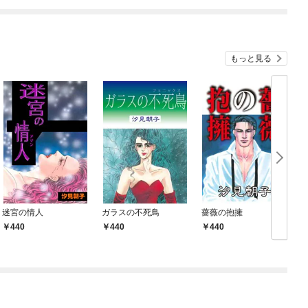
もっと見る
迷宮の情人
ガラスの不死鳥
薔薇の抱擁
440
440
440