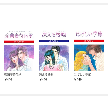
恋蘭奢待伝承
凍える接吻
はげしい季節
440
440
440