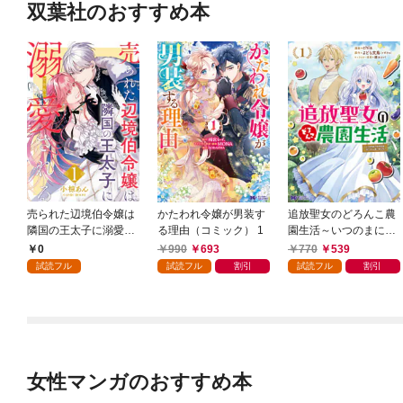
双葉社のおすすめ本
売られた辺境伯令嬢は
かたわれ令嬢が男装す
追放聖女のどろんこ農
隣国の王太子に溺愛さ
る理由（コミック） 1
園生活～いつのまにか
れる 1
隣国を救ってしまいま
0
990
693
770
539
した～（コミック） 1
試読フル
試読フル
割引
試読フル
割引
女性マンガのおすすめ本