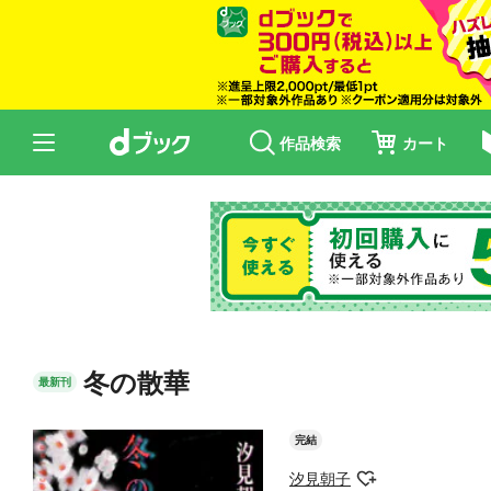
作品検索
カート
冬の散華
最新刊
完結
汐見朝子