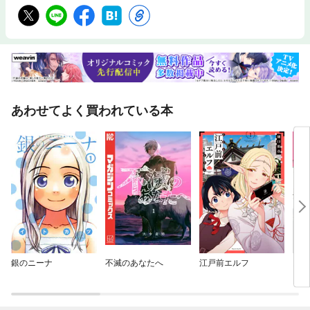
あわせてよく買われている本
銀のニーナ
不滅のあなたへ
江戸前エルフ
勇者
され
ーテ
をや