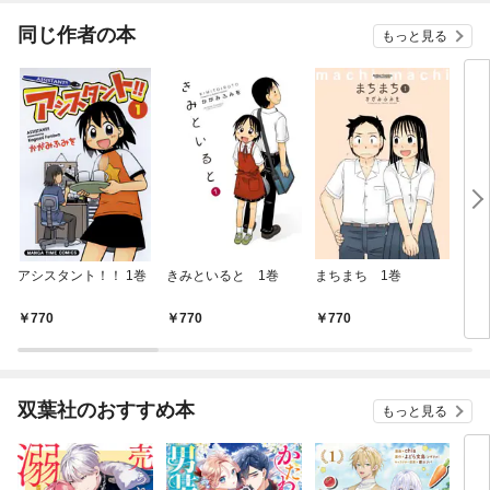
能へ
同じ作者の本
もっと見る
アシスタント！！ 1巻
きみといると 1巻
まちまち 1巻
ちま
770
770
770
7
双葉社のおすすめ本
もっと見る