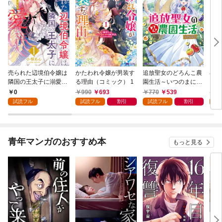
売られた辺境伯令嬢は
かたわれ令嬢が男装す
追放聖女のどろんこ農
小林
隣国の王太子に溺愛さ
る理由（コミック） 1
園生活～いつのまにか
ゴン
れる 1
隣国を救ってしまいま
0
990
693
770
539
7
した～（コミック） 1
試読フル
試読フル
割引
試読フル
割引
試
青年マンガのおすすめ本
もっと見る