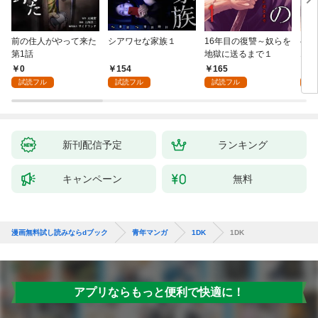
前の住人がやって来た
シアワセな家族１
16年目の復讐～奴らを
ベイ
第1話
地獄に送るまで１
エブ
版】
0
154
165
2
試読フル
試読フル
試読フル
試
新刊配信予定
ランキング
キャンペーン
無料
漫画無料試し読みならdブック
青年マンガ
1DK
1DK
アプリならもっと便利で快適に！