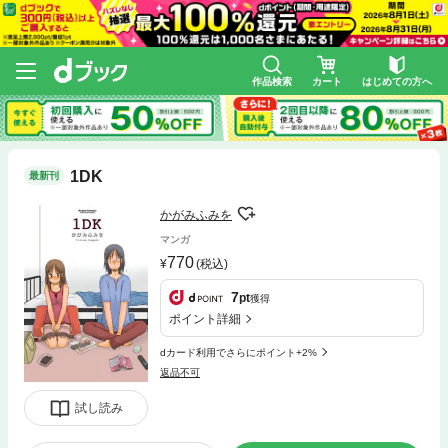
作品検索
カート
はじめての方へ
1DK
最新刊
かがみふみを
マンガ
770
(税込)
7
pt
獲得
ポイント詳細
dカード利用でさらにポイント+2%
返品不可
試し読み