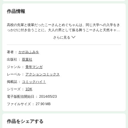
作品情報
高校の先輩と後輩だったこーさんとめぐちゃんは、同じ大学への入学をき
っかけに付き合うことに。大人の男として振る舞うこーさんと天然キャラ
のめぐちゃんの日常生活は思わず赤面することばかり！？ 彼の家の中で
過ごす２人を描く異色の日常ラブコメ！
著者
かがみふみを
出版社
双葉社
ジャンル
青年マンガ
レーベル
アクションコミックス
掲載誌
コミックハイ！
シリーズ
1DK
電子版配信開始日
2014/05/23
ファイルサイズ
27.90 MB
作品をシェアする