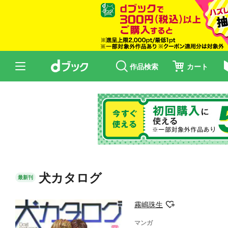
作品検索
カート
犬カタログ
最新刊
霧嶋珠生
マンガ