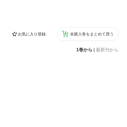
お気に入り登録
未購入巻をまとめて買う
1巻から
|
最新刊から