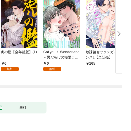
虎の檻【全年齢版】(1)
Got you！ Wonderland
放課後セックスガイダ
～男だらけの極限ラブ
ンス1【単話売】
～【全年齢版】(1)
0
0
165
無料
無料
無料