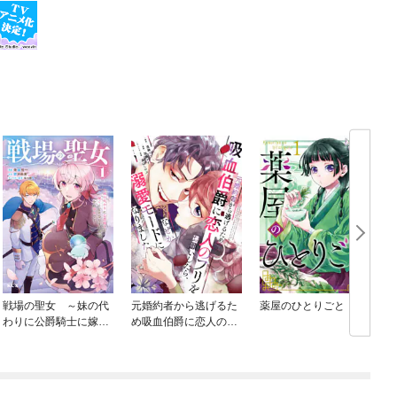
戦場の聖女 ～妹の代
元婚約者から逃げるた
薬屋のひとりごと
わりに公爵騎士に嫁ぐ
め吸血伯爵に恋人のフ
喚
ことになりましたが、
リをお願いしたら、な
今は幸せです～
ぜか溺愛モードになり
ました