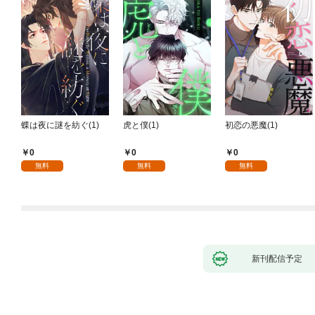
蝶は夜に謎を紡ぐ(1)
虎と僕(1)
初恋の悪魔(1)
0
0
0
無料
無料
無料
新刊配信予定