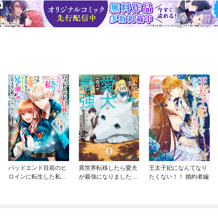
バッドエンド目前のヒ
異世界転移したら愛犬
王太子妃になんてなり
ロインに転生した私、
が最強になりました ～
たくない！！ 婚約者編
今世では恋愛するつも
シルバーフェンリルと
りがチートな兄が離し
俺が異世界暮らしを始
てくれません！？@C
めたら～ THE COMIC
OMIC