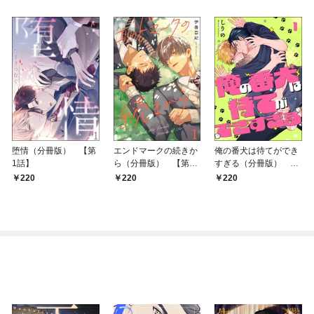
堕情（分冊版） 【第
エンドマークの続きか
俺の番犬は待てができ
1話】
ら（分冊版） 【第1
すぎる（分冊版）
話】
【第1話】
220
220
220