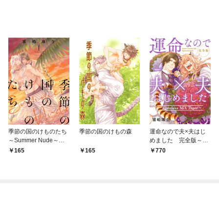
季節の国のけものたち
季節の国のけもの森
運命なので夫×夫はじ
～Summer Nude～
めました 完全版～Lo
分冊版 1
veless SEX Tiger～
165
165
770
【特典ペーパー付】