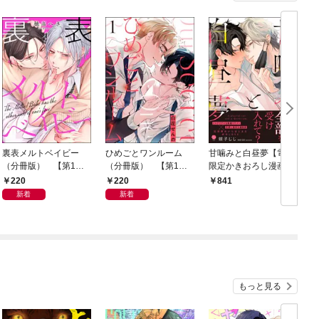
裏表メルトベイビー
ひめごとワンルーム
甘噛みと白昼夢【電子
（分冊版） 【第1
（分冊版） 【第1
限定かきおろし漫画3P
話】
話】
付】
220
220
841
新着
新着
もっと見る