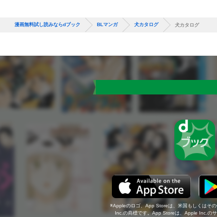
漫画無料試し読みならdブック
BLマンガ
犬カタログ
犬カタログ
Appleのロゴ、App Storeは、米国もしくはそ
Inc.の商標です。App Storeは、Apple In