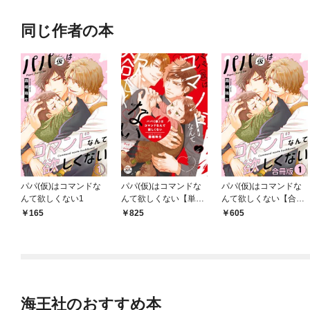
同じ作者の本
パパ(仮)はコマンドな
パパ(仮)はコマンドな
パパ(仮)はコマンドな
んて欲しくない1
んて欲しくない【単行
んて欲しくない【合冊
本版】1【電子書店特
版】1
165
825
605
典付き】
海王社のおすすめ本