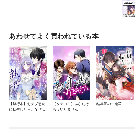
あわせてよく買われている本
【単行本】おデブ悪女
【タテヨミ】あなたは
結界師の一輪華
に転生したら、なぜか
もういりません
ラスボス王子様に執着
されています