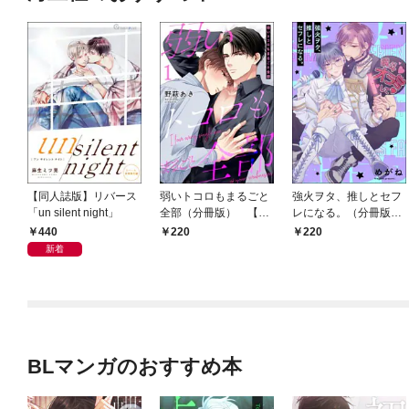
【同人誌版】リバース
弱いトコロもまるごと
強火ヲタ、推しとセフ
「un silent night」
全部（分冊版） 【第
レになる。（分冊版）
1話】
【第1話】
440
220
220
新着
BLマンガのおすすめ本