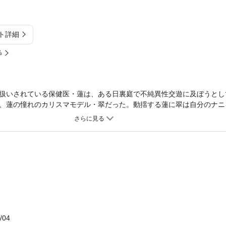
ト詳細
%
扱いされている保健医・蓮は、ある日裏庭で不純異性交遊に及ぼうとし
、蓮の憧れのカリスマモデル・翠だった。動揺する蓮に翠は自分のナニ
だと告白してくるが、好きという言葉を軽々しく扱う翠に蓮の怒りの鉄
から、イソイソと蓮を口説き始めるが…。甘えたな美形モデルと硬派保
/04