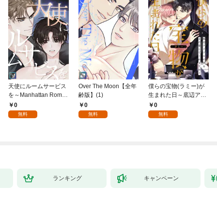
天使にルームサービス
Over The Moon【全年
僕らの宝物(ラミー)が
を～Manhattan Roma
齢版】(1)
生まれた日～底辺アイ
nce【全年齢版】(1)
ドルの僕を、また愛し
0
0
0
てくれますか？(1)
無料
無料
無料
ランキング
キャンペーン