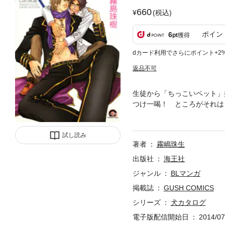
660
(税込)
ポイン
6
pt
獲得
dカード利用でさらにポイント+2
返品不可
生徒から「ちっこいペット」
つけ一喝！ ところがそれは
の中でイく。そして蓮に好き
の一撃に目覚めた翠は、翌日
試し読み
ブｖ
著者
霧嶋珠生
出版社
海王社
ジャンル
BLマンガ
掲載誌
GUSH COMICS
シリーズ
犬カタログ
電子版配信開始日
2014/07