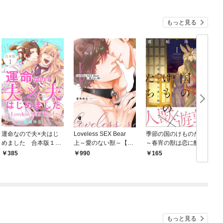
もっと見る
運命なので夫×夫はじ
Loveless SEX Bear
季節の国のけものたち
L
めました 合本版１～
上～愛のない獣～【単
～春宵の獣は恋に酔う
Loveless SEX Tiger～
行本版】【特典ペーパ
～ 分冊版 1
385
990
165
ー付】
もっと見る