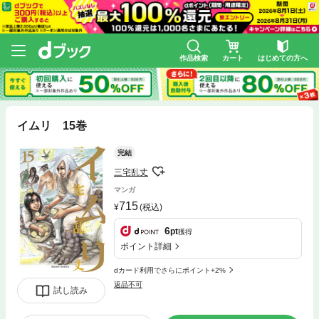
作品検索
カート
はじめての方へ
イムリ 15巻
完結
三宅乱丈
マンガ
715
(税込)
6
pt
獲得
ポイント詳細
dカード利用でさらにポイント+2%
返品不可
試し読み