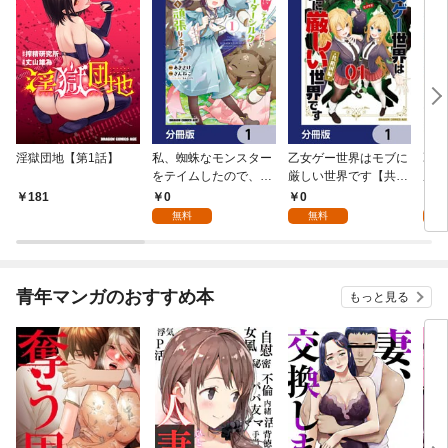
淫獄団地【第1話】
私、蜘蛛なモンスター
乙女ゲー世界はモブに
乙女
をテイムしたので、ス
厳しい世界です【共和
厳し
パイダーシルクで裁縫
国編】【分冊版】 1
国
0
0
8
181
を頑張ります！【分冊
無料
無料
試
版】 1
青年マンガのおすすめ本
もっと見る