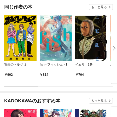
同じ作者の本
もっと見る
羽虫のヘルツ １
fish - フィッシュ - 1
イムリ 1巻
ぶっ
902
814
704
6
KADOKAWAのおすすめ本
もっと見る