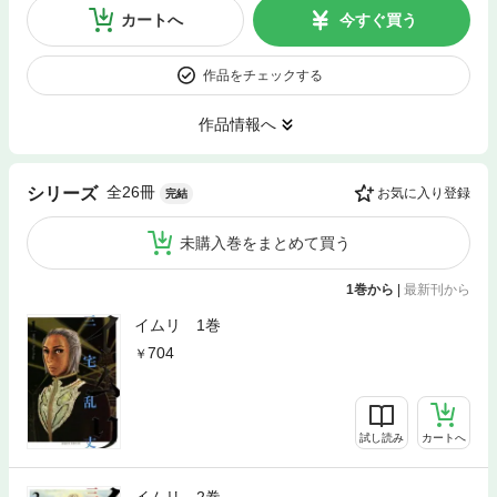
カートへ
今すぐ買う
作品をチェックする
作品情報へ
全26冊
シリーズ
お気に入り登録
完結
未購入巻をまとめて買う
1巻から
|
最新刊から
イムリ 1巻
704
試し読み
カートへ
イムリ 2巻