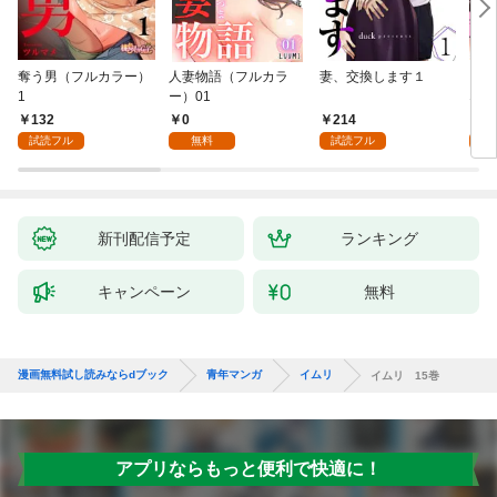
奪う男（フルカラー）
人妻物語（フルカラ
妻、交換します１
ごめ
1
ー）01
ない
132
0
214
1
試読フル
無料
試読フル
試
新刊配信予定
ランキング
キャンペーン
無料
漫画無料試し読みならdブック
青年マンガ
イムリ
イムリ 15巻
アプリならもっと便利で快適に！