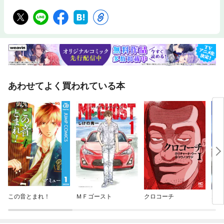
あわせてよく買われている本
この音とまれ！
ＭＦゴースト
クロコーチ
天空