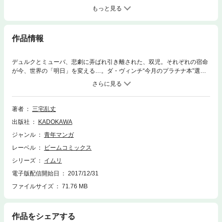
もっと見る
作品情報
デュルクとミューバ、悲劇に弄ばれ引き離された、双児。それぞれの宿命
が今、世界の「明日」を変える…。ダ・ヴィンチ“今月のプラチナ本”選
出、文化庁メディア芸術祭入賞…圧倒的なストーリーテリングで絶賛の呼
びつづけるファンタジー・サーガ、運命的な出会いと別れの第15巻！
著者
三宅乱丈
出版社
KADOKAWA
ジャンル
青年マンガ
レーベル
ビームコミックス
シリーズ
イムリ
電子版配信開始日
2017/12/31
ファイルサイズ
71.76 MB
作品をシェアする