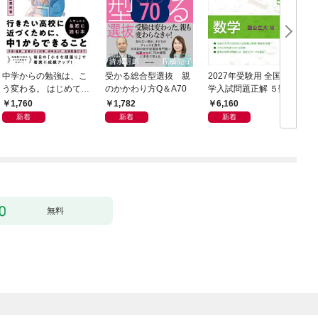
中学からの勉強は、こ
受かる総合型選抜 親
2027年受験用 全国大
う変わる。 はじめての
のかかわり方Q＆A70
学入試問題正解 ５数学
自学自習のキホン
（国公立大編）
1,760
1,782
6,160
新着
新着
新着
無料