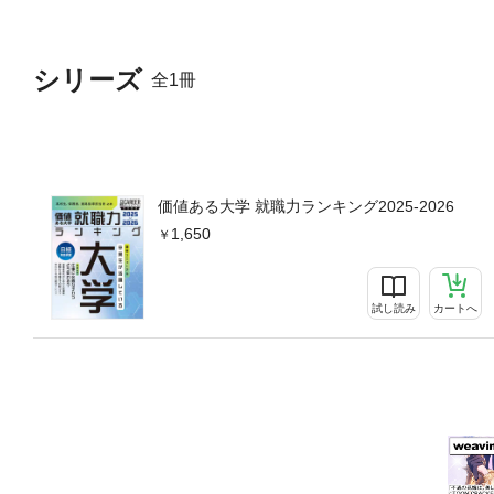
ンキングにしました。各ラン
を持った学生なのかを明確に
全体のうち約5割が、総合型
シリーズ
全1冊
や選考方法、選考時期など、
スト物価高が続くなか、大学
金が必要か試算しました。【
生による座談会、高い就職率
ーワードを紹介します。【特
価値ある大学 就職力ランキング2025-2026
1,650
試し読み
カートへ