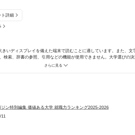
ント詳細
%
大きいディスプレイを備えた端末で読むことに適しています。また、文
、検索、辞書の参照、引用などの機能が使用できません。大学選びの決
する大学 日本経済新聞社・日経ＨＲ共同調査「企業人事に聞いた『卒
まざまな切り口のランキングで企業から評価されている大学を紹介します
から見た大学イメージ調査」を、2025年から一部内容をリニューアル
り入れ、社会が求める人材の変化に対応し「企業人事に聞いた『卒業生
した。従来の大学のイメージだけにとらわれない、第三者による評価と
や学費・奨学金情報、就活トレンドなど、進学先選びに役立つ内容が満載
要な力、求められる人材 これからの時代に仕事に必要な力や求められ
ン特別編集 価値ある大学 就職力ランキング2025-2026
ング」を算出する調査のリニューアルに至った背景と、リニューアルの
路選び等の各領域を代表する方々にも話を聞きました。 【特集1】「新
/11
Part1 卒業生の活躍度が分かる新・就職力ランキング 2025-2026 
5-2026 ・Part3 【中小規模大学版】卒業生の活躍度が分かる新
2025年から実施の「企業人事に聞いた『卒業生が活躍している大学』