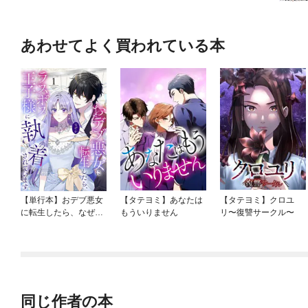
あわせてよく買われている本
【単行本】おデブ悪女
【タテヨミ】あなたは
【タテヨミ】クロユ
に転生したら、なぜか
もういりません
リ〜復讐サークル〜
ラスボス王子様に執着
されています
同じ作者の本