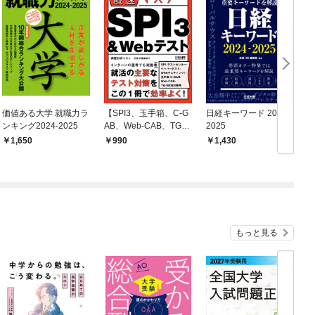
価値ある大学 就職力ラ
【SPI3、玉手箱、C-G
日経キーワード 2024-
ンキング2024-2025
AB、Web-CAB、TG-
2025
テ
WEB対策用】分かりや
1,650
990
1,430
すさバツグン！ あっと
いう間に対策できる！
最速マスター SPI3＆
Webテスト
もっと見る