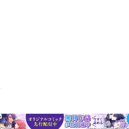
キングから、大学の「強み」や「個性」が見えてきます。企業が求める
し、大学の人材育成力を比較します。【特集2】保護者世代のための入
選抜と学校推薦型選抜の、いわゆる「年内入試」で入学する時代。複雑
保護者世代の受験との違いにふれながら解説します。【特集3】受験か
進学にかかる費用も増額の傾向にあります。大学受験から卒業まで、い
特集4】早わかり 令和の就活トレンド現在の就職活動事情から早期に
を誇る大学のキャリアセンターの取り組みや、就活を理解するために知
別企画】次世代を創る大学