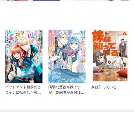
バッドエンド目前のヒ
病弱な悪役令嬢です
妹は知っている
ロインに転生した私、
が、婚約者が過保護す
今世では恋愛するつも
ぎて逃げ出したい(私た
りがチートな兄が離し
ち犬猿の仲でしたよ
てくれません！？@C
ね！？)
OMIC