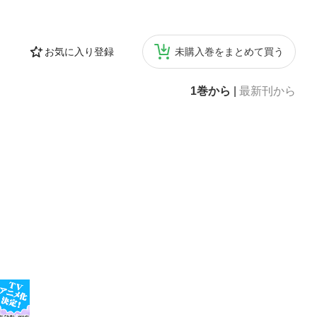
のはどんな能力
試講座大学入学者
化する入試の種類
お気に入り登録
未購入巻をまとめて買う
ら卒業までの総コ
つどれくらいお
内定を獲得した学
1巻から
|
最新刊から
っておくべきキ