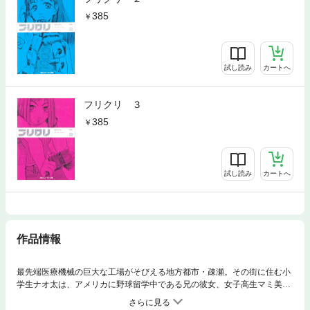
385
試し読み
カートへ
フリクリ ３
385
試し読み
カートへ
作品情報
最先端医療機械の巨大な工場がそびえる地方都市・疎瀬。その街に住む小
学生ナオ太は、アメリカに野球留学中である兄の彼女、女子高生マミ美と
ちょっとイケナイ関係にあった。だがベスパに乗った謎の女ハル子の登場
により、そんなクールなナオ太の生活は崩壊する。頭には角が生え、人型