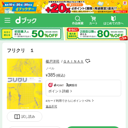
作品検索
カート
はじめての方へ
フリクリ １
榎戸洋司
ＧＡＩＮＡＸ
ノベル
385
(税込)
3
pt
獲得
ポイント詳細
dカード利用でさらにポイント+2%
返品不可
試し読み