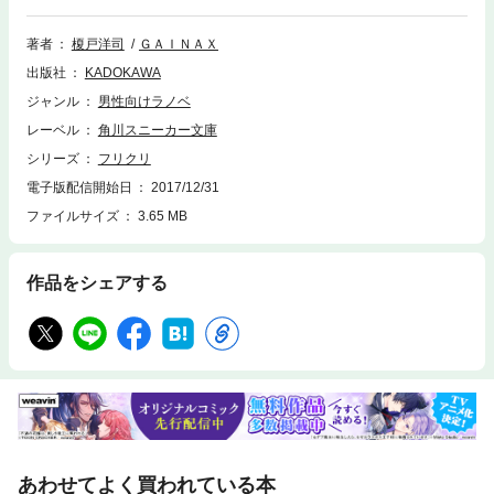
ロボットが出現し、そしてマミ美との関係は……。GAINAXが放つちょっ
と切ない青春SFを、裏設定満載でここに完全小説化！ 2010年７月21日
著者
榎戸洋司
ＧＡＩＮＡＸ
ブルーレイ版発売決定！
出版社
KADOKAWA
ジャンル
男性向けラノベ
レーベル
角川スニーカー文庫
シリーズ
フリクリ
電子版配信開始日
2017/12/31
ファイルサイズ
3.65 MB
作品をシェアする
あわせてよく買われている本