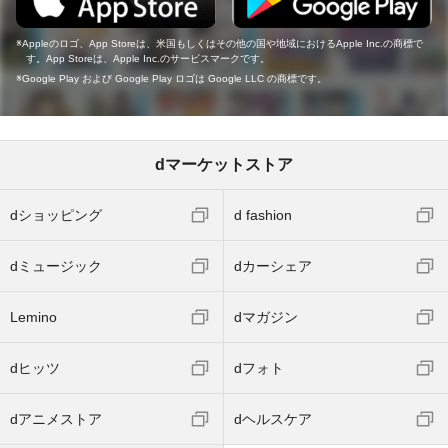
Appleのロゴ、App Storeは、米国もしくはその他の国や地域におけるApple Inc.の商標で
す。App Storeは、Apple Inc.のサービスマークです。
Google Play および Google Play ロゴは Google LLC の商標です。
dマーケットストア
dショッピング
d fashion
dミュージック
dカーシェア
Lemino
dマガジン
dヒッツ
dフォト
dアニメストア
dヘルスケア