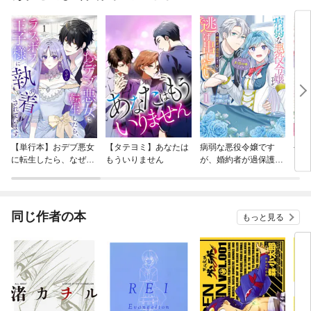
【単行本】おデブ悪女
【タテヨミ】あなたは
病弱な悪役令嬢です
公爵
に転生したら、なぜか
もういりません
が、婚約者が過保護す
当た
ラスボス王子様に執着
ぎて逃げ出したい(私
されています
たち犬猿の仲でしたよ
ね！？)
同じ作者の本
もっと見る