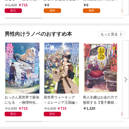
覚醒者～
れたら、魔王のお膝元
目指しません【第1
1,430
715
0
0
0
で超絶効果のマジック
話】
割引
無料
無料
アイテム作り放題にな
りました【分冊版】
1
男性向けラノベのおすすめ本
もっと見る
おっさん異世界で最強
異世界ウォーキング
商人令嬢はお金の力で
デス
になる ～物理特化の
～エレージア王国編～
無双する【電子書籍限
る異
覚醒者～
定書き下ろしSS付
1,430
715
1,430
715
1,
1,320
き】
割引
割引