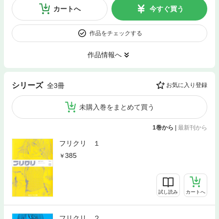
カートへ
今すぐ買う
作品をチェックする
作品情報へ
シリーズ
全3冊
お気に入り登録
未購入巻をまとめて買う
1巻から
|
最新刊から
フリクリ １
385
試し読み
カートへ
フリクリ ２