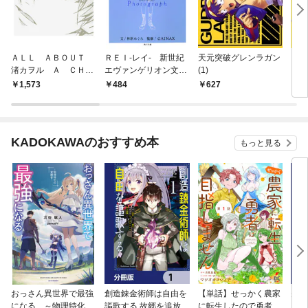
ＡＬＬ ＡＢＯＵＴ
ＲＥＩ‐レイ‐ 新世紀
天元突破グレンラガン
フリ
渚カヲル Ａ ＣＨＩ
エヴァンゲリオン文庫
(1)
ＬＤ ＯＦ ＴＨＥ
写真集
1,573
484
627
3
ＥＶＡＮＧＥＬＩＯＮ
KADOKAWAのおすすめ本
もっと見る
おっさん異世界で最強
創造錬金術師は自由を
【単話】せっかく農家
夫は
になる ～物理特化の
謳歌する 故郷を追放さ
に転生したので勇者は
【分