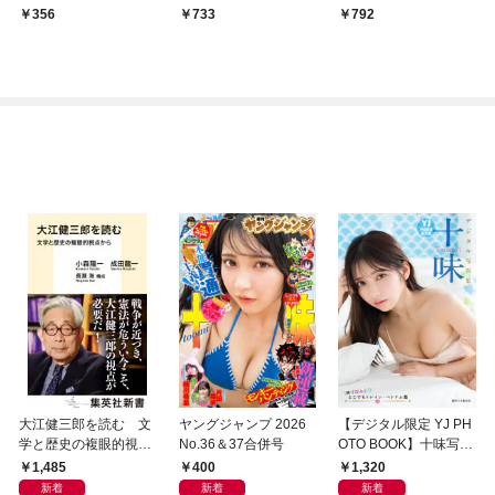
016年10月14日発売）
356
733
792
大江健三郎を読む 文
ヤングジャンプ 2026
【デジタル限定 YJ PH
学と歴史の複眼的視点
No.36＆37合併号
OTO BOOK】十味写真
から
集「続・『ぽみ』！？
1,485
400
1,320
どこでもトレイン・ベ
新着
新着
新着