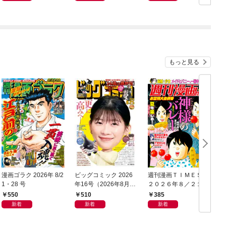
もっと見る
漫画ゴラク 2026年 8/2
ビッグコミック 2026
週刊漫画ＴＩＭＥＳ
1・28 号
年16号（2026年8月7
２０２６年８／２１・
日発売）
２８合併号
550
510
385
新着
新着
新着