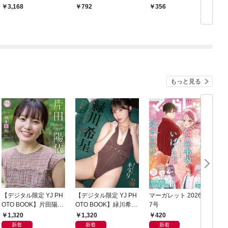
売]
3,168
792
356
もっと見る
【デジタル限定 YJ PH
【デジタル限定 YJ PH
マーガレット 2026年1
グ
OTO BOOK】片田陽依
OTO BOOK】緑川希星
7号
6
写真集「羽色日和」
写真集「きらら、キラ
1,320
1,320
420
リ」
新着
新着
新着