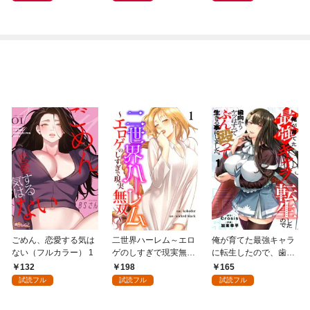
トナム篇」
ごめん、恋愛する気は
二世界ハーレム～エロ
俺が育てた最強キャラ
ない（フルカラー） 1
ゲのしすぎで現実無双
に転生したので、歯向
～１
かうヤツはすべてぶん
132
198
165
殴って生きる事にしま
試読フル
試読フル
試読フル
した。１