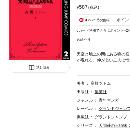
587
(税込)
ポイン
5
pt
獲得
dカード利用でさらにポイント+2
返品不可
天空と地上の間にある魂の宿
が現れる。仲が良い二人に憧
いたたまえを守ろうと、彼女
試し読み
著者
高橋ツトム
出版社
集英社
ジャンル
青年マンガ
レーベル
グランドジャン
掲載誌
グランドジャンプ
シリーズ
天間荘の三姉妹 