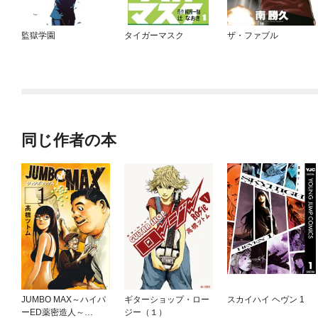
監獄学園
タイガーマスク
ザ・ファブル
同じ作者の本
JUMBO MAX～ハイパ
ギターショップ・ロー
スカイハイ ヘヴン 1
ーED薬密造人～
ジー（１）