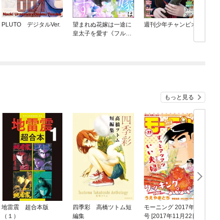
PLUTO デジタルVer.
望まれぬ花嫁は一途に
週刊少年チャンピオン
皇太子を愛す《フルカ
ラー》（分冊版）
もっと見る
地雷震 超合本版
四季彩 高橋ツトム短
モーニング 2017年52
（１）
編集
号 [2017年11月22日発