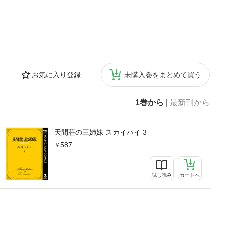
お気に入り登録
未購入巻をまとめて買う
1巻から
|
最新刊から
天間荘の三姉妹 スカイハイ 3
587
試し読み
カートへ