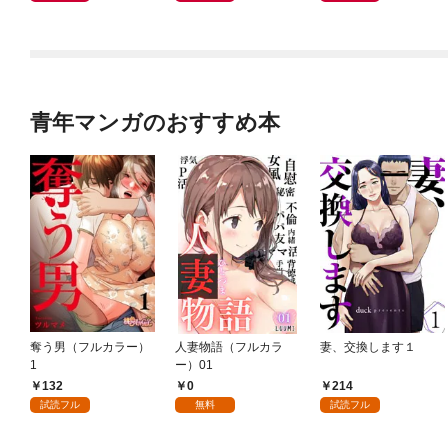
青年マンガのおすすめ本
奪う男（フルカラー）
人妻物語（フルカラ
妻、交換します１
1
ー）01
132
0
214
試読フル
無料
試読フル