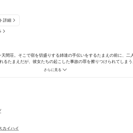
ト詳細
%
･天間荘。そこで宿を切盛りする姉達の手伝いをするたまえの前に、二
れるたまえだが、彼女たちの起こした事故の罪を擦りつけられてしまう
たちの嘘を暴こうとするが…。
プ
スカイハイ