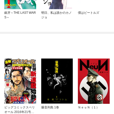
銀牙～THE LAST WAR
明日、私は誰かのカノ
僕はビートルズ
S～
ジョ
ビッグコミックスペリ
爆音列島 1巻
ＮｅｕＮ（１）
オール 2016年21号（2