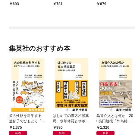
（１）
693
781
679
集英社のおすすめ本
犬の性格を科学する
はじめての漢方相談薬
為替介入とは何か 20
遺伝子でひもとく「最
局 水草体質とサボテ
0兆円規模「外為特
良の友」の進化
ン体質
会」が生まれた謎
1,375
990
1,320
新着
新着
新着