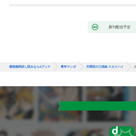
新刊配信予定
漫画無料試し読みならdブック
青年マンガ
天間荘の三姉妹 スカイハイ